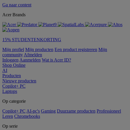
Ga naar content
Acer Brands
15% STUDENTENKORTING
Mijn profiel
Mijn producten
Een product registreren
Mijn
community
Afmelden
Inloggen
Aanmelden
Wat is Acer ID?
Shop Online
AI
Producten
Nieuwe producten
Copilot+ PC
Laptops
Op categorie
Copilot+ PC
AI-pc's
Gaming
Duurzame producten
Professioneel
Leren
Chromebooks
Op serie