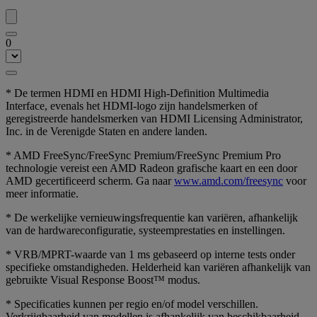
0
* De termen HDMI en HDMI High-Definition Multimedia
Interface, evenals het HDMI-logo zijn handelsmerken of
geregistreerde handelsmerken van HDMI Licensing Administrator,
Inc. in de Verenigde Staten en andere landen.
* AMD FreeSync/FreeSync Premium/FreeSync Premium Pro
technologie vereist een AMD Radeon grafische kaart en een door
AMD gecertificeerd scherm. Ga naar
www.amd.com/freesync
voor
meer informatie.
* De werkelijke vernieuwingsfrequentie kan variëren, afhankelijk
van de hardwareconfiguratie, systeemprestaties en instellingen.
* VRB/MPRT-waarde van 1 ms gebaseerd op interne tests onder
specifieke omstandigheden. Helderheid kan variëren afhankelijk van
gebruikte Visual Response Boost™ modus.
* Specificaties kunnen per regio en/of model verschillen.
Verkrijgbaarheid van modellen is afhankelijk van beschikbaarheid.