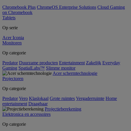
Chromebook Plus
ChromeOS Enterprise Solutions
Cloud Gaming
on Chromebook
Tablets
Op serie
Acer Iconia
Monitoren
Op categorie
Predator
Duurzame producten
Entertainment
Zakelijk
Everyday
Gaming
SpatialLabs™
Slimme monitor
Acer schermtechnologie
Projectoren
Op categorie
Predator
Vero
Klaslokaal
Grote ruimtes
Vergaderruimte
Home
entertainment
Draagbaar
Projectieberekening
Elektronica en accessoires
Op categorie