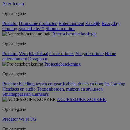
Acer Iconia
Op categorie
Predator
Duurzame producten
Entertainment
Zakelijk
Everyday
Gaming
SpatialLabs™
Slimme monitor
Acer schermtechnologie
Op categorie
Predator
Vero
Klaslokaal
Grote ruimtes
Vergaderruimte
Home
entertainment
Draagbaar
Projectieberekening
Op categorie
Predator
Kleding, tassen en gear
Kabels, docks en dongles
Gaming
Headsets en audio
Toetsenborden, muizen en stylussen
Smartapparaten
Camera's
ACCESSOIRE ZOEKER
Op categorie
Predator
Wi-Fi
5G
Op categorie