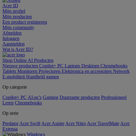
Acer ID
Mijn profiel
Mijn producten
Een product registreren
Mijn community
Afmelden
Inloggen
Aanmelden
Wat is Acer ID?
Shop Online
AI
Producten
Nieuwe producten
Copilot+ PC
Laptops
Desktops
Chromebooks
Tablets
Monitoren
Projectoren
Elektronica en accessoires
Netwerk
E-mobiliteit
Handheld gamen
Op categorie
Copilot+ PC
AI-pc's
Gaming
Duurzame producten
Professioneel
Leren
Chromebooks
Op serie
Predator
Acer Swift
Acer Aspire
Acer Nitro
Acer TravelMate
Acer
Extensa
Windows