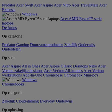
Predator
Acer Swift
Acer Aspire
Acer Nitro
Acer TravelMate
Acer
Extensa
Windows
Acer AMD Ryzen™ serie
laptops
Desktops
Op categorie
Predator
Gaming
Duurzame producten
Zakelijk
Onderwijs
Onderdelen
Op serie
Acer Aspire All in Ones
Acer Aspire Classic Desktops
Nitro
Acer
Veriton zakelijke desktops
Acer Veriton All-in-ones
Acer Veriton
werkstations
Add-In-One
Chromebase
Chromebox
Mini-pc's
Windows
Chromebooks
Op categorie
Zakelijk
Cloud-gaming
Everyday
Onderwijs
Op oplossing