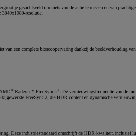
groot je gezichtsveld om niets van de actie te missen en van prachtige
e 3840x1080-resolutie.
et van een complete bioscoopervaring dankzij de beeldverhouding van 
®
1
et AMD
Radeon™ FreeSync 2
. De vernieuwingsfrequentie van de mo
t de bijgewerkte FreeSync 2, die HDR-content en dynamische vernieuwing
g. Deze industriestandaard omschrijft de HDR-kwaliteit, inclusief lu