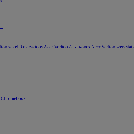
s
en
iton zakelijke desktops
Acer Veriton All-in-ones
Acer Veriton werkstat
n Chromebook