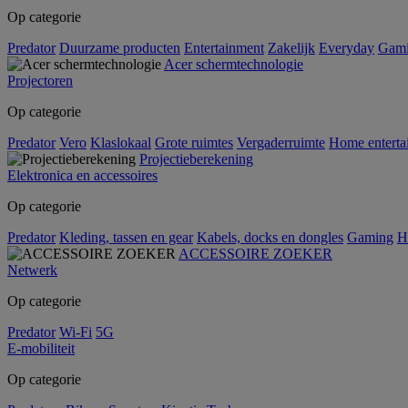
Op categorie
Predator
Duurzame producten
Entertainment
Zakelijk
Everyday
Gam
Acer schermtechnologie
Projectoren
Op categorie
Predator
Vero
Klaslokaal
Grote ruimtes
Vergaderruimte
Home enterta
Projectieberekening
Elektronica en accessoires
Op categorie
Predator
Kleding, tassen en gear
Kabels, docks en dongles
Gaming
H
ACCESSOIRE ZOEKER
Netwerk
Op categorie
Predator
Wi-Fi
5G
E-mobiliteit
Op categorie