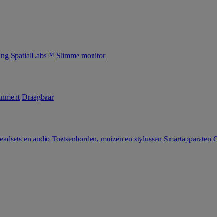
ing
SpatialLabs™
Slimme monitor
inment
Draagbaar
eadsets en audio
Toetsenborden, muizen en stylussen
Smartapparaten
C