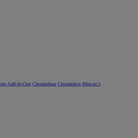
ions
Add-In-One
Chromebase
Chromebox
Mini-pc's