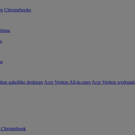
en
Chromebooks
tensa
s
en
iton zakelijke desktops
Acer Veriton All-in-ones
Acer Veriton werkstat
n Chromebook