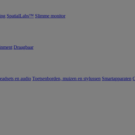
ing
SpatialLabs™
Slimme monitor
inment
Draagbaar
eadsets en audio
Toetsenborden, muizen en stylussen
Smartapparaten
C