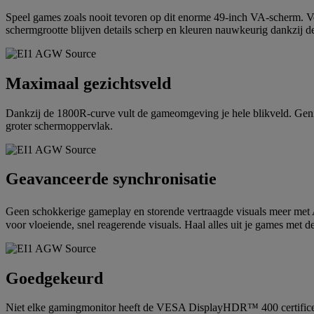
Speel games zoals nooit tevoren op dit enorme 49-inch VA-scherm. Ver
schermgrootte blijven details scherp en kleuren nauwkeurig dankzij d
Maximaal gezichtsveld
Dankzij de 1800R-curve vult de gameomgeving je hele blikveld. Geni
groter schermoppervlak.
Geavanceerde synchronisatie
Geen schokkerige gameplay en storende vertraagde visuals meer m
voor vloeiende, snel reagerende visuals. Haal alles uit je games me
Goedgekeurd
Niet elke gamingmonitor heeft de VESA DisplayHDR™ 400 certificerin