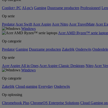
Copilot+ PC
AI-pc's
Gaming
Duurzame producten
Professioneel
Ler
Op serie
Predator
Acer Swift
Acer Aspire
Acer Nitro
Acer TravelMate
Acer Ex
Windows
Acer AMD Ryzen™ serie laptop
Op categorie
Predator
Gaming
Duurzame producten
Zakelijk
Onderwijs
Onderdel
Op serie
Acer Aspire All in Ones
Acer Aspire Classic Desktops
Nitro
Acer Ver
Windows
Op categorie
Zakelijk
Cloud-gaming
Everyday
Onderwijs
Op oplossing
Chromebook Plus
ChromeOS Enterprise Solutions
Cloud Gaming o