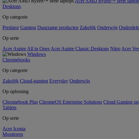
Acer AMD Ryzen™ serie laptop
Desktops
Op categorie
Predator
Gaming
Duurzame producten
Zakelijk
Onderwijs
Onderdel
Op serie
Acer Aspire All in Ones
Acer Aspire Classic Desktops
Nitro
Acer Ver
Windows
Chromebooks
Op categorie
Zakelijk
Cloud-gaming
Everyday
Onderwijs
Op oplossing
Chromebook Plus
ChromeOS Enterprise Solutions
Cloud Gaming o
Tablets
Op serie
Acer Iconia
Monitoren