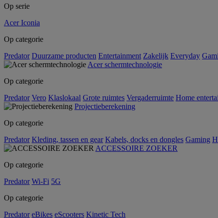
Op serie
Acer Iconia
Op categorie
Predator
Duurzame producten
Entertainment
Zakelijk
Everyday
Gam
Acer schermtechnologie
Op categorie
Predator
Vero
Klaslokaal
Grote ruimtes
Vergaderruimte
Home enterta
Projectieberekening
Op categorie
Predator
Kleding, tassen en gear
Kabels, docks en dongles
Gaming
H
ACCESSOIRE ZOEKER
Op categorie
Predator
Wi-Fi
5G
Op categorie
Predator
eBikes
eScooters
Kinetic Tech