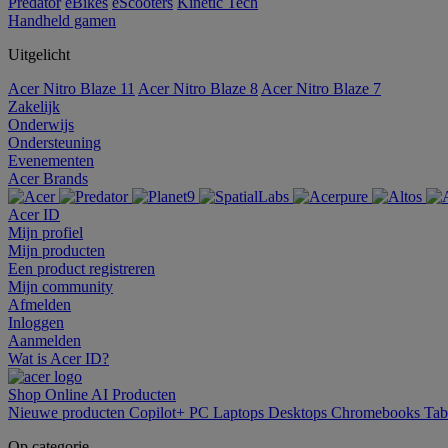
Predator
eBikes
eScooters
Kinetic Tech
Handheld gamen
Uitgelicht
Acer Nitro Blaze 11
Acer Nitro Blaze 8
Acer Nitro Blaze 7
Zakelijk
Onderwijs
Ondersteuning
Evenementen
Acer Brands
Acer ID
Mijn profiel
Mijn producten
Een product registreren
Mijn community
Afmelden
Inloggen
Aanmelden
Wat is Acer ID?
Shop Online
AI
Producten
Nieuwe producten
Copilot+ PC
Laptops
Desktops
Chromebooks
Tab
Op categorie