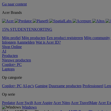
Ga naar content
Acer Brands
15% STUDENTENKORTING
Mijn profiel
Mijn producten
Een product registreren
Mijn community
Inloggen
Aanmelden
Wat is Acer ID?
Shop Online
AI
Producten
Nieuwe producten
Copilot+ PC
Laptops
Op categorie
Copilot+ PC
AI-pc's
Gaming
Duurzame producten
Professioneel
Ler
Op serie
Predator
Acer Swift
Acer Aspire
Acer Nitro
Acer TravelMate
Acer Ex
Windows