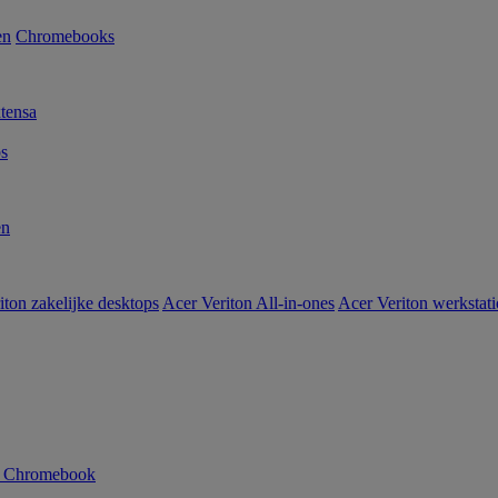
en
Chromebooks
tensa
s
en
iton zakelijke desktops
Acer Veriton All-in-ones
Acer Veriton werkstat
n Chromebook