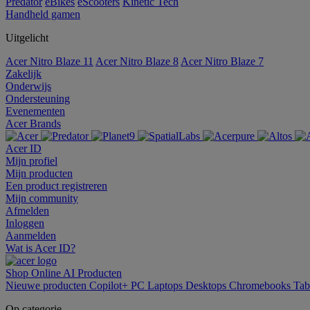
Predator
eBikes
eScooters
Kinetic Tech
Handheld gamen
Uitgelicht
Acer Nitro Blaze 11
Acer Nitro Blaze 8
Acer Nitro Blaze 7
Zakelijk
Onderwijs
Ondersteuning
Evenementen
Acer Brands
Acer ID
Mijn profiel
Mijn producten
Een product registreren
Mijn community
Afmelden
Inloggen
Aanmelden
Wat is Acer ID?
Shop Online
AI
Producten
Nieuwe producten
Copilot+ PC
Laptops
Desktops
Chromebooks
Tab
Op categorie