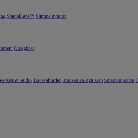
ing
SpatialLabs™
Slimme monitor
inment
Draagbaar
eadsets en audio
Toetsenborden, muizen en stylussen
Smartapparaten
C