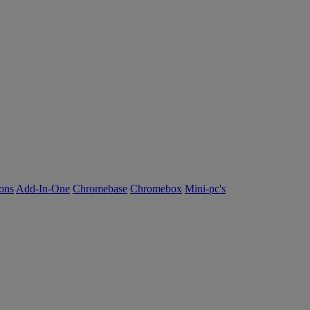
ions
Add-In-One
Chromebase
Chromebox
Mini-pc's