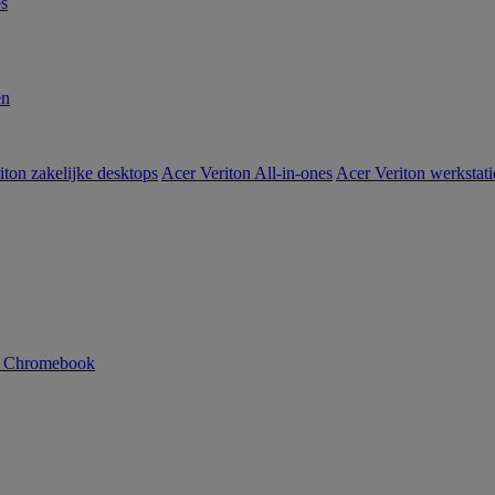
s
en
iton zakelijke desktops
Acer Veriton All-in-ones
Acer Veriton werkstat
n Chromebook