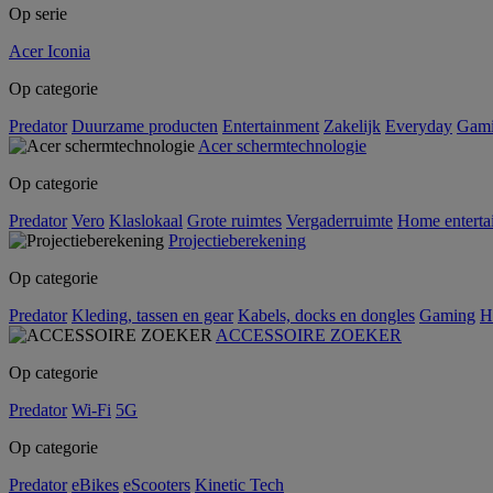
Op serie
Acer Iconia
Op categorie
Predator
Duurzame producten
Entertainment
Zakelijk
Everyday
Gam
Acer schermtechnologie
Op categorie
Predator
Vero
Klaslokaal
Grote ruimtes
Vergaderruimte
Home enterta
Projectieberekening
Op categorie
Predator
Kleding, tassen en gear
Kabels, docks en dongles
Gaming
H
ACCESSOIRE ZOEKER
Op categorie
Predator
Wi-Fi
5G
Op categorie
Predator
eBikes
eScooters
Kinetic Tech