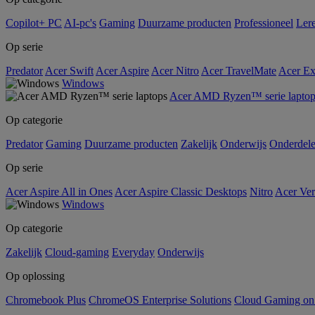
Copilot+ PC
AI-pc's
Gaming
Duurzame producten
Professioneel
Ler
Op serie
Predator
Acer Swift
Acer Aspire
Acer Nitro
Acer TravelMate
Acer Ex
Windows
Acer AMD Ryzen™ serie laptop
Op categorie
Predator
Gaming
Duurzame producten
Zakelijk
Onderwijs
Onderdel
Op serie
Acer Aspire All in Ones
Acer Aspire Classic Desktops
Nitro
Acer Ver
Windows
Op categorie
Zakelijk
Cloud-gaming
Everyday
Onderwijs
Op oplossing
Chromebook Plus
ChromeOS Enterprise Solutions
Cloud Gaming o