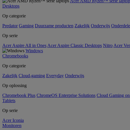
Acer AMD Ryzen™ serie laptop
Desktops
Op categorie
Predator
Gaming
Duurzame producten
Zakelijk
Onderwijs
Onderdel
Op serie
Acer Aspire All in Ones
Acer Aspire Classic Desktops
Nitro
Acer Ver
Windows
Chromebooks
Op categorie
Zakelijk
Cloud-gaming
Everyday
Onderwijs
Op oplossing
Chromebook Plus
ChromeOS Enterprise Solutions
Cloud Gaming o
Tablets
Op serie
Acer Iconia
Monitoren