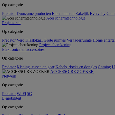
Op categorie
Predator
Duurzame producten
Entertainment
Zakelijk
Everyday
Gam
Acer schermtechnologie
Projectoren
Op categorie
Predator
Vero
Klaslokaal
Grote ruimtes
Vergaderruimte
Home enterta
Projectieberekening
Elektronica en accessoires
Op categorie
Predator
Kleding, tassen en gear
Kabels, docks en dongles
Gaming
H
ACCESSOIRE ZOEKER
Netwerk
Op categorie
Predator
Wi-Fi
5G
E-mobiliteit
Op categorie