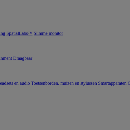
ing
SpatialLabs™
Slimme monitor
inment
Draagbaar
eadsets en audio
Toetsenborden, muizen en stylussen
Smartapparaten
C