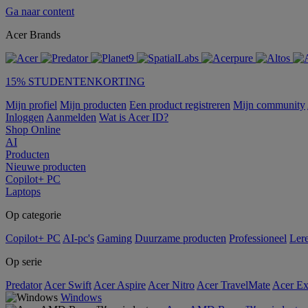
Ga naar content
Acer Brands
15% STUDENTENKORTING
Mijn profiel
Mijn producten
Een product registreren
Mijn community
Inloggen
Aanmelden
Wat is Acer ID?
Shop Online
AI
Producten
Nieuwe producten
Copilot+ PC
Laptops
Op categorie
Copilot+ PC
AI-pc's
Gaming
Duurzame producten
Professioneel
Ler
Op serie
Predator
Acer Swift
Acer Aspire
Acer Nitro
Acer TravelMate
Acer Ex
Windows