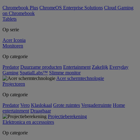
Chromebook Plus
ChromeOS Enterprise Solutions
Cloud Gaming
on Chromebook
Tablets
Op serie
Acer Iconia
Monitoren
Op categorie
Predator
Duurzame producten
Entertainment
Zakelijk
Everyday
Gaming
SpatialLabs™
Slimme monitor
Acer schermtechnologie
Projectoren
Op categorie
Predator
Vero
Klaslokaal
Grote ruimtes
Vergaderruimte
Home
entertainment
Draagbaar
Projectieberekening
Elektronica en accessoires
Op categorie