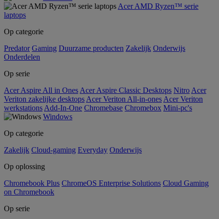
Acer AMD Ryzen™ serie
laptops
Op categorie
Predator
Gaming
Duurzame producten
Zakelijk
Onderwijs
Onderdelen
Op serie
Acer Aspire All in Ones
Acer Aspire Classic Desktops
Nitro
Acer
Veriton zakelijke desktops
Acer Veriton All-in-ones
Acer Veriton
werkstations
Add-In-One
Chromebase
Chromebox
Mini-pc's
Windows
Op categorie
Zakelijk
Cloud-gaming
Everyday
Onderwijs
Op oplossing
Chromebook Plus
ChromeOS Enterprise Solutions
Cloud Gaming
on Chromebook
Op serie