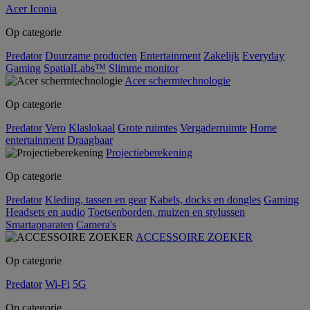
Acer Iconia
Op categorie
Predator
Duurzame producten
Entertainment
Zakelijk
Everyday
Gaming
SpatialLabs™
Slimme monitor
Acer schermtechnologie
Op categorie
Predator
Vero
Klaslokaal
Grote ruimtes
Vergaderruimte
Home
entertainment
Draagbaar
Projectieberekening
Op categorie
Predator
Kleding, tassen en gear
Kabels, docks en dongles
Gaming
Headsets en audio
Toetsenborden, muizen en stylussen
Smartapparaten
Camera's
ACCESSOIRE ZOEKER
Op categorie
Predator
Wi-Fi
5G
Op categorie