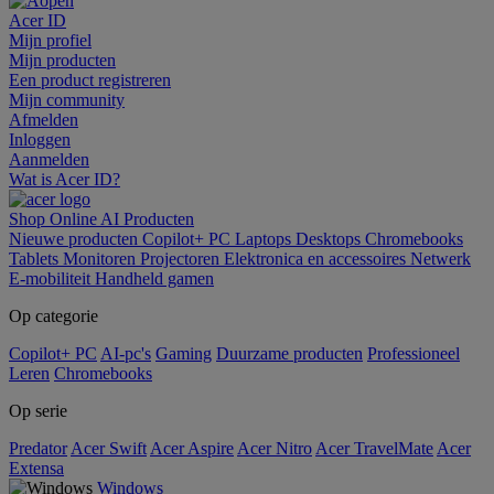
Acer ID
Mijn profiel
Mijn producten
Een product registreren
Mijn community
Afmelden
Inloggen
Aanmelden
Wat is Acer ID?
Shop Online
AI
Producten
Nieuwe producten
Copilot+ PC
Laptops
Desktops
Chromebooks
Tablets
Monitoren
Projectoren
Elektronica en accessoires
Netwerk
E-mobiliteit
Handheld gamen
Op categorie
Copilot+ PC
AI-pc's
Gaming
Duurzame producten
Professioneel
Leren
Chromebooks
Op serie
Predator
Acer Swift
Acer Aspire
Acer Nitro
Acer TravelMate
Acer
Extensa
Windows