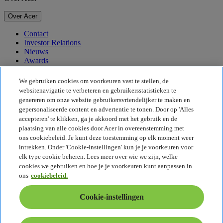
Over Acer
Contact
Investor Relations
Nieuws
Awards
Evenementen
We gebruiken cookies om voorkeuren vast te stellen, de
Duurzaamheid
websitenavigatie te verbeteren en gebruikersstatistieken te
genereren om onze website gebruikersvriendelijker te maken en
Duurzaamheid
gepersonaliseerde content en advertentie te tonen. Door op 'Alles
accepteren' te klikken, ga je akkoord met het gebruik en de
Maatschappelijk verantwoord ondernemen
plaatsing van alle cookies door Acer in overeenstemming met
De CO2-voetafdruk van het product
ons cookiebeleid. Je kunt deze toestemming op elk moment weer
Project Humanity
intrekken. Onder 'Cookie-instellingen' kun je je voorkeuren voor
Earthion
elk type cookie beheren. Lees meer over wie we zijn, welke
Privacybeleid
cookies we gebruiken en hoe je je voorkeuren kunt aanpassen in
Cookiebeleid
ons
cookiebeleid.
Juridische informatie
Aanvullende juridische informatie
Cookie-instellingen
Toegankelijkheidsbeleid
Cookie-instellingen
Nederland - Nederlands