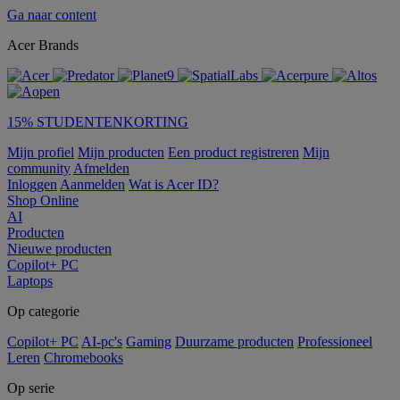
Ga naar content
Acer Brands
15% STUDENTENKORTING
Mijn profiel
Mijn producten
Een product registreren
Mijn
community
Afmelden
Inloggen
Aanmelden
Wat is Acer ID?
Shop Online
AI
Producten
Nieuwe producten
Copilot+ PC
Laptops
Op categorie
Copilot+ PC
AI-pc's
Gaming
Duurzame producten
Professioneel
Leren
Chromebooks
Op serie