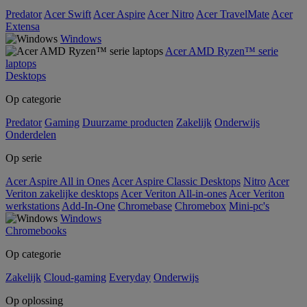
Predator
Acer Swift
Acer Aspire
Acer Nitro
Acer TravelMate
Acer
Extensa
Windows
Acer AMD Ryzen™ serie
laptops
Desktops
Op categorie
Predator
Gaming
Duurzame producten
Zakelijk
Onderwijs
Onderdelen
Op serie
Acer Aspire All in Ones
Acer Aspire Classic Desktops
Nitro
Acer
Veriton zakelijke desktops
Acer Veriton All-in-ones
Acer Veriton
werkstations
Add-In-One
Chromebase
Chromebox
Mini-pc's
Windows
Chromebooks
Op categorie
Zakelijk
Cloud-gaming
Everyday
Onderwijs
Op oplossing