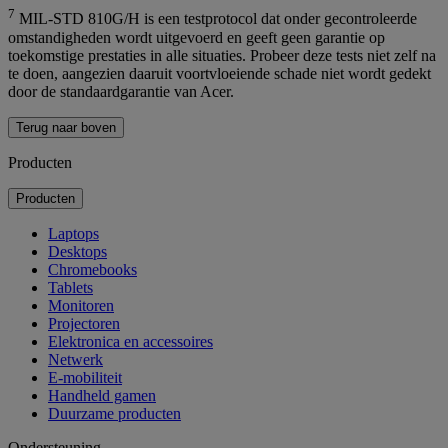
7
MIL-STD 810G/H is een testprotocol dat onder gecontroleerde
omstandigheden wordt uitgevoerd en geeft geen garantie op
toekomstige prestaties in alle situaties. Probeer deze tests niet zelf na
te doen, aangezien daaruit voortvloeiende schade niet wordt gedekt
door de standaardgarantie van Acer.
Terug naar boven
Producten
Producten
Laptops
Desktops
Chromebooks
Tablets
Monitoren
Projectoren
Elektronica en accessoires
Netwerk
E-mobiliteit
Handheld gamen
Duurzame producten
Ondersteuning