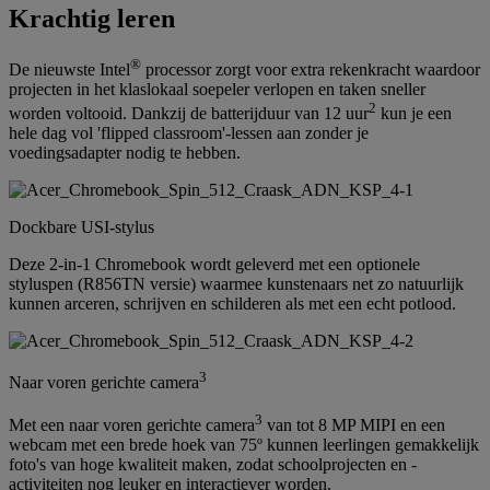
Krachtig leren
®
De nieuwste Intel
processor zorgt voor extra rekenkracht waardoor
projecten in het klaslokaal soepeler verlopen en taken sneller
2
worden voltooid. Dankzij de batterijduur van 12 uur
kun je een
hele dag vol 'flipped classroom'-lessen aan zonder je
voedingsadapter nodig te hebben.
Dockbare USI-stylus
Deze 2-in-1 Chromebook wordt geleverd met een optionele
styluspen (R856TN versie) waarmee kunstenaars net zo natuurlijk
kunnen arceren, schrijven en schilderen als met een echt potlood.
3
Naar voren gerichte camera
3
Met een naar voren gerichte camera
van tot 8 MP MIPI en een
webcam met een brede hoek van 75º kunnen leerlingen gemakkelijk
foto's van hoge kwaliteit maken, zodat schoolprojecten en -
activiteiten nog leuker en interactiever worden.