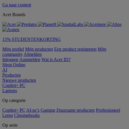
Ga naar content
Acer Brands
15% STUDENTENKORTING
Mijn profiel
Mijn producten
Een product registreren
Mijn
community
Afmelden
Inloggen
Aanmelden
Wat is Acer ID?
Shop Online
AI
Producten
Nieuwe producten
Copilot+ PC
Laptops
Op categorie
Copilot+ PC
AI-pc's
Gaming
Duurzame producten
Professioneel
Leren
Chromebooks
Op serie