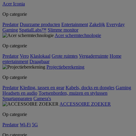
Acer Iconia
Op categorie
Predator
Duurzame producten
Entertainment
Zakelijk
Everyday
Gaming
SpatialLabs™
Slimme monitor
Acer schermtechnologie
Op categorie
Predator
Vero
Klaslokaal
Grote ruimtes
Vergaderruimte
Home
entertainment
Draagbaar
Projectieberekening
Op categorie
Predator
Kleding, tassen en gear
Kabels, docks en dongles
Gaming
Headsets en audio
Toetsenborden, muizen en stylussen
Smartapparaten
Camera's
ACCESSOIRE ZOEKER
Op categorie
Predator
Wi-Fi
5G
Op categorie