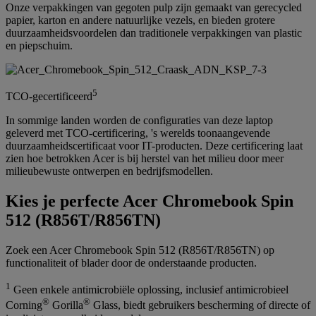
Onze verpakkingen van gegoten pulp zijn gemaakt van gerecycled
papier, karton en andere natuurlijke vezels, en bieden grotere
duurzaamheidsvoordelen dan traditionele verpakkingen van plastic
en piepschuim.
5
TCO-gecertificeerd
In sommige landen worden de configuraties van deze laptop
geleverd met TCO-certificering, 's werelds toonaangevende
duurzaamheidscertificaat voor IT-producten. Deze certificering laat
zien hoe betrokken Acer is bij herstel van het milieu door meer
milieubewuste ontwerpen en bedrijfsmodellen.
Kies je perfecte Acer Chromebook Spin
512 (R856T/R856TN)
Zoek een Acer Chromebook Spin 512 (R856T/R856TN) op
functionaliteit of blader door de onderstaande producten.
1
Geen enkele antimicrobiële oplossing, inclusief antimicrobieel
®
®
Corning
Gorilla
Glass, biedt gebruikers bescherming of directe of