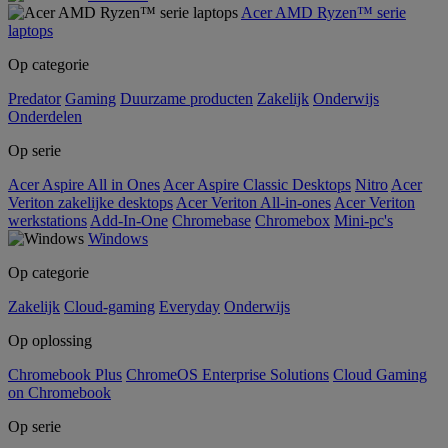
Acer AMD Ryzen™ serie
laptops
Op categorie
Predator
Gaming
Duurzame producten
Zakelijk
Onderwijs
Onderdelen
Op serie
Acer Aspire All in Ones
Acer Aspire Classic Desktops
Nitro
Acer
Veriton zakelijke desktops
Acer Veriton All-in-ones
Acer Veriton
werkstations
Add-In-One
Chromebase
Chromebox
Mini-pc's
Windows
Op categorie
Zakelijk
Cloud-gaming
Everyday
Onderwijs
Op oplossing
Chromebook Plus
ChromeOS Enterprise Solutions
Cloud Gaming
on Chromebook
Op serie