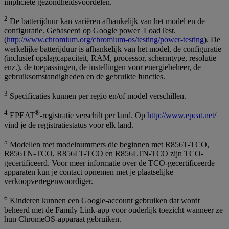
impliciete gezondheidsvoordelen.
2
De batterijduur kan variëren afhankelijk van het model en de
configuratie. Gebaseerd op Google power_LoadTest.
(
http://www.chromium.org/chromium-os/testing/power-testing
). De
werkelijke batterijduur is afhankelijk van het model, de configuratie
(inclusief opslagcapaciteit, RAM, processor, schermtype, resolutie
enz.), de toepassingen, de instellingen voor energiebeheer, de
gebruiksomstandigheden en de gebruikte functies.
3
Specificaties kunnen per regio en/of model verschillen.
4
®
EPEAT
-registratie verschilt per land. Op
http://www.epeat.net/
vind je de registratiestatus voor elk land.
5
Modellen met modelnummers die beginnen met R856T-TCO,
R856TN-TCO, R856LT-TCO en R856LTN-TCO zijn TCO-
gecertificeerd. Voor meer informatie over de TCO-gecertificeerde
apparaten kun je contact opnemen met je plaatselijke
verkoopvertegenwoordiger.
6
Kinderen kunnen een Google-account gebruiken dat wordt
beheerd met de Family Link-app voor ouderlijk toezicht wanneer ze
hun ChromeOS-apparaat gebruiken.