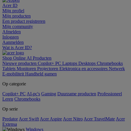
Acer ID
Mijn profiel
Mijn producten
Een product registreren
Mijn community
Afmelden
Inloggen
Aanmelden
Wat is Acer ID?
Shop Online
AI
Producten
Nieuwe producten
Copilot+ PC
Laptops
Desktops
Chromebooks
Tablets
Monitoren
Projectoren
Elektronica en accessoires
Netwerk
E-mobiliteit
Handheld gamen
Op categorie
Copilot+ PC
AI-pc's
Gaming
Duurzame producten
Professioneel
Leren
Chromebooks
Op serie
Predator
Acer Swift
Acer Aspire
Acer Nitro
Acer TravelMate
Acer
Extensa
Windows