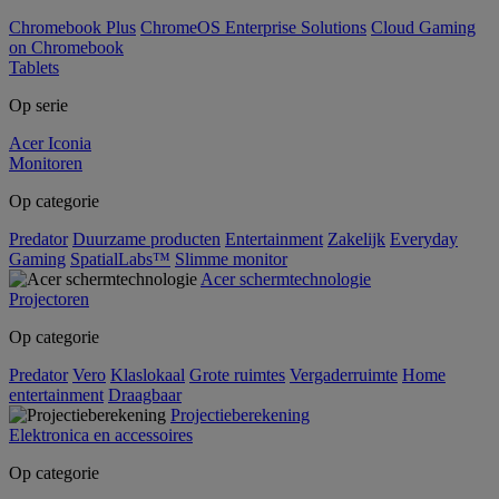
Chromebook Plus
ChromeOS Enterprise Solutions
Cloud Gaming
on Chromebook
Tablets
Op serie
Acer Iconia
Monitoren
Op categorie
Predator
Duurzame producten
Entertainment
Zakelijk
Everyday
Gaming
SpatialLabs™
Slimme monitor
Acer schermtechnologie
Projectoren
Op categorie
Predator
Vero
Klaslokaal
Grote ruimtes
Vergaderruimte
Home
entertainment
Draagbaar
Projectieberekening
Elektronica en accessoires
Op categorie