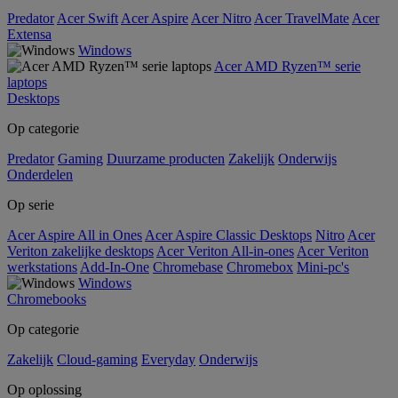
Predator
Acer Swift
Acer Aspire
Acer Nitro
Acer TravelMate
Acer
Extensa
Windows
Acer AMD Ryzen™ serie
laptops
Desktops
Op categorie
Predator
Gaming
Duurzame producten
Zakelijk
Onderwijs
Onderdelen
Op serie
Acer Aspire All in Ones
Acer Aspire Classic Desktops
Nitro
Acer
Veriton zakelijke desktops
Acer Veriton All-in-ones
Acer Veriton
werkstations
Add-In-One
Chromebase
Chromebox
Mini-pc's
Windows
Chromebooks
Op categorie
Zakelijk
Cloud-gaming
Everyday
Onderwijs
Op oplossing