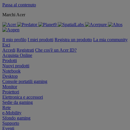
Passa al contenuto
Marchi Acer
Il mio profilo
I miei prodotti
Registra un prodotto
La mia community
Esci
Accedi
Registrati
Che cos'è un Acer ID?
Acquista Online
Prodotti
Nuovi prodotti
Notebook
Desktop
Console portatili gaming
Monitor
Proiettori
Elettronica e accessori
Sedie da gaming
Rete
e-Mobility
Sfondo gaming
Supporto
Eventi