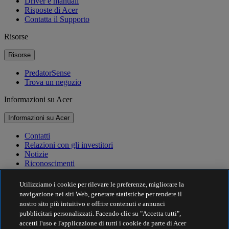
Driver e manuali
Risposte di Acer
Contatta il Supporto
Risorse
Risorse
PredatorSense
Trova un negozio
Informazioni su Acer
Informazioni su Acer
Contatti
Relazioni con gli investitori
Notizie
Riconoscimenti
Eventi
Utilizziamo i cookie per rilevare le preferenze, migliorare la
Sostenibilità
navigazione nei siti Web, generare statistiche per rendere il
nostro sito più intuitivo e offrire contenuti e annunci
Sostenibilità
pubblicitari personalizzati. Facendo clic su "Accetta tutti",
accetti l'uso e l'applicazione di tutti i cookie da parte di Acer
Responsabilità sociale d'impresa