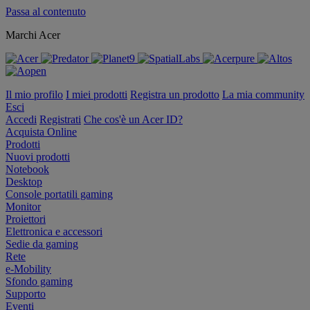
Passa al contenuto
Marchi Acer
Il mio profilo
I miei prodotti
Registra un prodotto
La mia community
Esci
Accedi
Registrati
Che cos'è un Acer ID?
Acquista Online
Prodotti
Nuovi prodotti
Notebook
Desktop
Console portatili gaming
Monitor
Proiettori
Elettronica e accessori
Sedie da gaming
Rete
e-Mobility
Sfondo gaming
Supporto
Eventi