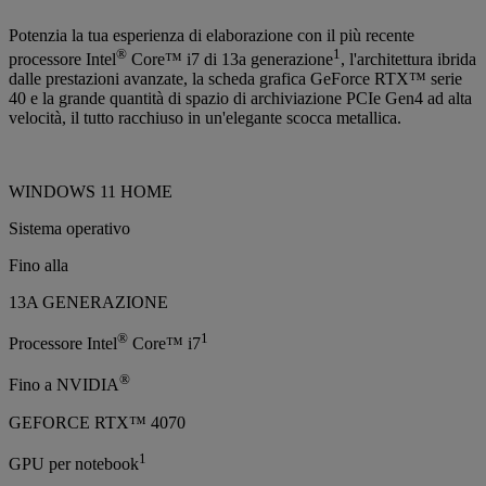
Potenzia la tua esperienza di elaborazione con il più recente
®
1
processore Intel
Core™ i7 di 13a generazione
, l'architettura ibrida
dalle prestazioni avanzate, la scheda grafica GeForce RTX™ serie
40 e la grande quantità di spazio di archiviazione PCIe Gen4 ad alta
velocità, il tutto racchiuso in un'elegante scocca metallica.
WINDOWS 11 HOME
Sistema operativo
Fino alla
13A GENERAZIONE
®
1
Processore Intel
Core™ i7
®
Fino a NVIDIA
GEFORCE RTX™ 4070
1
GPU per notebook