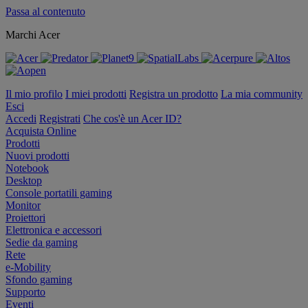
Passa al contenuto
Marchi Acer
Il mio profilo
I miei prodotti
Registra un prodotto
La mia community
Esci
Accedi
Registrati
Che cos'è un Acer ID?
Acquista Online
Prodotti
Nuovi prodotti
Notebook
Desktop
Console portatili gaming
Monitor
Proiettori
Elettronica e accessori
Sedie da gaming
Rete
e-Mobility
Sfondo gaming
Supporto
Eventi