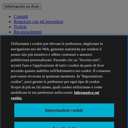
Informazioni su Acer
Contatti
Relazioni con gli investitori
Notizie
Riconoscimenti
Eventi
Utilizziamo i cookie per rilevare le preferenze, migliorare la
Sostenibilità
navigazione nei siti Web, generare statistiche per rendere il
nostro sito più intuitivo e offrire contenuti e annunci
Sostenibilità
pubblicitari personalizzati. Facendo clic su "Accetta tutti",
accetti l'uso e l'applicazione di tutti i cookie da parte di Acer
Responsabilità sociale d'impresa
secondo quanto stabilito nell'Informativa sui cookie. Il consenso
Impronta di carbonio del prodotto
può essere revocato in qualsiasi momento. In "Impostazioni
Project Humanity
cookie", puoi gestire le preferenze per ogni tipo di cookie.
Earthion
Scopri di più su chi siamo, quali cookie utilizziamo e come
Politica sulla privacy
modificare le tue preferenze nella nostra
Informativa sui
Politica sui Cookie
cookie.
Nota legale
Ulteriori informazioni legali
Impostazioni cookie
Politica sull'accessibilità
Impostazioni cookie
Italia - Italiano