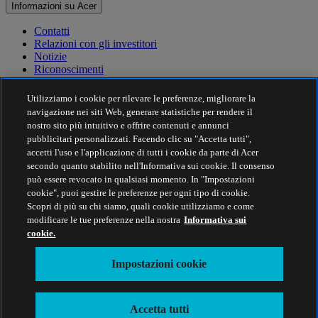
Informazioni su Acer
Contatti
Relazioni con gli investitori
Notizie
Riconoscimenti
Eventi
Utilizziamo i cookie per rilevare le preferenze, migliorare la
Sostenibilità
navigazione nei siti Web, generare statistiche per rendere il
nostro sito più intuitivo e offrire contenuti e annunci
Sostenibilità
pubblicitari personalizzati. Facendo clic su "Accetta tutti",
accetti l'uso e l'applicazione di tutti i cookie da parte di Acer
Responsabilità sociale d'impresa
secondo quanto stabilito nell'Informativa sui cookie. Il consenso
Impronta di carbonio del prodotto
può essere revocato in qualsiasi momento. In "Impostazioni
Project Humanity
cookie", puoi gestire le preferenze per ogni tipo di cookie.
Earthion
Scopri di più su chi siamo, quali cookie utilizziamo e come
Politica sulla privacy
modificare le tue preferenze nella nostra
Informativa sui
Politica sui Cookie
cookie.
Nota legale
Ulteriori informazioni legali
Impostazioni cookie
Politica sull'accessibilità
Impostazioni cookie
Italia - Italiano
Accetta tutti