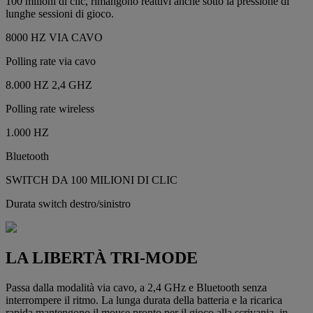
100 milioni di clic, rimangono reattivi anche sotto la pressione di
lunghe sessioni di gioco.
8000 HZ VIA CAVO
Polling rate via cavo
8.000 HZ 2,4 GHZ
Polling rate wireless
1.000 HZ
Bluetooth
SWITCH DA 100 MILIONI DI CLIC
Durata switch destro/sinistro
LA LIBERTÀ TRI-MODE
Passa dalla modalità via cavo, a 2,4 GHz e Bluetooth senza
interrompere il ritmo. La lunga durata della batteria e la ricarica
rapida mantengono il mouse pronto per il gioco alla scrivania, in