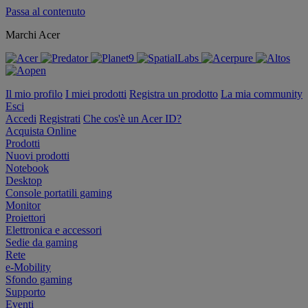
Passa al contenuto
Marchi Acer
Il mio profilo
I miei prodotti
Registra un prodotto
La mia community
Esci
Accedi
Registrati
Che cos'è un Acer ID?
Acquista Online
Prodotti
Nuovi prodotti
Notebook
Desktop
Console portatili gaming
Monitor
Proiettori
Elettronica e accessori
Sedie da gaming
Rete
e-Mobility
Sfondo gaming
Supporto
Eventi