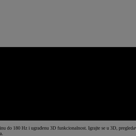
do 180 Hz i ugrađenu 3D funkcionalnost. Igrajte se u 3D, pregledavajt
a.