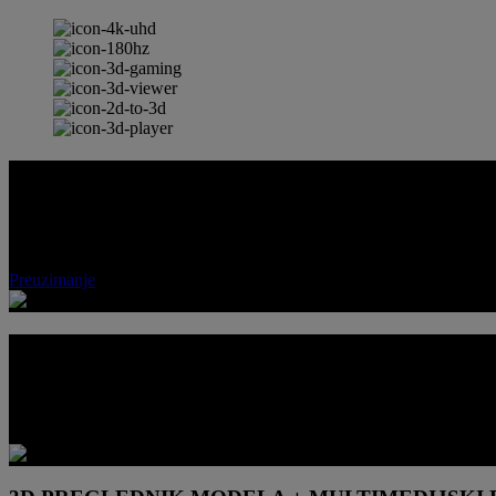
SpatialLabs™ 3D HUB
Doživite budućnost uronjenosti uz softver SpatialLabs™ 3D Hub. Uživ
dimenzijama.
Preuzimanje
JEDAN ZASLON. VIŠE 3D PUTOVA
Ugrađena 3D funkcionalnost ovom zaslonu daje dodatnu dimenziju u o
istraživanje trodimenzionalnih multimedijskih sadržaja.