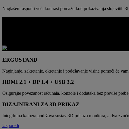
Naglašen raspon i veći kontrast pomažu kod prikazivanja slojevitih 3D 
DIZAJNIRAN ZA REALISTIČNE KONF
Monitor je dizajniran tako da funkcionira kao uređaj koji nije tek spe
kreativnim zadacima, emitiranju sadržaja i svakodnevnoj stolnoj upotr
ERGOSTAND
Naginjanje, zakretanje, okretanje i podešavanje visine pomoći će vam p
HDMI 2.1 + DP 1.4 + USB 3.2
Osigurajte povezanost računala, konzole i dodataka bez previše preba
DIZAJNIRANI ZA 3D PRIKAZ
Integrirana kamera podržava sustav 3D prikaza monitora, a dva zvuč
Usporedi