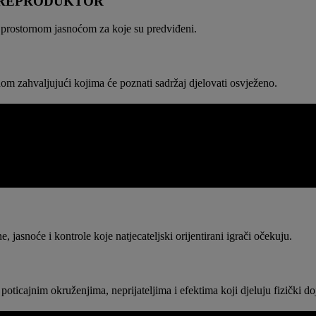
I REPRODUKTOR
i prostornom jasnoćom za koje su predviđeni.
om zahvaljujući kojima će poznati sadržaj djelovati osvježeno.
rednji plan i pozadina brže se razdvajaju, okruženja djeluju fizički pri
 jasnoće i kontrole koje natjecateljski orijentirani igrači očekuju.
ticajnim okruženjima, neprijateljima i efektima koji djeluju fizički doj