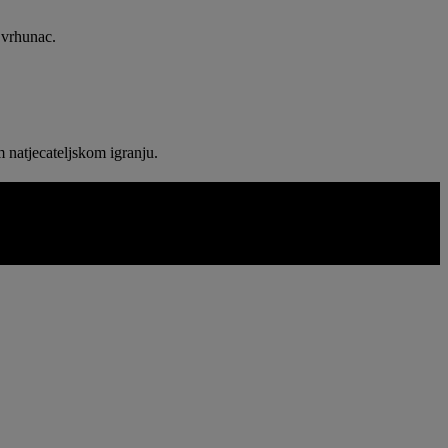
 vrhunac.
 natjecateljskom igranju.
pisne, svijetli tonovi jasni, a prostorno razdvajanje uvjerljivije, a ne