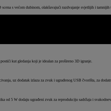
scena s većom dubinom, olakšavajući razdvajanje svjetlijih i tamnijih t
IGURACIJE
cijalizirani 3D zaslon. Od položaja gledanja do povezivanja i ugrađenih 
ebi.
ostići kut gledanja koji je idealan za prošireno 3D igranje.
civanja, uz dodatak izlaza za zvuk i ugrađenog USB čvorišta, za dodatn
nika od 5 W dodaju ugrađeni zvuk za reprodukciju sadržaja i svakodne