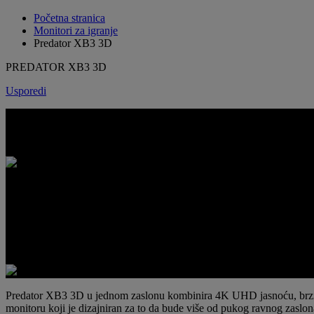
Početna stranica
Monitori za igranje
Predator XB3 3D
PREDATOR XB3 3D
Usporedi
PREDATOR XB3 3D
4K DUBINA. IGRANJE U PUNOJ BRZINI.
Predator XB3 3D u jednom zaslonu kombinira 4K UHD jasnoću, brzinu 
monitoru koji je dizajniran za to da bude više od pukog ravnog zaslon