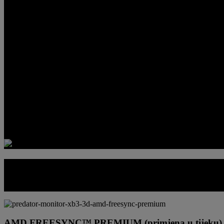
DIZAJNIRAN ZA BRZINU DUBINE
Frekvencija osvježavanja do 180 Hz i vrijeme odziva do 0,5 ms osigur
4K UHD
3840 x 2160 rezolucija
DO 180 HZ
Frekvencija osvježavanja
DO 0,5 MS
Vrijeme odziva
OSTANITE FOKUSIRANI NA CILJ
Uglađeniji prikaz kadrova povećava jasnoću prikaza pokreta kod brzih a
AMD FREESYNC™ PREMIUM (primjena u tijeku)