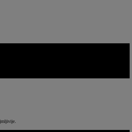
sutnijima, a borbe dobivaju jasniju prostornu dimenziju, bez
mljivije.