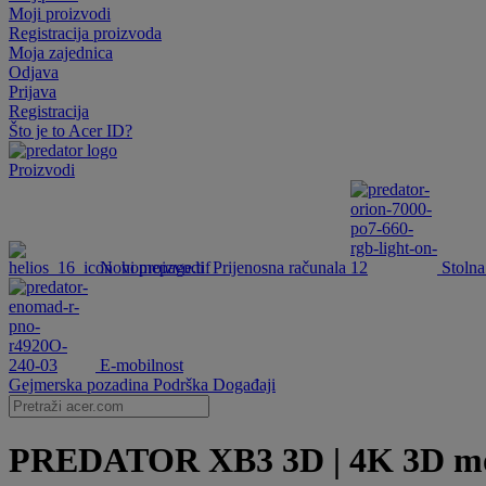
Moji proizvodi
Registracija proizvoda
Moja zajednica
Odjava
Prijava
Registracija
Što je to Acer ID?
Proizvodi
Novi proizvodi
Prijenosna računala
Stolna
E-mobilnost
Gejmerska pozadina
Podrška
Događaji
PREDATOR XB3 3D | 4K 3D monit