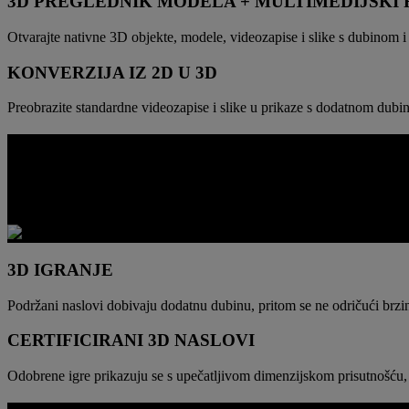
3D PREGLEDNIK MODELA + MULTIMEDIJSK
Otvarajte nativne 3D objekte, modele, videozapise i slike s dubinom 
KONVERZIJA IZ 2D U 3D
Preobrazite standardne videozapise i slike u prikaze s dodatnom dubin
DUBINA IGRANJA
Kada podržane igre prijeđu u 3D, dojam prostora postaje naglašeniji. P
kompromisa po pitanju kontrole.
3D IGRANJE
Podržani naslovi dobivaju dodatnu dubinu, pritom se ne odričući brzine,
CERTIFICIRANI 3D NASLOVI
Odobrene igre prikazuju se s upečatljivom dimenzijskom prisutnošću, po