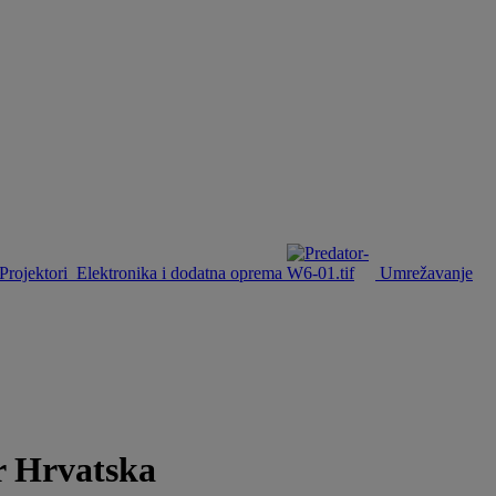
Projektori
Elektronika i dodatna oprema
Umrežavanje
r Hrvatska