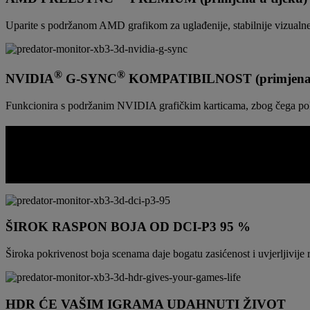
Uparite s podržanom AMD grafikom za uglađenije, stabilnije vizualne 
®
®
NVIDIA
G-SYNC
KOMPATIBILNOST (primjena u
Funkcionira s podržanim NVIDIA grafičkim karticama, zbog čega pokreti
BOJE ZA JASAN PRIKAZ 3D SADRŽAJ
Kad boje i kontrast ostaju pod kontrolom od prednjeg do pozadinskog slo
isprano ili zamrljano.
ŠIROK RASPON BOJA OD DCI-P3 95 %
Široka pokrivenost boja scenama daje bogatu zasićenost i uvjerljivije
HDR ĆE VAŠIM IGRAMA UDAHNUTI ŽIVOT