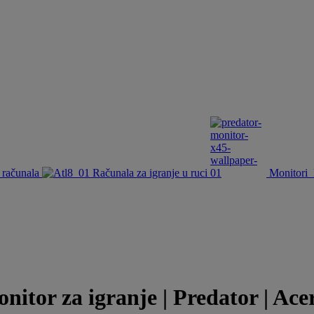
 računala
Računala za igranje u ruci
Monitori
or za igranje | Predator | Ace