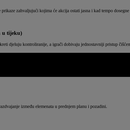
prikaze zahvaljujući kojima će akcija ostati jasna i kad tempo dosegne
 tijeku)
 djeluju kontroliranije, a igrači dobivaju jednostavniji pristup čišćem
A
ja, osjećaj dubine je bolji. Zaslon je dizajniran tako da scene budu živo
 razdvajanje između elemenata u prednjem planu i pozadini.