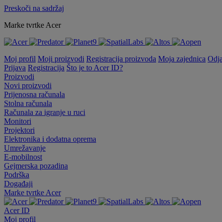
Preskoči na sadržaj
Marke tvrtke Acer
Moj profil
Moji proizvodi
Registracija proizvoda
Moja zajednica
Odj
Prijava
Registracija
Što je to Acer ID?
Proizvodi
Novi proizvodi
Prijenosna računala
Stolna računala
Računala za igranje u ruci
Monitori
Projektori
Elektronika i dodatna oprema
Umrežavanje
E-mobilnost
Gejmerska pozadina
Podrška
Događaji
Marke tvrtke Acer
Acer ID
Moj profil