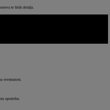
onova te finih detalja.
alata za komunikaciju, jednostavnije se prilagođava igranju,
u svestranost.
vnu upotrebu.