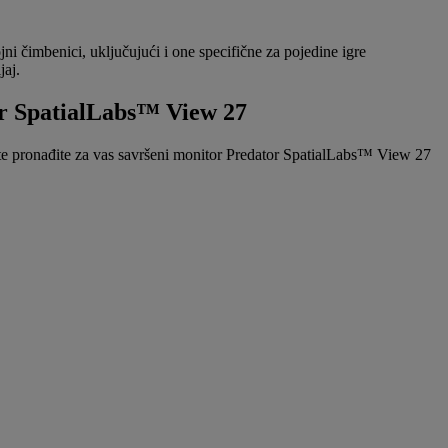
jni čimbenici, uključujući i one specifične za pojedine igre
jaj.
or SpatialLabs™ View 27
 te pronađite za vas savršeni monitor Predator SpatialLabs™ View 27