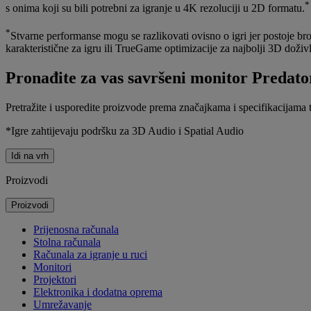
*
s onima koji su bili potrebni za igranje u 4K rezoluciji u 2D formatu.
*
Stvarne performanse mogu se razlikovati ovisno o igri jer postoje bro
karakteristične za igru ili TrueGame optimizacije za najbolji 3D doživl
Pronađite za vas savršeni monitor Predat
Pretražite i usporedite proizvode prema značajkama i specifikacijama
*Igre zahtijevaju podršku za 3D Audio i Spatial Audio
Idi na vrh
Proizvodi
Proizvodi
Prijenosna računala
Stolna računala
Računala za igranje u ruci
Monitori
Projektori
Elektronika i dodatna oprema
Umrežavanje