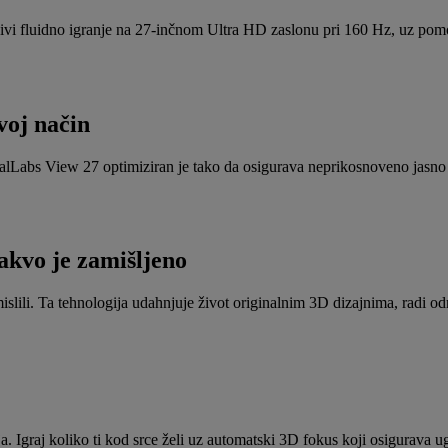
ivi fluidno igranje na 27-inčnom Ultra HD zaslonu pri 160 Hz, uz pom
voj način
tialLabs View 27 optimiziran je tako da osigurava neprikosnoveno jasno 
kvo je zamišljeno
slili. Ta tehnologija udahnjuje život originalnim 3D dizajnima, radi o
a. Igraj koliko ti kod srce želi uz automatski 3D fokus koji osigurava 