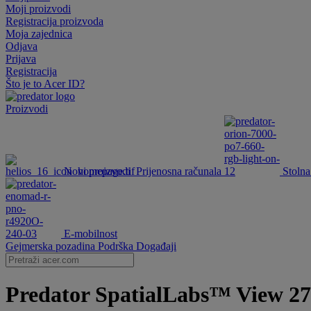
Moji proizvodi
Registracija proizvoda
Moja zajednica
Odjava
Prijava
Registracija
Što je to Acer ID?
Proizvodi
Novi proizvodi
Prijenosna računala
Stolna
E-mobilnost
Gejmerska pozadina
Podrška
Događaji
Predator SpatialLabs™ View 27 