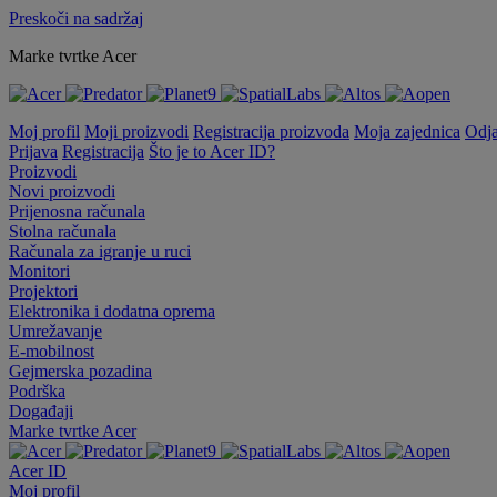
Preskoči na sadržaj
Marke tvrtke Acer
Moj profil
Moji proizvodi
Registracija proizvoda
Moja zajednica
Odj
Prijava
Registracija
Što je to Acer ID?
Proizvodi
Novi proizvodi
Prijenosna računala
Stolna računala
Računala za igranje u ruci
Monitori
Projektori
Elektronika i dodatna oprema
Umrežavanje
E-mobilnost
Gejmerska pozadina
Podrška
Događaji
Marke tvrtke Acer
Acer ID
Moj profil