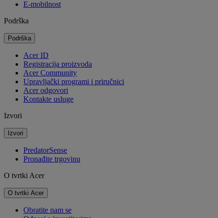
E-mobilnost
Podrška
Podrška
Acer ID
Registracija proizvoda
Acer Community
Upravljački programi i priručnici
Acer odgovori
Kontakte usluge
Izvori
Izvori
PredatorSense
Pronađite trgovinu
O tvrtki Acer
O tvrtki Acer
Obratite nam se