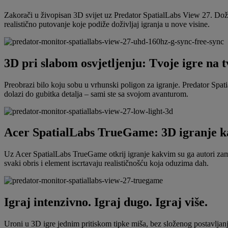
Zakorači u živopisan 3D svijet uz Predator SpatialLabs View 27. Dož
realistično putovanje koje podiže doživljaj igranja u nove visine.
3D pri slabom osvjetljenju: Tvoje igre na t
Preobrazi bilo koju sobu u vrhunski poligon za igranje. Predator Spa
dolazi do gubitka detalja – sami ste sa svojom avanturom.
Acer SpatialLabs TrueGame: 3D igranje ka
Uz Acer SpatialLabs TrueGame otkrij igranje kakvim su ga autori zami
svaki obris i element iscrtavaju realističnošću koja oduzima dah.
Igraj intenzivno. Igraj dugo. Igraj više.
Uroni u 3D igre jednim pritiskom tipke miša, bez složenog postavljanj