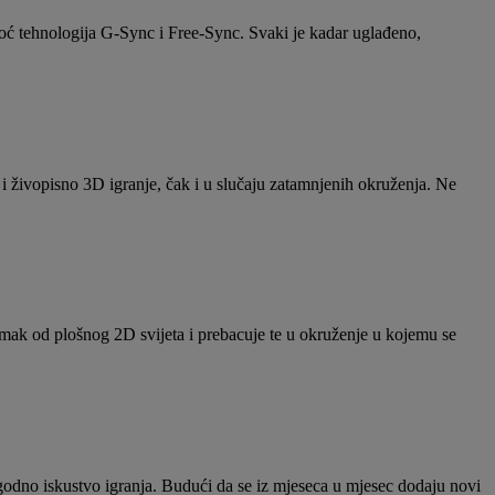
oć tehnologija G-Sync i Free-Sync. Svaki je kadar uglađeno,
i živopisno 3D igranje, čak i u slučaju zatamnjenih okruženja. Ne
dmak od plošnog 2D svijeta i prebacuje te u okruženje u kojemu se
ugodno iskustvo igranja. Budući da se iz mjeseca u mjesec dodaju novi