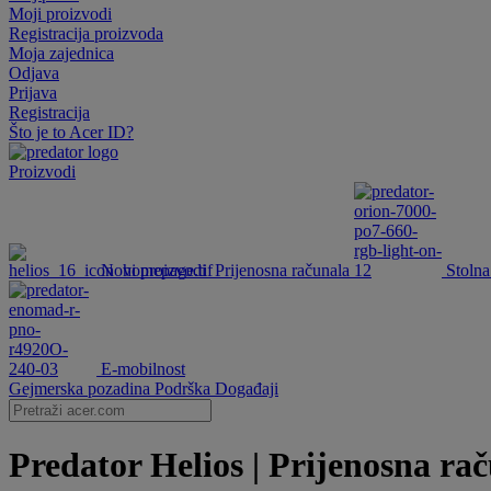
Moji proizvodi
Registracija proizvoda
Moja zajednica
Odjava
Prijava
Registracija
Što je to Acer ID?
Proizvodi
Novi proizvodi
Prijenosna računala
Stolna
E-mobilnost
Gejmerska pozadina
Podrška
Događaji
Predator Helios | Prijenosna rač