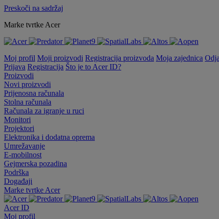
Preskoči na sadržaj
Marke tvrtke Acer
Moj profil
Moji proizvodi
Registracija proizvoda
Moja zajednica
Odj
Prijava
Registracija
Što je to Acer ID?
Proizvodi
Novi proizvodi
Prijenosna računala
Stolna računala
Računala za igranje u ruci
Monitori
Projektori
Elektronika i dodatna oprema
Umrežavanje
E-mobilnost
Gejmerska pozadina
Podrška
Događaji
Marke tvrtke Acer
Acer ID
Moj profil