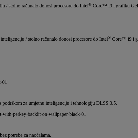
®
ju / stolno računalo donosi procesore do Intel
Core™ i9 i grafiku G
®
teligenciju / stolno računalo donosi procesore do Intel
Core™ i9 i 
u s podrškom za umjetnu inteligenciju i tehnologiju DLSS 3.5.
, bez potrebe za naočalama.