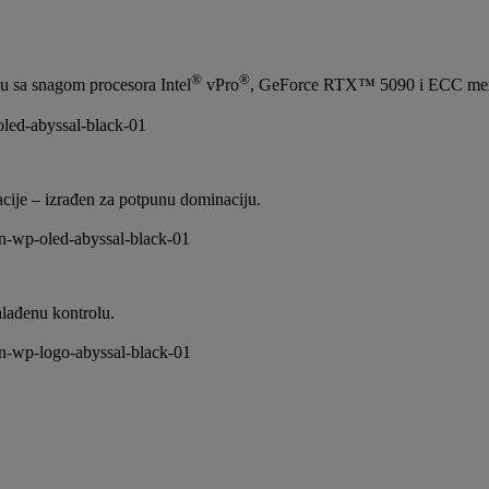
®
®
ju sa snagom procesora Intel
vPro
, GeForce RTX™ 5090 i ECC memor
cije – izrađen za potpunu dominaciju.
hlađenu kontrolu.