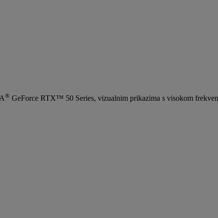
®
IA
GeForce RTX™ 50 Series, vizualnim prikazima s visokom frekvenc