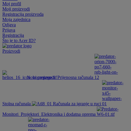
Moj profil
Moji proizvodi
Registracija proizvoda
Moja zajednica
Odjava
Prijava
Registracija
Što je to Acer ID?
Proizvodi
Novi proizvodi
Prijenosna računala
Stolna računala
Računala za igranje u ruci
Monitori
Projektori
Elektronika i dodatna oprema