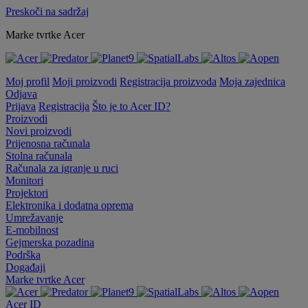
Preskoči na sadržaj
Marke tvrtke Acer
Moj profil
Moji proizvodi
Registracija proizvoda
Moja zajednica
Odjava
Prijava
Registracija
Što je to Acer ID?
Proizvodi
Novi proizvodi
Prijenosna računala
Stolna računala
Računala za igranje u ruci
Monitori
Projektori
Elektronika i dodatna oprema
Umrežavanje
E-mobilnost
Gejmerska pozadina
Podrška
Događaji
Marke tvrtke Acer
Acer ID