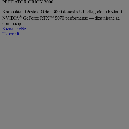
PREDATOR ORION 3000
Kompaktan i žestok, Orion 3000 donosi s UI prilagođenu brzinu i
®
NVIDIA
GeForce RTX™ 5070 performanse — dizajnirane za
dominaciju.
Saznajte više
Usporedi