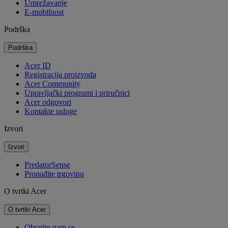
Umrežavanje
E-mobilnost
Podrška
Podrška
Acer ID
Registracija proizvoda
Acer Community
Upravljački programi i priručnici
Acer odgovori
Kontakte usluge
Izvori
Izvori
PredatorSense
Pronađite trgovinu
O tvrtki Acer
O tvrtki Acer
Obratite nam se