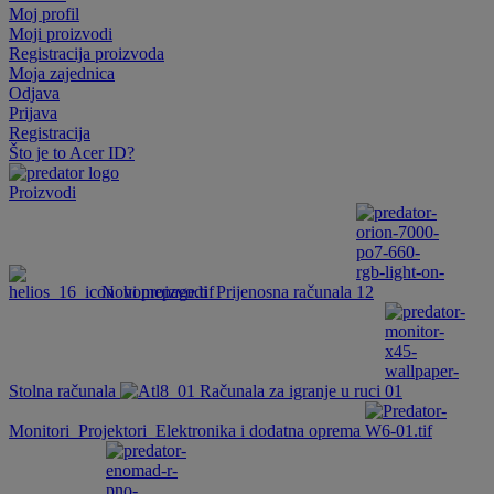
Moj profil
Moji proizvodi
Registracija proizvoda
Moja zajednica
Odjava
Prijava
Registracija
Što je to Acer ID?
Proizvodi
Novi proizvodi
Prijenosna računala
Stolna računala
Računala za igranje u ruci
Monitori
Projektori
Elektronika i dodatna oprema