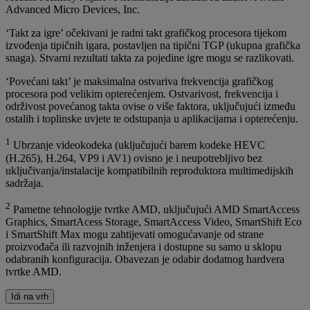
Advanced Micro Devices, Inc.
‘Takt za igre’ očekivani je radni takt grafičkog procesora tijekom
izvođenja tipičnih igara, postavljen na tipični TGP (ukupna grafička
snaga). Stvarni rezultati takta za pojedine igre mogu se razlikovati.
‘Povećani takt’ je maksimalna ostvariva frekvencija grafičkog
procesora pod velikim opterećenjem. Ostvarivost, frekvencija i
održivost povećanog takta ovise o više faktora, uključujući između
ostalih i toplinske uvjete te odstupanja u aplikacijama i opterećenju.
1
Ubrzanje videokodeka (uključujući barem kodeke HEVC
(H.265), H.264, VP9 i AV1) ovisno je i neupotrebljivo bez
uključivanja/instalacije kompatibilnih reproduktora multimedijskih
sadržaja.
2
Pametne tehnologije tvrtke AMD, uključujući AMD SmartAccess
Graphics, SmartAcess Storage, SmartAccess Video, SmartShift Eco
i SmartShift Max mogu zahtijevati omogućavanje od strane
proizvođača ili razvojnih inženjera i dostupne su samo u sklopu
odabranih konfiguracija. Obavezan je odabir dodatnog hardvera
tvrtke AMD.
Idi na vrh