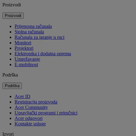
Proizvodi
Proizvodi
Prijenosna računala
Stolna računala
Računala za igranje u ruci
Monitori
Projektori
Elektronika i dodatna oprema
Umrežavanje
E-mobilnost
Podrška
Podrška
Acer ID
Registracija proizvoda
Acer Community
Upravljački programi i priručnici
Acer odgovori
Kontakte usluge
Izvori