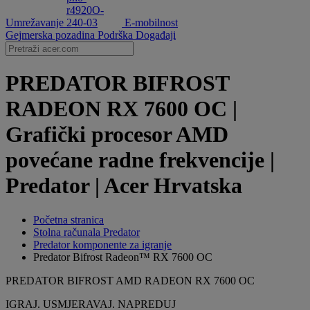
Umrežavanje
E-mobilnost
Gejmerska pozadina
Podrška
Događaji
PREDATOR BIFROST
RADEON RX 7600 OC |
Grafički procesor AMD
povećane radne frekvencije |
Predator | Acer Hrvatska
Početna stranica
Stolna računala Predator
Predator komponente za igranje
Predator Bifrost Radeon™ RX 7600 OC
PREDATOR BIFROST AMD RADEON RX 7600 OC
IGRAJ. USMJERAVAJ. NAPREDUJ