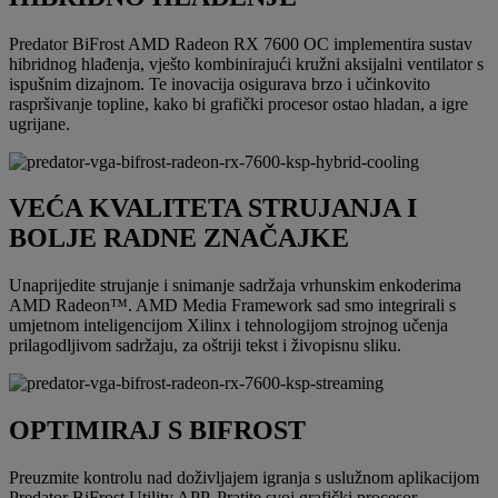
Predator BiFrost AMD Radeon RX 7600 OC implementira sustav
hibridnog hlađenja, vješto kombinirajući kružni aksijalni ventilator s
ispušnim dizajnom. Te inovacija osigurava brzo i učinkovito
raspršivanje topline, kako bi grafički procesor ostao hladan, a igre
ugrijane.
VEĆA KVALITETA STRUJANJA I
BOLJE RADNE ZNAČAJKE
Unaprijedite strujanje i snimanje sadržaja vrhunskim enkoderima
AMD Radeon™. AMD Media Framework sad smo integrirali s
umjetnom inteligencijom Xilinx i tehnologijom strojnog učenja
prilagodljivom sadržaju, za oštriji tekst i živopisnu sliku.
OPTIMIRAJ S BIFROST
Preuzmite kontrolu nad doživljajem igranja s uslužnom aplikacijom
Predator BiFrost Utility APP. Pratite svoj grafički procesor,