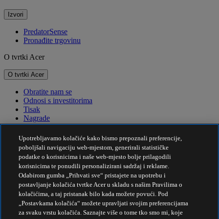
Izvori
PredatorSense
Pronađite trgovinu
O tvrtki Acer
O tvrtki Acer
Obratite nam se
Odnosi s investitorima
Tisak
Nagrade
Događaji
Upotrebljavamo kolačiće kako bismo prepoznali preferencije,
Održivost
poboljšali navigaciju web-mjestom, generirali statističke
podatke o korisnicima i naše web-mjesto bolje prilagodili
Održivost
korisnicima te ponudili personalizirani sadržaj i reklame.
Odabirom gumba „Prihvati sve“ pristajete na upotrebu i
Društvena odgovornost tvrtke
postavljanje kolačića tvrtke Acer u skladu s našim Pravilima o
Emisije štetnih plinova za proizvod
kolačićima, a taj pristanak bilo kada možete povući. Pod
Project Humanity
„Postavkama kolačića“ možete upravljati svojim preferencijama
Earthion
za svaku vrstu kolačića. Saznajte više o tome tko smo mi, koje