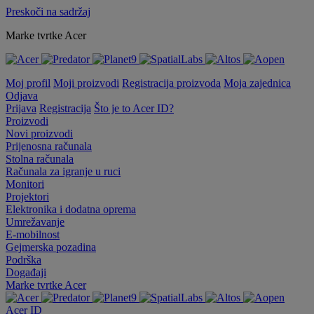
Preskoči na sadržaj
Marke tvrtke Acer
Moj profil
Moji proizvodi
Registracija proizvoda
Moja zajednica
Odjava
Prijava
Registracija
Što je to Acer ID?
Proizvodi
Novi proizvodi
Prijenosna računala
Stolna računala
Računala za igranje u ruci
Monitori
Projektori
Elektronika i dodatna oprema
Umrežavanje
E-mobilnost
Gejmerska pozadina
Podrška
Događaji
Marke tvrtke Acer
Acer ID