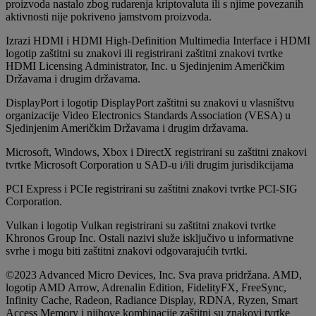
proizvoda nastalo zbog rudarenja kriptovaluta ili s njime povezanih
aktivnosti nije pokriveno jamstvom proizvoda.
Izrazi HDMI i HDMI High-Definition Multimedia Interface i HDMI
logotip zaštitni su znakovi ili registrirani zaštitni znakovi tvrtke
HDMI Licensing Administrator, Inc. u Sjedinjenim Američkim
Državama i drugim državama.
DisplayPort i logotip DisplayPort zaštitni su znakovi u vlasništvu
organizacije Video Electronics Standards Association (VESA) u
Sjedinjenim Američkim Državama i drugim državama.
Microsoft, Windows, Xbox i DirectX registrirani su zaštitni znakovi
tvrtke Microsoft Corporation u SAD-u i/ili drugim jurisdikcijama
PCI Express i PCIe registrirani su zaštitni znakovi tvrtke PCI-SIG
Corporation.
Vulkan i logotip Vulkan registrirani su zaštitni znakovi tvrtke
Khronos Group Inc. Ostali nazivi služe isključivo u informativne
svrhe i mogu biti zaštitni znakovi odgovarajućih tvrtki.
©2023 Advanced Micro Devices, Inc. Sva prava pridržana. AMD,
logotip AMD Arrow, Adrenalin Edition, FidelityFX, FreeSync,
Infinity Cache, Radeon, Radiance Display, RDNA, Ryzen, Smart
Access Memory i njihove kombinacije zaštitni su znakovi tvrtke