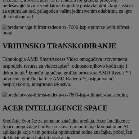
podešavajte brzine ventilatora i ugodite postavke grafičkog sustava
za optimalan rad, prilagođen vašim jedinstvenim odabirima za igre
ili kreativan rad.
VRHUNSKO TRANSKODIRANJE
Tehnologija AMD SmartAccess Video omogućava istovremenu
2
raspodjelu resursa za videozapise
, odnosno njihovo kodiranje i
1
dekodiranje
između ugrađene grafike procesora AMD Ryzen™ i
odvojene grafičke kartice AMD Radeon™, osiguravajući
besprijekorno, integrirano iskustvo.
ACER INTELLIGENCE SPACE
Središnje čvorište za pametne značajke uređaja, Acer Intelligence
Space prepoznaje hardver sustava i preporučuje kompatibilne AI
aplikacije koje vam pomažu optimizirati radne značajke, poboljšati
doživljaj igranja i otkriti nove alate.