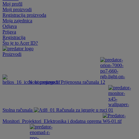
Moj profil
Moji proizvodi
Registracija proizvoda
Moja zajednica
Odjava
Prijava
Registracija
Što je to Acer ID?
Proizvodi
Novi proizvodi
Prijenosna računala
Stolna računala
Računala za igranje u ruci
Monitori
Projektori
Elektronika i dodatna oprema