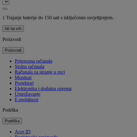
1 Trajanje baterije do 150 sati s isključenim osvjetljenjem.
Idi na vrh
Proizvodi
Proizvodi
Prijenosna računala
Stolna računala
Računala za igranje u ruci
Monitori
Projektori
Elektronika i dodatna oprema
Umrežavanje
E-mobilnost
Podrška
Podrška
Acer ID