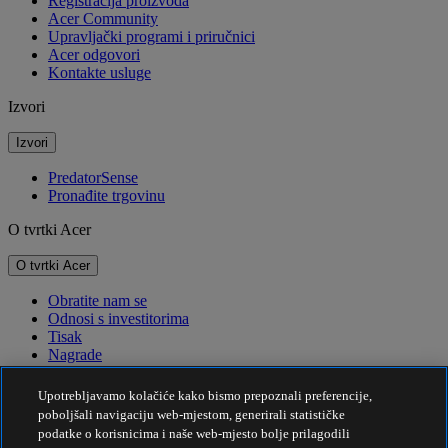
Registracija proizvoda
Acer Community
Upravljački programi i priručnici
Acer odgovori
Kontakte usluge
Izvori
Izvori
PredatorSense
Pronađite trgovinu
O tvrtki Acer
O tvrtki Acer
Obratite nam se
Odnosi s investitorima
Tisak
Nagrade
Događaji
Upotrebljavamo kolačiće kako bismo prepoznali preferencije,
Održivost
poboljšali navigaciju web-mjestom, generirali statističke
podatke o korisnicima i naše web-mjesto bolje prilagodili
Održivost