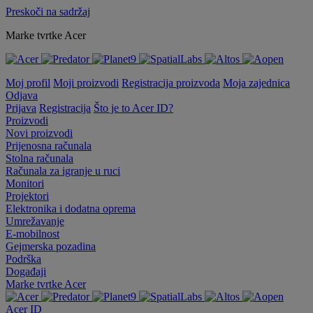
Preskoči na sadržaj
Marke tvrtke Acer
Moj profil
Moji proizvodi
Registracija proizvoda
Moja zajednica
Odjava
Prijava
Registracija
Što je to Acer ID?
Proizvodi
Novi proizvodi
Prijenosna računala
Stolna računala
Računala za igranje u ruci
Monitori
Projektori
Elektronika i dodatna oprema
Umrežavanje
E-mobilnost
Gejmerska pozadina
Podrška
Događaji
Marke tvrtke Acer
Acer ID