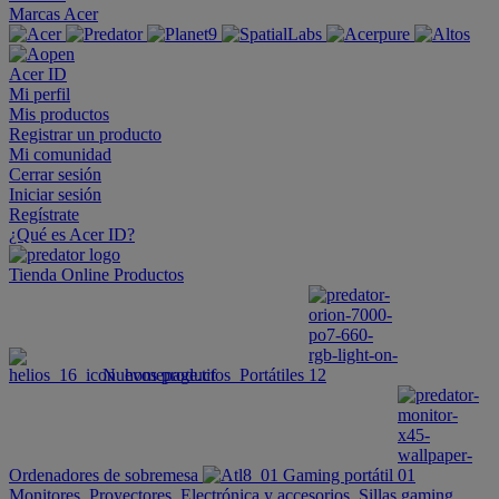
Marcas Acer
Acer ID
Mi perfil
Mis productos
Registrar un producto
Mi comunidad
Cerrar sesión
Iniciar sesión
Regístrate
¿Qué es Acer ID?
Tienda Online
Productos
Nuevos productos
Portátiles
Ordenadores de sobremesa
Gaming portátil
Monitores
Proyectores
Electrónica y accesorios
Sillas gaming