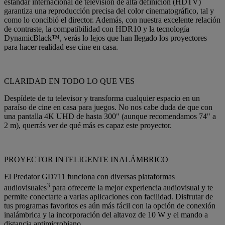
estándar internacional de televisión de alta definición (HDTV)
garantiza una reproducción precisa del color cinematográfico, tal y
como lo concibió el director. Además, con nuestra excelente relación
de contraste, la compatibilidad con HDR10 y la tecnología
DynamicBlack™, verás lo lejos que han llegado los proyectores
para hacer realidad ese cine en casa.
CLARIDAD EN TODO LO QUE VES
Despídete de tu televisor y transforma cualquier espacio en un
paraíso de cine en casa para juegos. No nos cabe duda de que con
una pantalla 4K UHD de hasta 300" (aunque recomendamos 74" a
2 m), querrás ver de qué más es capaz este proyector.
PROYECTOR INTELIGENTE INALÁMBRICO
El Predator GD711 funciona con diversas plataformas
3
audiovisuales
para ofrecerte la mejor experiencia audiovisual y te
permite conectarte a varias aplicaciones con facilidad. Disfrutar de
tus programas favoritos es aún más fácil con la opción de conexión
inalámbrica y la incorporación del altavoz de 10 W y el mando a
distancia antimicrobiano.