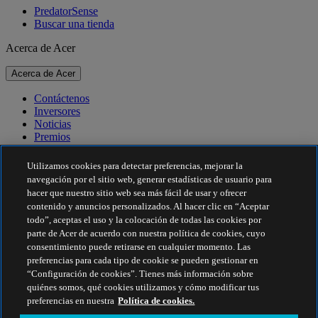
PredatorSense
Buscar una tienda
Acerca de Acer
Acerca de Acer
Contáctenos
Inversores
Noticias
Premios
Eventos
Utilizamos cookies para detectar preferencias, mejorar la
Sostenibilidad
navegación por el sitio web, generar estadísticas de usuario para
hacer que nuestro sitio web sea más fácil de usar y ofrecer
Sostenibilidad
contenido y anuncios personalizados. Al hacer clic en “Aceptar
todo”, aceptas el uso y la colocación de todas las cookies por
Responsabilidad social corporativa
parte de Acer de acuerdo con nuestra política de cookies, cuyo
Huella de carbono de los productos
consentimiento puede retirarse en cualquier momento. Las
Project Humanity
preferencias para cada tipo de cookie se pueden gestionar en
Earthion
“Configuración de cookies”. Tienes más información sobre
Política de privacidad
quiénes somos, qué cookies utilizamos y cómo modificar tus
Política sobre cookies
preferencias en nuestra
Política de cookies.
Aviso legal