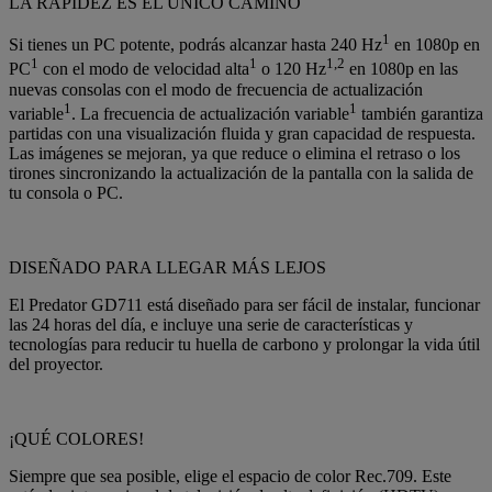
LA RAPIDEZ ES EL ÚNICO CAMINO
1
Si tienes un PC potente, podrás alcanzar hasta 240 Hz
en 1080p en
1
1
1,2
PC
con el modo de velocidad alta
o 120 Hz
en 1080p en las
nuevas consolas con el modo de frecuencia de actualización
1
1
variable
. La frecuencia de actualización variable
también garantiza
partidas con una visualización fluida y gran capacidad de respuesta.
Las imágenes se mejoran, ya que reduce o elimina el retraso o los
tirones sincronizando la actualización de la pantalla con la salida de
tu consola o PC.
DISEÑADO PARA LLEGAR MÁS LEJOS
El Predator GD711 está diseñado para ser fácil de instalar, funcionar
las 24 horas del día, e incluye una serie de características y
tecnologías para reducir tu huella de carbono y prolongar la vida útil
del proyector.
¡QUÉ COLORES!
Siempre que sea posible, elige el espacio de color Rec.709. Este