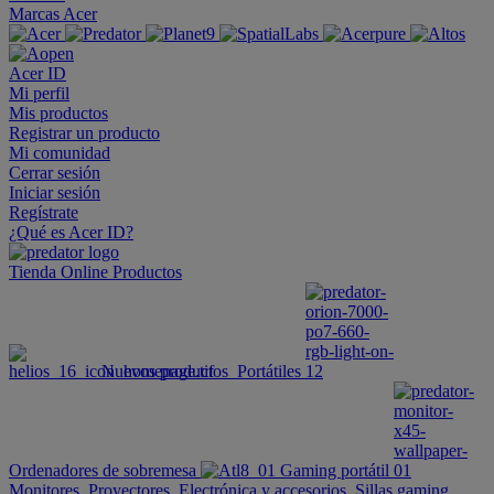
Marcas Acer
Acer ID
Mi perfil
Mis productos
Registrar un producto
Mi comunidad
Cerrar sesión
Iniciar sesión
Regístrate
¿Qué es Acer ID?
Tienda Online
Productos
Nuevos productos
Portátiles
Ordenadores de sobremesa
Gaming portátil
Monitores
Proyectores
Electrónica y accesorios
Sillas gaming