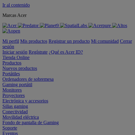
Ir al contenido
Marcas Acer
Mi perfil
Mis productos
Registrar un producto
Mi comunidad
Cerrar
sesión
Iniciar sesión
Regístrate
¿Qué es Acer ID?
Tienda Online
Productos
Nuevos productos
Portátiles
Ordenadores de sobremesa
Gaming portátil
Monitores
Proyectores
Electrónica y accesorios
Sillas gaming
Conectividad
Movilidad eléctrica
Fondo de pantalla de Gaming
Soporte
Eventos