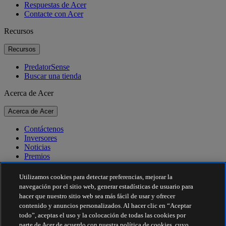
Respuestas de Acer
Contacte con Acer
Recursos
Recursos
PredatorSense
Buscar una tienda
Acerca de Acer
Acerca de Acer
Contáctenos
Inversores
Noticias
Premios
Eventos
Utilizamos cookies para detectar preferencias, mejorar la
Sostenibilidad
navegación por el sitio web, generar estadísticas de usuario para
hacer que nuestro sitio web sea más fácil de usar y ofrecer
Sostenibilidad
contenido y anuncios personalizados. Al hacer clic en “Aceptar
todo”, aceptas el uso y la colocación de todas las cookies por
Responsabilidad social corporativa
parte de Acer de acuerdo con nuestra política de cookies, cuyo