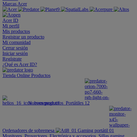
Marcas Acer
Acer ID
Mi perfil
Mis productos
Registrar un producto
Mi comunidad
Cerrar sesión
Iniciar sesión
Regístrate
¿Qué es Acer ID?
Tienda Online
Productos
Nuevos productos
Portátiles
Ordenadores de sobremesa
Gaming portátil
Monitores
Proyectores
Electrónica y accesorios
Sillas gaming