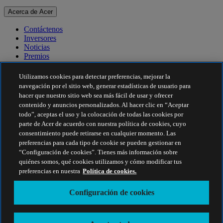
Acerca de Acer
Contáctenos
Inversores
Noticias
Premios
Eventos
Utilizamos cookies para detectar preferencias, mejorar la
Sostenibilidad
navegación por el sitio web, generar estadísticas de usuario para
hacer que nuestro sitio web sea más fácil de usar y ofrecer
Sostenibilidad
contenido y anuncios personalizados. Al hacer clic en “Aceptar
todo”, aceptas el uso y la colocación de todas las cookies por
Responsabilidad social corporativa
parte de Acer de acuerdo con nuestra política de cookies, cuyo
Huella de carbono de los productos
consentimiento puede retirarse en cualquier momento. Las
Project Humanity
preferencias para cada tipo de cookie se pueden gestionar en
Earthion
“Configuración de cookies”. Tienes más información sobre
Política de privacidad
quiénes somos, qué cookies utilizamos y cómo modificar tus
Política sobre cookies
preferencias en nuestra
Política de cookies.
Aviso legal
Información legal adicional
Configuración de cookies
Política de accesibilidad
Configuración de cookies
España - Español