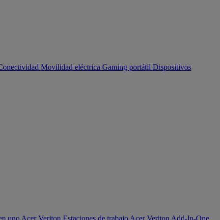
Conectividad
Movilidad eléctrica
Gaming portátil
Dispositivos
en uno Acer Veriton
Estaciones de trabajo Acer Veriton
Add-In-One