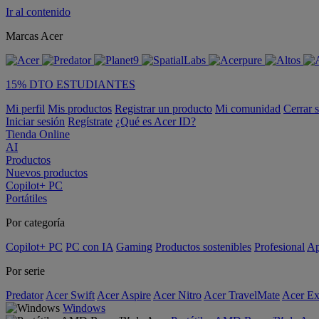
Ir al contenido
Marcas Acer
15% DTO ESTUDIANTES
Mi perfil
Mis productos
Registrar un producto
Mi comunidad
Cerrar 
Iniciar sesión
Regístrate
¿Qué es Acer ID?
Tienda Online
AI
Productos
Nuevos productos
Copilot+ PC
Portátiles
Por categoría
Copilot+ PC
PC con IA
Gaming
Productos sostenibles
Profesional
Ap
Por serie
Predator
Acer Swift
Acer Aspire
Acer Nitro
Acer TravelMate
Acer Ex
Windows