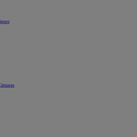
igner
ámaras