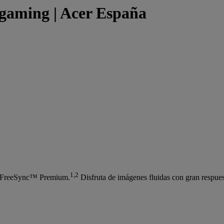
 gaming | Acer España
1,2
MD FreeSync™ Premium.
Disfruta de imágenes fluidas con gran respuest