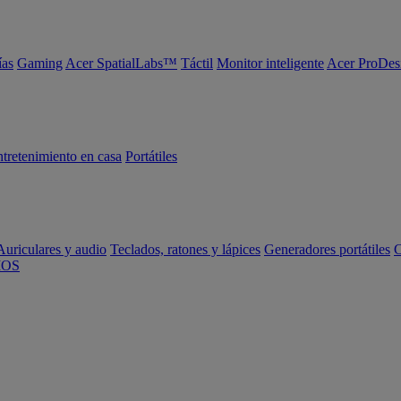
ías
Gaming
Acer SpatialLabs™
Táctil
Monitor inteligente
Acer ProDes
tretenimiento en casa
Portátiles
Auriculares y audio
Teclados, ratones y lápices
Generadores portátiles
C
IOS