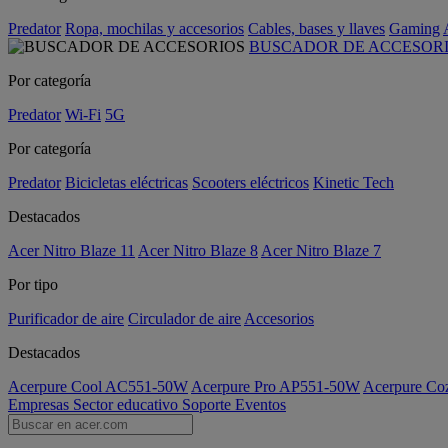
Predator
Ropa, mochilas y accesorios
Cables, bases y llaves
Gaming
BUSCADOR DE ACCESOR
Por categoría
Predator
Wi-Fi
5G
Por categoría
Predator
Bicicletas eléctricas
Scooters eléctricos
Kinetic Tech
Destacados
Acer Nitro Blaze 11
Acer Nitro Blaze 8
Acer Nitro Blaze 7
Por tipo
Purificador de aire
Circulador de aire
Accesorios
Destacados
Acerpure Cool AC551-50W
Acerpure Pro AP551-50W
Acerpure C
Empresas
Sector educativo
Soporte
Eventos