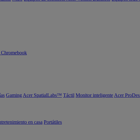
n Chromebook
ías
Gaming
Acer SpatialLabs™
Táctil
Monitor inteligente
Acer ProDes
tretenimiento en casa
Portátiles