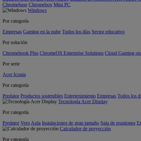
Chromebase
Chromebox
Mini PC
Windows
Por categoría
Empresas
Gaming en la nube
Todos los días
Sector educativo
Por solución
Chromebook Plus
ChromeOS Enterprise Solutions
Cloud Gaming o
Por serie
Acer Iconia
Por categoría
Predator
Productos sostenibles
Entretenimiento
Empresas
Todos los d
Tecnología Acer Display
Por categoría
Predator
Vero
Aula
Instalaciones de gran tamaño
Sala de reuniones
En
Calculador de proyección
Por categoría