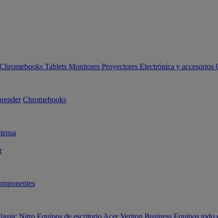
Chromebooks
Tablets
Monitores
Proyectores
Electrónica y accesorios
render
Chromebooks
tensa
r
omponentes
lassic
Nitro
Equipos de escritorio Acer Veriton Business
Equipos todo 