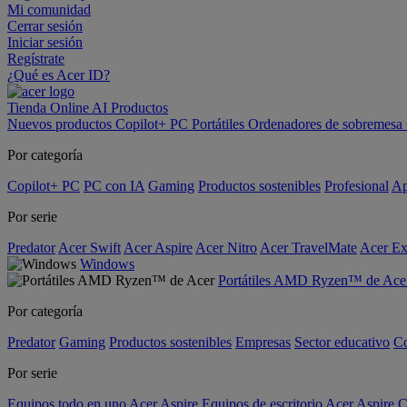
Mi comunidad
Cerrar sesión
Iniciar sesión
Regístrate
¿Qué es Acer ID?
Tienda Online
AI
Productos
Nuevos productos
Copilot+ PC
Portátiles
Ordenadores de sobremesa
Por categoría
Copilot+ PC
PC con IA
Gaming
Productos sostenibles
Profesional
Ap
Por serie
Predator
Acer Swift
Acer Aspire
Acer Nitro
Acer TravelMate
Acer Ex
Windows
Portátiles AMD Ryzen™ de Ace
Por categoría
Predator
Gaming
Productos sostenibles
Empresas
Sector educativo
C
Por serie
Equipos todo en uno Acer Aspire
Equipos de escritorio Acer Aspire C