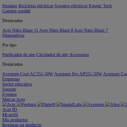
Predator
Bicicletas eléctricas
Scooters eléctricos
Kinetic Tech
Gaming portátil
Destacados
Acer Nitro Blaze 11
Acer Nitro Blaze 8
Acer Nitro Blaze 7
Dispositivos
Por tipo
Purificador de aire
Circulador de aire
Accesorios
Destacados
Acerpure Cool AC551-50W
Acerpure Pro AP551-50W
Acerpure C
Empresas
Sector educativo
Soporte
Eventos
Marcas Acer
Acer ID
Mi perfil
Mis productos
Registrar un producto