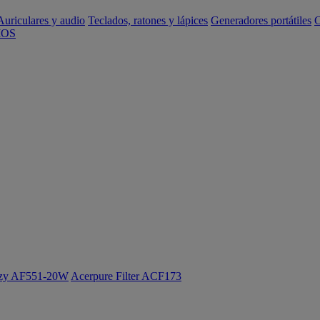
Auriculares y audio
Teclados, ratones y lápices
Generadores portátiles
C
IOS
ozy AF551-20W
Acerpure Filter ACF173