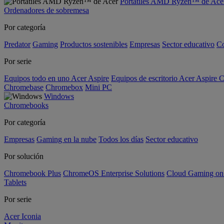
Portátiles AMD Ryzen™ de Ace
Ordenadores de sobremesa
Por categoría
Predator
Gaming
Productos sostenibles
Empresas
Sector educativo
C
Por serie
Equipos todo en uno Acer Aspire
Equipos de escritorio Acer Aspire C
Chromebase
Chromebox
Mini PC
Windows
Chromebooks
Por categoría
Empresas
Gaming en la nube
Todos los días
Sector educativo
Por solución
Chromebook Plus
ChromeOS Enterprise Solutions
Cloud Gaming o
Tablets
Por serie
Acer Iconia