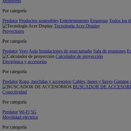
Monitores
Por categoría
Predator
Productos sostenibles
Entretenimiento
Empresas
Todos los d
Tecnología Acer Display
Proyectores
Por categoría
Predator
Vero
Aula
Instalaciones de gran tamaño
Sala de reuniones
En
Calculador de proyección
Electrónica y accesorios
Por categoría
Predator
Ropa, mochilas y accesorios
Cables, bases y llaves
Gaming
BUSCADOR DE ACCESOR
Conectividad
Por categoría
Predator
Wi-Fi
5G
Movilidad eléctrica
Por categoría