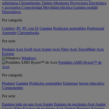
sobremesa
Chromebooks
Tablets
Monitores
Proyectores
Electrónica
y accesorios
Conectividad
Movilidad eléctrica
Gaming portátil
Dispositivos
Por categoría
Copilot+ PC
PC con IA
Gaming
Productos sostenibles
Profesional
Aprender
Chromebooks
Por serie
Predator
Acer Swift
Acer Aspire
Acer Nitro
Acer TravelMate
Acer
Extensa
Windows
Portátiles AMD Ryzen™ de
Acer
Por categoría
Predator
Gaming
Productos sostenibles
Empresas
Sector educativo
Componentes
Por serie
Equipos todo en uno Acer Aspire
Equipos de escritorio Acer Aspire
Classic
Nitro
Equipos de escritorio Acer Veriton Business
Equipos