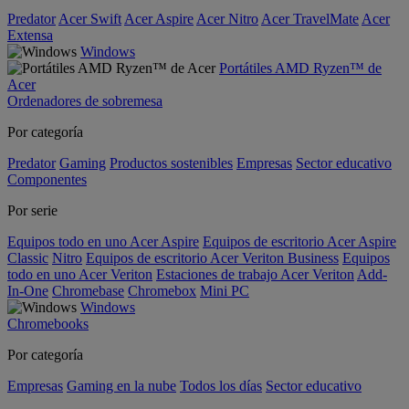
Predator
Acer Swift
Acer Aspire
Acer Nitro
Acer TravelMate
Acer
Extensa
Windows
Portátiles AMD Ryzen™ de
Acer
Ordenadores de sobremesa
Por categoría
Predator
Gaming
Productos sostenibles
Empresas
Sector educativo
Componentes
Por serie
Equipos todo en uno Acer Aspire
Equipos de escritorio Acer Aspire
Classic
Nitro
Equipos de escritorio Acer Veriton Business
Equipos
todo en uno Acer Veriton
Estaciones de trabajo Acer Veriton
Add-
In-One
Chromebase
Chromebox
Mini PC
Windows
Chromebooks
Por categoría
Empresas
Gaming en la nube
Todos los días
Sector educativo