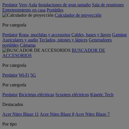
Predator
Vero
Aula
Instalaciones de gran tamaño
Sala de reuniones
Entretenimiento en casa
Portátiles
Calculador de proyección
Por categoría
Predator
Ropa, mochilas y accesorios
Cables, bases y llaves
Gaming
Auriculares y audio
Teclados, ratones y lápices
Generadores
portátiles
Cámaras
BUSCADOR DE
ACCESORIOS
Por categoría
Predator
Wi-Fi
5G
Por categoría
Predator
Bicicletas eléctricas
Scooters eléctricos
Kinetic Tech
Destacados
Acer Nitro Blaze 11
Acer Nitro Blaze 8
Acer Nitro Blaze 7
Por tipo