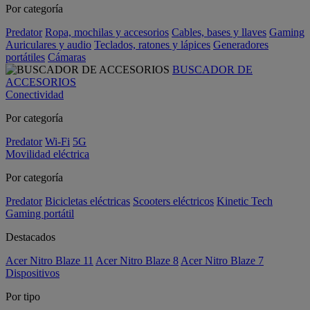
Por categoría
Predator
Ropa, mochilas y accesorios
Cables, bases y llaves
Gaming
Auriculares y audio
Teclados, ratones y lápices
Generadores
portátiles
Cámaras
BUSCADOR DE
ACCESORIOS
Conectividad
Por categoría
Predator
Wi-Fi
5G
Movilidad eléctrica
Por categoría
Predator
Bicicletas eléctricas
Scooters eléctricos
Kinetic Tech
Gaming portátil
Destacados
Acer Nitro Blaze 11
Acer Nitro Blaze 8
Acer Nitro Blaze 7
Dispositivos
Por tipo