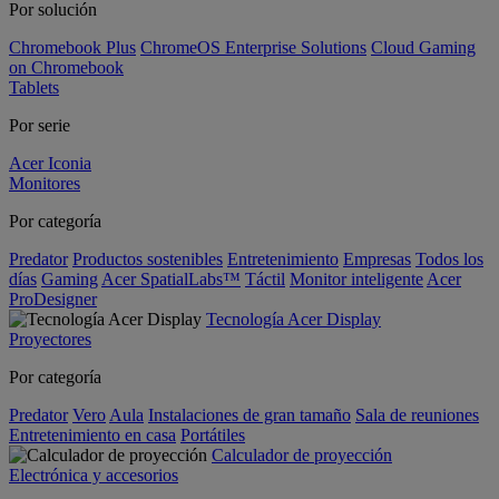
Por solución
Chromebook Plus
ChromeOS Enterprise Solutions
Cloud Gaming
on Chromebook
Tablets
Por serie
Acer Iconia
Monitores
Por categoría
Predator
Productos sostenibles
Entretenimiento
Empresas
Todos los
días
Gaming
Acer SpatialLabs™
Táctil
Monitor inteligente
Acer
ProDesigner
Tecnología Acer Display
Proyectores
Por categoría
Predator
Vero
Aula
Instalaciones de gran tamaño
Sala de reuniones
Entretenimiento en casa
Portátiles
Calculador de proyección
Electrónica y accesorios