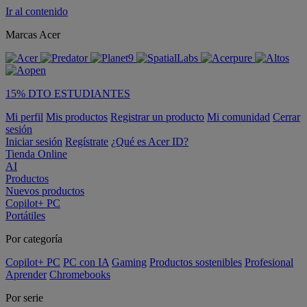
Ir al contenido
Marcas Acer
15% DTO ESTUDIANTES
Mi perfil
Mis productos
Registrar un producto
Mi comunidad
Cerrar
sesión
Iniciar sesión
Regístrate
¿Qué es Acer ID?
Tienda Online
AI
Productos
Nuevos productos
Copilot+ PC
Portátiles
Por categoría
Copilot+ PC
PC con IA
Gaming
Productos sostenibles
Profesional
Aprender
Chromebooks
Por serie