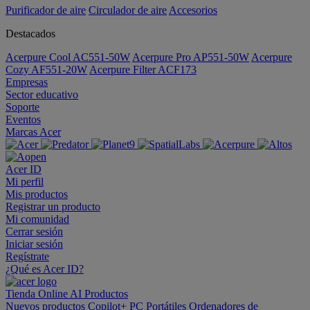
Purificador de aire
Circulador de aire
Accesorios
Destacados
Acerpure Cool AC551-50W
Acerpure Pro AP551-50W
Acerpure
Cozy AF551-20W
Acerpure Filter ACF173
Empresas
Sector educativo
Soporte
Eventos
Marcas Acer
Acer ID
Mi perfil
Mis productos
Registrar un producto
Mi comunidad
Cerrar sesión
Iniciar sesión
Regístrate
¿Qué es Acer ID?
Tienda Online
AI
Productos
Nuevos productos
Copilot+ PC
Portátiles
Ordenadores de