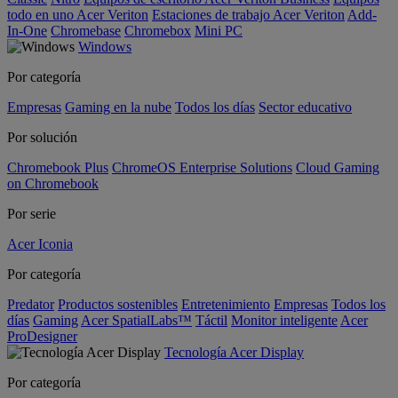
todo en uno Acer Veriton
Estaciones de trabajo Acer Veriton
Add-
In-One
Chromebase
Chromebox
Mini PC
Windows
Por categoría
Empresas
Gaming en la nube
Todos los días
Sector educativo
Por solución
Chromebook Plus
ChromeOS Enterprise Solutions
Cloud Gaming
on Chromebook
Por serie
Acer Iconia
Por categoría
Predator
Productos sostenibles
Entretenimiento
Empresas
Todos los
días
Gaming
Acer SpatialLabs™
Táctil
Monitor inteligente
Acer
ProDesigner
Tecnología Acer Display
Por categoría