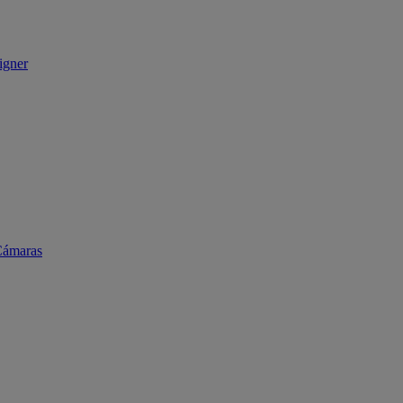
igner
ámaras