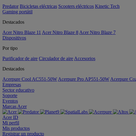
Predator
Bicicletas eléctricas
Scooters eléctricos
Kinetic Tech
Gaming portátil
Destacados
Acer Nitro Blaze 11
Acer Nitro Blaze 8
Acer Nitro Blaze 7
Dispositivos
Por tipo
Purificador de aire
Circulador de aire
Accesorios
Destacados
Acerpure Cool AC551-50W
Acerpure Pro AP551-50W
Acerpure C
Empresas
Sector educativo
Soporte
Eventos
Marcas Acer
Acer ID
Mi perfil
Mis productos
Registrar un producto