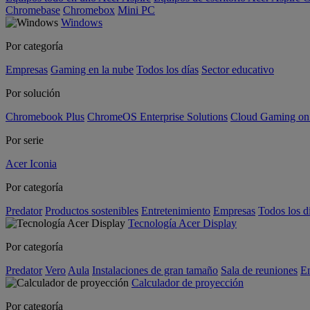
Chromebase
Chromebox
Mini PC
Windows
Por categoría
Empresas
Gaming en la nube
Todos los días
Sector educativo
Por solución
Chromebook Plus
ChromeOS Enterprise Solutions
Cloud Gaming o
Por serie
Acer Iconia
Por categoría
Predator
Productos sostenibles
Entretenimiento
Empresas
Todos los d
Tecnología Acer Display
Por categoría
Predator
Vero
Aula
Instalaciones de gran tamaño
Sala de reuniones
En
Calculador de proyección
Por categoría