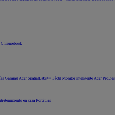
n Chromebook
ías
Gaming
Acer SpatialLabs™
Táctil
Monitor inteligente
Acer ProDes
tretenimiento en casa
Portátiles