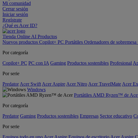
Mi comunidad
Cerrar sesión
Iniciar sesión
Regístrate
¿Qué es Acer ID?
Tienda Online
AI
Productos
Nuevos productos
Copilot+ PC
Portátiles
Ordenadores de sobremesa
Por categoría
Copilot+ PC
PC con IA
Gaming
Productos sostenibles
Profesional
Ap
Por serie
Predator
Acer Swift
Acer Aspire
Acer Nitro
Acer TravelMate
Acer Ex
Windows
Portátiles AMD Ryzen™ de Ace
Por categoría
Predator
Gaming
Productos sostenibles
Empresas
Sector educativo
C
Por serie
Equipos todo en uno Acer Aspire
Equipos de escritorio Acer Aspire C