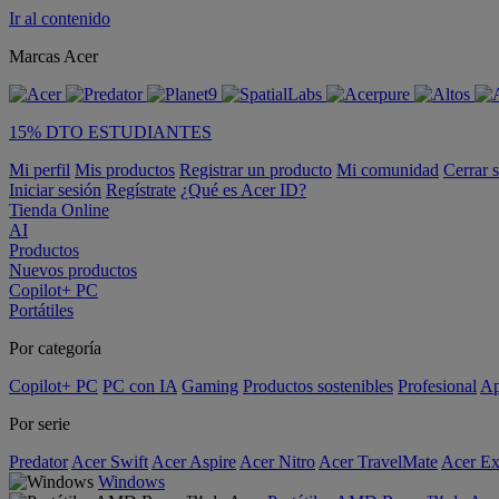
Ir al contenido
Marcas Acer
15% DTO ESTUDIANTES
Mi perfil
Mis productos
Registrar un producto
Mi comunidad
Cerrar 
Iniciar sesión
Regístrate
¿Qué es Acer ID?
Tienda Online
AI
Productos
Nuevos productos
Copilot+ PC
Portátiles
Por categoría
Copilot+ PC
PC con IA
Gaming
Productos sostenibles
Profesional
Ap
Por serie
Predator
Acer Swift
Acer Aspire
Acer Nitro
Acer TravelMate
Acer Ex
Windows