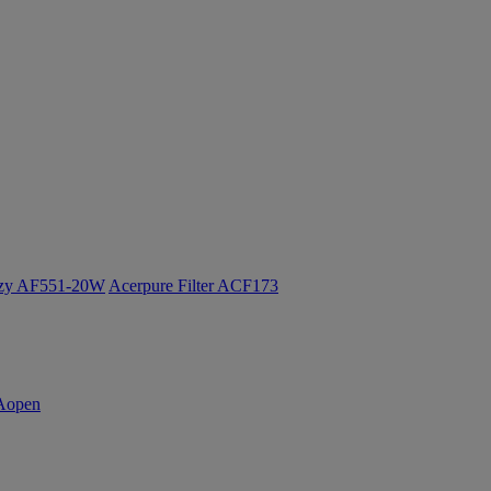
ozy AF551-20W
Acerpure Filter ACF173