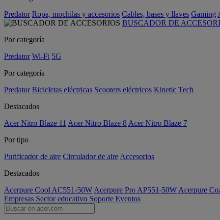
Predator
Ropa, mochilas y accesorios
Cables, bases y llaves
Gaming
BUSCADOR DE ACCESOR
Por categoría
Predator
Wi-Fi
5G
Por categoría
Predator
Bicicletas eléctricas
Scooters eléctricos
Kinetic Tech
Destacados
Acer Nitro Blaze 11
Acer Nitro Blaze 8
Acer Nitro Blaze 7
Por tipo
Purificador de aire
Circulador de aire
Accesorios
Destacados
Acerpure Cool AC551-50W
Acerpure Pro AP551-50W
Acerpure C
Empresas
Sector educativo
Soporte
Eventos