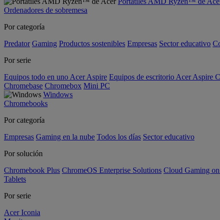
Portátiles AMD Ryzen™ de Ace
Ordenadores de sobremesa
Por categoría
Predator
Gaming
Productos sostenibles
Empresas
Sector educativo
C
Por serie
Equipos todo en uno Acer Aspire
Equipos de escritorio Acer Aspire C
Chromebase
Chromebox
Mini PC
Windows
Chromebooks
Por categoría
Empresas
Gaming en la nube
Todos los días
Sector educativo
Por solución
Chromebook Plus
ChromeOS Enterprise Solutions
Cloud Gaming o
Tablets
Por serie
Acer Iconia