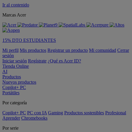
Ir al contenido
Marcas Acer
15% DTO ESTUDIANTES
Mi perfil
Mis productos
Registrar un producto
Mi comunidad
Cerrar
sesión
Iniciar sesión
Regístrate
¿Qué es Acer ID?
Tienda Online
AI
Productos
Nuevos productos
Copilot+ PC
Portátiles
Por categoría
Copilot+ PC
PC con IA
Gaming
Productos sostenibles
Profesional
Aprender
Chromebooks
Por serie