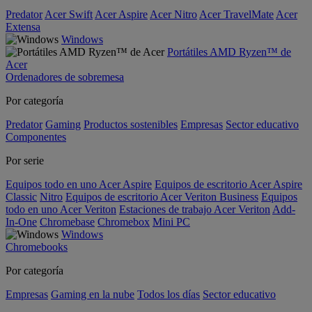
Predator
Acer Swift
Acer Aspire
Acer Nitro
Acer TravelMate
Acer
Extensa
Windows
Portátiles AMD Ryzen™ de
Acer
Ordenadores de sobremesa
Por categoría
Predator
Gaming
Productos sostenibles
Empresas
Sector educativo
Componentes
Por serie
Equipos todo en uno Acer Aspire
Equipos de escritorio Acer Aspire
Classic
Nitro
Equipos de escritorio Acer Veriton Business
Equipos
todo en uno Acer Veriton
Estaciones de trabajo Acer Veriton
Add-
In-One
Chromebase
Chromebox
Mini PC
Windows
Chromebooks
Por categoría
Empresas
Gaming en la nube
Todos los días
Sector educativo