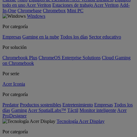
todo en uno Acer Veriton
Estaciones de trabajo Acer Veriton
Add-
In-One
Chromebase
Chromebox
Mini PC
Windows
Por categoría
Empresas
Gaming en la nube
Todos los días
Sector educativo
Por solución
Chromebook Plus
ChromeOS Enterprise Solutions
Cloud Gaming
on Chromebook
Por serie
Acer Iconia
Por categoría
Predator
Productos sostenibles
Entretenimiento
Empresas
Todos los
días
Gaming
Acer SpatialLabs™
Táctil
Monitor inteligente
Acer
ProDesigner
Tecnología Acer Display
Por categoría