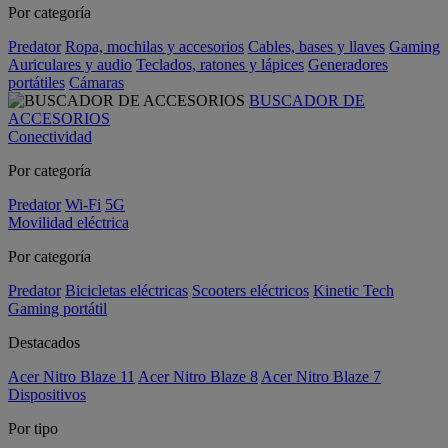
Por categoría
Predator
Ropa, mochilas y accesorios
Cables, bases y llaves
Gaming
Auriculares y audio
Teclados, ratones y lápices
Generadores
portátiles
Cámaras
BUSCADOR DE
ACCESORIOS
Conectividad
Por categoría
Predator
Wi-Fi
5G
Movilidad eléctrica
Por categoría
Predator
Bicicletas eléctricas
Scooters eléctricos
Kinetic Tech
Gaming portátil
Destacados
Acer Nitro Blaze 11
Acer Nitro Blaze 8
Acer Nitro Blaze 7
Dispositivos
Por tipo