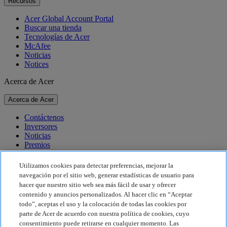
Recursos
Acer Global Account Portal
Buscar una tienda
Tecnologías de Acer
McAfee
Noticias
Notices
Acerca de Acer
Acerca de Acer
Contáctenos
Inversores
Noticias
Premios
Eventos
Utilizamos cookies para detectar preferencias, mejorar la
Sostenibilidad
navegación por el sitio web, generar estadísticas de usuario para
hacer que nuestro sitio web sea más fácil de usar y ofrecer
Sostenibilidad
contenido y anuncios personalizados. Al hacer clic en “Aceptar
todo”, aceptas el uso y la colocación de todas las cookies por
Responsabilidad social corporativa
parte de Acer de acuerdo con nuestra política de cookies, cuyo
Huella de carbono de los productos
consentimiento puede retirarse en cualquier momento. Las
Project Humanity