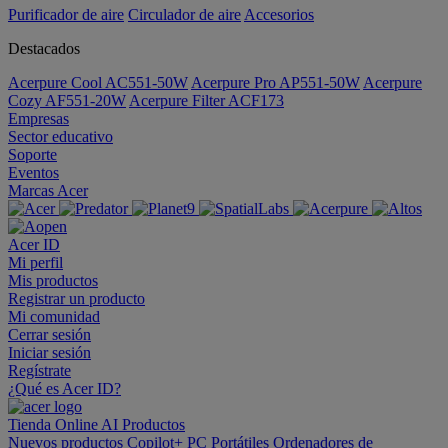
Purificador de aire
Circulador de aire
Accesorios
Destacados
Acerpure Cool AC551-50W
Acerpure Pro AP551-50W
Acerpure
Cozy AF551-20W
Acerpure Filter ACF173
Empresas
Sector educativo
Soporte
Eventos
Marcas Acer
Acer ID
Mi perfil
Mis productos
Registrar un producto
Mi comunidad
Cerrar sesión
Iniciar sesión
Regístrate
¿Qué es Acer ID?
Tienda Online
AI
Productos
Nuevos productos
Copilot+ PC
Portátiles
Ordenadores de