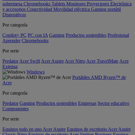
sobremesa
Chromebooks
Tablets
Monitores
Proyectores
Electrónica
y accesorios
Conectividad
Movilidad eléctrica
Gaming portátil
Dispositivos
Por categoría
Copilot+ PC
PC con IA
Gaming
Productos sostenibles
Profesional
Aprender
Chromebooks
Por serie
Predator
Acer Swift
Acer Aspire
Acer Nitro
Acer TravelMate
Acer
Extensa
Windows
Portátiles AMD Ryzen™ de
Acer
Por categoría
Predator
Gaming
Productos sostenibles
Empresas
Sector educativo
Componentes
Por serie
Equipos todo en uno Acer Aspire
Equipos de escritorio Acer Aspire
Classic
Nitro
Equipos de escritorio Acer Veriton Business
Equipos