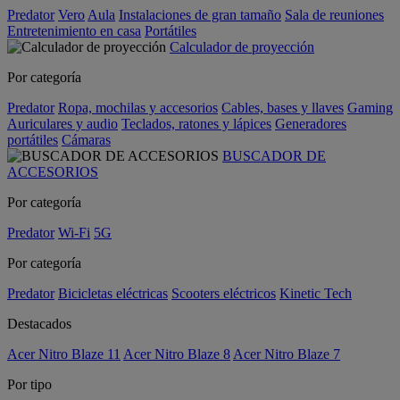
Predator
Vero
Aula
Instalaciones de gran tamaño
Sala de reuniones
Entretenimiento en casa
Portátiles
Calculador de proyección
Por categoría
Predator
Ropa, mochilas y accesorios
Cables, bases y llaves
Gaming
Auriculares y audio
Teclados, ratones y lápices
Generadores
portátiles
Cámaras
BUSCADOR DE
ACCESORIOS
Por categoría
Predator
Wi-Fi
5G
Por categoría
Predator
Bicicletas eléctricas
Scooters eléctricos
Kinetic Tech
Destacados
Acer Nitro Blaze 11
Acer Nitro Blaze 8
Acer Nitro Blaze 7
Por tipo