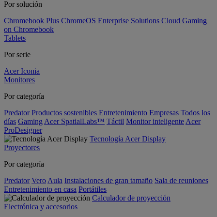
Por solución
Chromebook Plus
ChromeOS Enterprise Solutions
Cloud Gaming
on Chromebook
Tablets
Por serie
Acer Iconia
Monitores
Por categoría
Predator
Productos sostenibles
Entretenimiento
Empresas
Todos los
días
Gaming
Acer SpatialLabs™
Táctil
Monitor inteligente
Acer
ProDesigner
Tecnología Acer Display
Proyectores
Por categoría
Predator
Vero
Aula
Instalaciones de gran tamaño
Sala de reuniones
Entretenimiento en casa
Portátiles
Calculador de proyección
Electrónica y accesorios