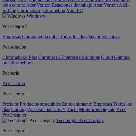
todo en uno Acer Veriton
Estaciones de trabajo Acer Veriton
Add-
In-One
Chromebase
Chromebox
Mini PC
Windows
Por categoría
Empresas
Gaming en la nube
Todos los días
Sector educativo
Por solución
Chromebook Plus
ChromeOS Enterprise Solutions
Cloud Gaming
on Chromebook
Por serie
Acer Iconia
Por categoría
Predator
Productos sostenibles
Entretenimiento
Empresas
Todos los
días
Gaming
Acer SpatialLabs™
Táctil
Monitor inteligente
Acer
ProDesigner
Tecnología Acer Display
Por categoría