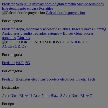
Predator
Vero
Aula
Instalaciones de gran tamaño
Sala de reuniones
Entretenimiento en casa
Portátiles
Calculador de proyección
Por categoría
Predator
Ropa, mochilas y accesorios
Cables, bases y llaves
Gaming
Auriculares y audio
Teclados, ratones y lápices
Generadores
portátiles
Cámaras
BUSCADOR DE
ACCESORIOS
Por categoría
Predator
Wi-Fi
5G
Por categoría
Predator
Bicicletas eléctricas
Scooters eléctricos
Kinetic Tech
Destacados
Acer Nitro Blaze 11
Acer Nitro Blaze 8
Acer Nitro Blaze 7
Por tipo