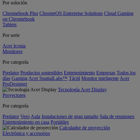
Por solución
Chromebook Plus
ChromeOS Enterprise Solutions
Cloud Gaming
on Chromebook
Tablets
Por serie
Acer Iconia
Monitores
Por categoría
Predator
Productos sostenibles
Entretenimiento
Empresas
Todos los
días
Gaming
Acer SpatialLabs™
Táctil
Monitor inteligente
Acer
ProDesigner
Tecnología Acer Display
Proyectores
Por categoría
Predator
Vero
Aula
Instalaciones de gran tamaño
Sala de reuniones
Entretenimiento en casa
Portátiles
Calculador de proyección
Electrónica y accesorios