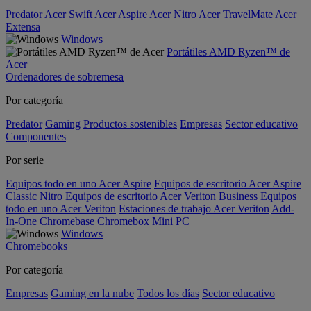
Predator
Acer Swift
Acer Aspire
Acer Nitro
Acer TravelMate
Acer
Extensa
Windows
Portátiles AMD Ryzen™ de
Acer
Ordenadores de sobremesa
Por categoría
Predator
Gaming
Productos sostenibles
Empresas
Sector educativo
Componentes
Por serie
Equipos todo en uno Acer Aspire
Equipos de escritorio Acer Aspire
Classic
Nitro
Equipos de escritorio Acer Veriton Business
Equipos
todo en uno Acer Veriton
Estaciones de trabajo Acer Veriton
Add-
In-One
Chromebase
Chromebox
Mini PC
Windows
Chromebooks
Por categoría
Empresas
Gaming en la nube
Todos los días
Sector educativo