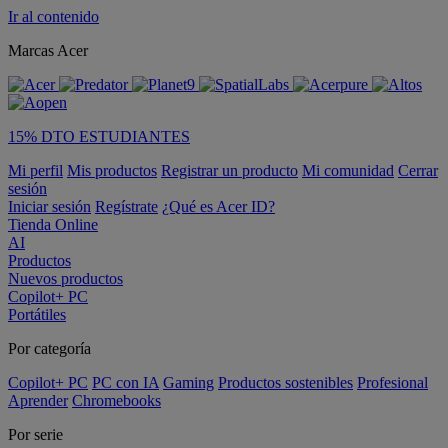
Ir al contenido
Marcas Acer
15% DTO ESTUDIANTES
Mi perfil
Mis productos
Registrar un producto
Mi comunidad
Cerrar
sesión
Iniciar sesión
Regístrate
¿Qué es Acer ID?
Tienda Online
AI
Productos
Nuevos productos
Copilot+ PC
Portátiles
Por categoría
Copilot+ PC
PC con IA
Gaming
Productos sostenibles
Profesional
Aprender
Chromebooks
Por serie