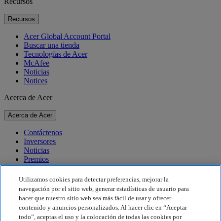
Recursos
Recursos
Acer Global Account Portal
Buscar una tienda
Tecnologías de Acer
McAfee
Noticias
Notices
Acerca de Acer
Acerca de Acer
Contáctenos
Inversores
Noticias
Premios
Eventos
Utilizamos cookies para detectar preferencias, mejorar la
Sostenibilidad
navegación por el sitio web, generar estadísticas de usuario para
hacer que nuestro sitio web sea más fácil de usar y ofrecer
Sostenibilidad
contenido y anuncios personalizados. Al hacer clic en “Aceptar
todo”, aceptas el uso y la colocación de todas las cookies por
Responsabilidad social corporativa