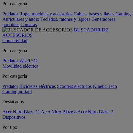
Por categoría
Predator
Ropa, mochilas y accesorios
Cables, bases y llaves
Gaming
Auriculares y audio
Teclados, ratones y lápices
Generadores
portátiles
Cámaras
BUSCADOR DE
ACCESORIOS
Conectividad
Por categoría
Predator
Wi-Fi
5G
Movilidad eléctrica
Por categoría
Predator
Bicicletas eléctricas
Scooters eléctricos
Kinetic Tech
Gaming portátil
Destacados
Acer Nitro Blaze 11
Acer Nitro Blaze 8
Acer Nitro Blaze 7
Dispositivos
Por tipo