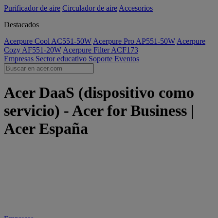
Purificador de aire
Circulador de aire
Accesorios
Destacados
Acerpure Cool AC551-50W
Acerpure Pro AP551-50W
Acerpure
Cozy AF551-20W
Acerpure Filter ACF173
Empresas
Sector educativo
Soporte
Eventos
Acer DaaS (dispositivo como
servicio) - Acer for Business |
Acer España