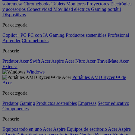
sobremesa
Chromebooks
Tablets
Monitores
Proyectores
Electrónica
y accesorios
Conectividad
Movilidad eléctrica
Gaming portátil
Dispositivos
Por categoría
Copilot+ PC
PC con IA
Gaming
Productos sostenibles
Profesional
Aprender
Chromebooks
Por serie
Predator
Acer Swift
Acer Aspire
Acer Nitro
Acer TravelMate
Acer
Extensa
Windows
Portátiles AMD Ryzen™ de
Acer
Por categoría
Predator
Gaming
Productos sostenibles
Empresas
Sector educativo
Componentes
Por serie
Equipos todo en uno Acer Aspire
Equipos de escritorio Acer Aspire
Classic
Nitro
Equipos de escritorio Acer Veriton Business
Equipos