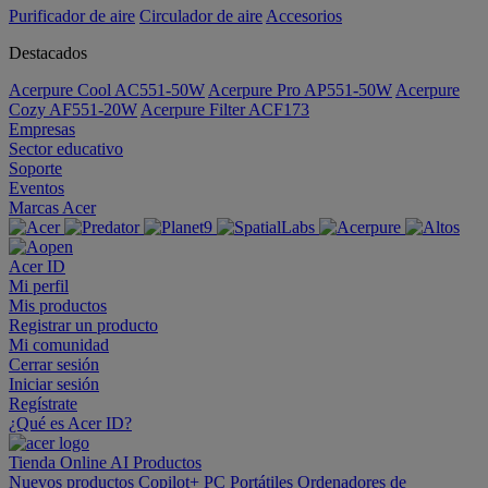
Purificador de aire
Circulador de aire
Accesorios
Destacados
Acerpure Cool AC551-50W
Acerpure Pro AP551-50W
Acerpure
Cozy AF551-20W
Acerpure Filter ACF173
Empresas
Sector educativo
Soporte
Eventos
Marcas Acer
Acer ID
Mi perfil
Mis productos
Registrar un producto
Mi comunidad
Cerrar sesión
Iniciar sesión
Regístrate
¿Qué es Acer ID?
Tienda Online
AI
Productos
Nuevos productos
Copilot+ PC
Portátiles
Ordenadores de