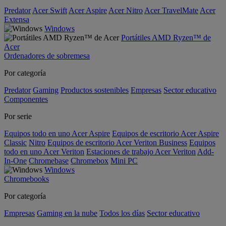
Predator
Acer Swift
Acer Aspire
Acer Nitro
Acer TravelMate
Acer
Extensa
Windows
Portátiles AMD Ryzen™ de
Acer
Ordenadores de sobremesa
Por categoría
Predator
Gaming
Productos sostenibles
Empresas
Sector educativo
Componentes
Por serie
Equipos todo en uno Acer Aspire
Equipos de escritorio Acer Aspire
Classic
Nitro
Equipos de escritorio Acer Veriton Business
Equipos
todo en uno Acer Veriton
Estaciones de trabajo Acer Veriton
Add-
In-One
Chromebase
Chromebox
Mini PC
Windows
Chromebooks
Por categoría
Empresas
Gaming en la nube
Todos los días
Sector educativo