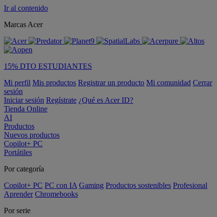
Ir al contenido
Marcas Acer
15% DTO ESTUDIANTES
Mi perfil
Mis productos
Registrar un producto
Mi comunidad
Cerrar
sesión
Iniciar sesión
Regístrate
¿Qué es Acer ID?
Tienda Online
AI
Productos
Nuevos productos
Copilot+ PC
Portátiles
Por categoría
Copilot+ PC
PC con IA
Gaming
Productos sostenibles
Profesional
Aprender
Chromebooks
Por serie