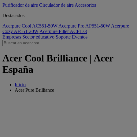
Purificador de aire
Circulador de aire
Accesorios
Destacados
Acerpure Cool AC551-50W
Acerpure Pro AP551-50W
Acerpure
Cozy AF551-20W
Acerpure Filter ACF173
Empresas
Sector educativo
Soporte
Eventos
Acer Cool Brilliance | Acer
España
Inicio
Acer Pure Brilliance