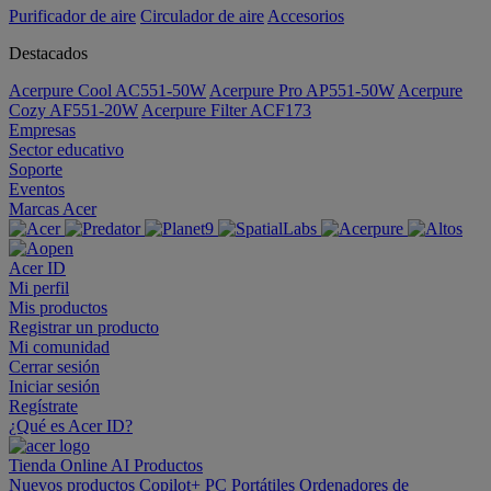
Purificador de aire
Circulador de aire
Accesorios
Destacados
Acerpure Cool AC551-50W
Acerpure Pro AP551-50W
Acerpure
Cozy AF551-20W
Acerpure Filter ACF173
Empresas
Sector educativo
Soporte
Eventos
Marcas Acer
Acer ID
Mi perfil
Mis productos
Registrar un producto
Mi comunidad
Cerrar sesión
Iniciar sesión
Regístrate
¿Qué es Acer ID?
Tienda Online
AI
Productos
Nuevos productos
Copilot+ PC
Portátiles
Ordenadores de