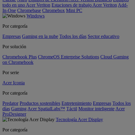
todo en uno Acer Veriton
Estaciones de trabajo Acer Veriton
Add-
In-One
Chromebase
Chromebox
Mini PC
Windows
Por categoría
Empresas
Gaming en la nube
Todos los días
Sector educativo
Por solución
Chromebook Plus
ChromeOS Enterprise Solutions
Cloud Gaming
on Chromebook
Por serie
Acer Iconia
Por categoría
Predator
Productos sostenibles
Entretenimiento
Empresas
Todos los
días
Gaming
Acer SpatialLabs™
Táctil
Monitor inteligente
Acer
ProDesigner
Tecnología Acer Display
Por categoría