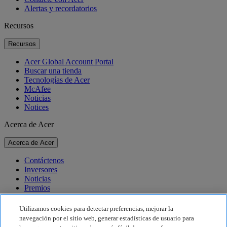
Alertas y recordatorios
Recursos
Recursos
Acer Global Account Portal
Buscar una tienda
Tecnologías de Acer
McAfee
Noticias
Notices
Acerca de Acer
Acerca de Acer
Contáctenos
Inversores
Noticias
Premios
Eventos
Utilizamos cookies para detectar preferencias, mejorar la
Sostenibilidad
navegación por el sitio web, generar estadísticas de usuario para