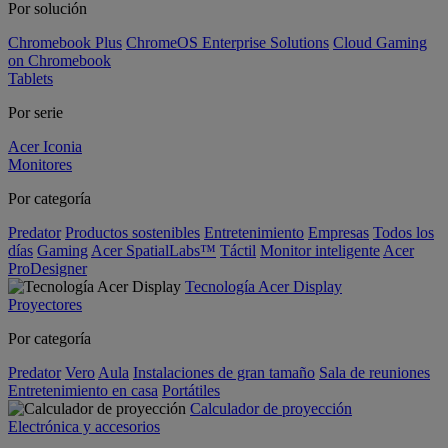
Por solución
Chromebook Plus
ChromeOS Enterprise Solutions
Cloud Gaming
on Chromebook
Tablets
Por serie
Acer Iconia
Monitores
Por categoría
Predator
Productos sostenibles
Entretenimiento
Empresas
Todos los
días
Gaming
Acer SpatialLabs™
Táctil
Monitor inteligente
Acer
ProDesigner
Tecnología Acer Display
Proyectores
Por categoría
Predator
Vero
Aula
Instalaciones de gran tamaño
Sala de reuniones
Entretenimiento en casa
Portátiles
Calculador de proyección
Electrónica y accesorios