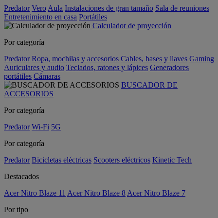
Predator
Vero
Aula
Instalaciones de gran tamaño
Sala de reuniones
Entretenimiento en casa
Portátiles
Calculador de proyección
Por categoría
Predator
Ropa, mochilas y accesorios
Cables, bases y llaves
Gaming
Auriculares y audio
Teclados, ratones y lápices
Generadores
portátiles
Cámaras
BUSCADOR DE
ACCESORIOS
Por categoría
Predator
Wi-Fi
5G
Por categoría
Predator
Bicicletas eléctricas
Scooters eléctricos
Kinetic Tech
Destacados
Acer Nitro Blaze 11
Acer Nitro Blaze 8
Acer Nitro Blaze 7
Por tipo