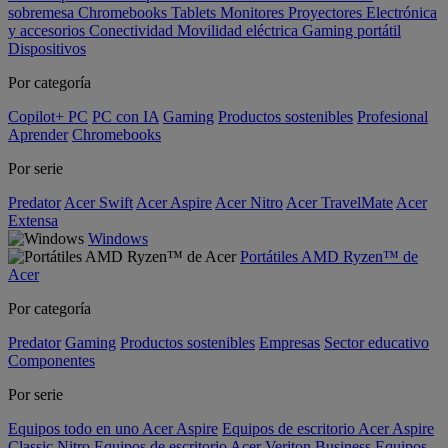
sobremesa
Chromebooks
Tablets
Monitores
Proyectores
Electrónica
y accesorios
Conectividad
Movilidad eléctrica
Gaming portátil
Dispositivos
Por categoría
Copilot+ PC
PC con IA
Gaming
Productos sostenibles
Profesional
Aprender
Chromebooks
Por serie
Predator
Acer Swift
Acer Aspire
Acer Nitro
Acer TravelMate
Acer
Extensa
Windows
Portátiles AMD Ryzen™ de
Acer
Por categoría
Predator
Gaming
Productos sostenibles
Empresas
Sector educativo
Componentes
Por serie
Equipos todo en uno Acer Aspire
Equipos de escritorio Acer Aspire
Classic
Nitro
Equipos de escritorio Acer Veriton Business
Equipos