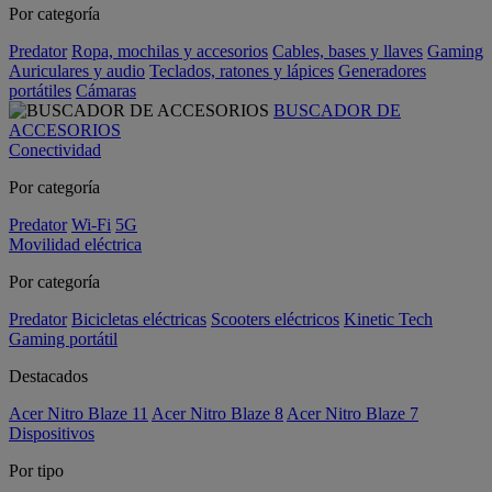
Por categoría
Predator
Ropa, mochilas y accesorios
Cables, bases y llaves
Gaming
Auriculares y audio
Teclados, ratones y lápices
Generadores
portátiles
Cámaras
BUSCADOR DE
ACCESORIOS
Conectividad
Por categoría
Predator
Wi-Fi
5G
Movilidad eléctrica
Por categoría
Predator
Bicicletas eléctricas
Scooters eléctricos
Kinetic Tech
Gaming portátil
Destacados
Acer Nitro Blaze 11
Acer Nitro Blaze 8
Acer Nitro Blaze 7
Dispositivos
Por tipo