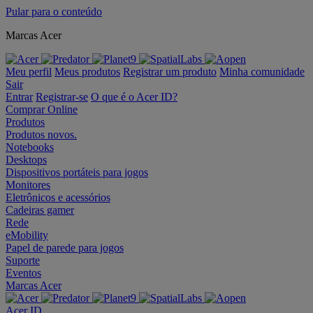
Pular para o conteúdo
Marcas Acer
Meu perfil
Meus produtos
Registrar um produto
Minha comunidade
Sair
Entrar
Registrar-se
O que é o Acer ID?
Comprar Online
Produtos
Produtos novos.
Notebooks
Desktops
Dispositivos portáteis para jogos
Monitores
Eletrônicos e acessórios
Cadeiras gamer
Rede
eMobility
Papel de parede para jogos
Suporte
Eventos
Marcas Acer
Acer ID