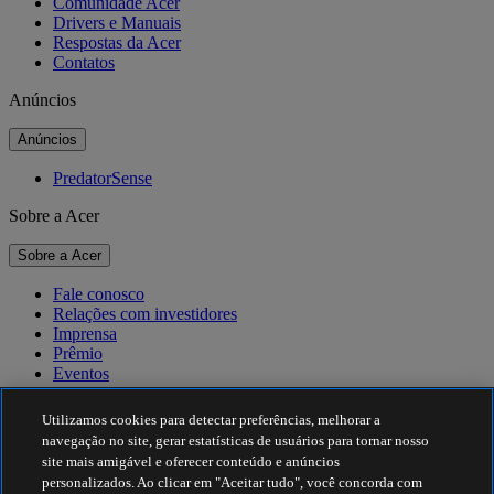
Comunidade Acer
Drivers e Manuais
Respostas da Acer
Contatos
Anúncios
Anúncios
PredatorSense
Sobre a Acer
Sobre a Acer
Fale conosco
Relações com investidores
Imprensa
Prêmio
Eventos
Sustentabilidade
Utilizamos cookies para detectar preferências, melhorar a
navegação no site, gerar estatísticas de usuários para tornar nosso
Sustentabilidade
site mais amigável e oferecer conteúdo e anúncios
personalizados. Ao clicar em "Aceitar tudo", você concorda com
Responsabilidade social corporativa