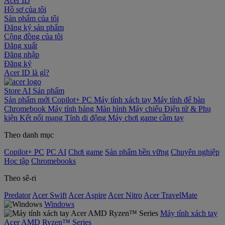
Acer ID
Hồ sơ của tôi
Sản phẩm của tôi
Đăng ký sản phẩm
Cộng đồng của tôi
Đăng xuất
Đăng nhập
Đăng ký
Acer ID là gì?
Store
AI
Sản phẩm
Sản phẩm mới
Copilot+ PC
Máy tính xách tay
Máy tính để bàn
Chromebook
Máy tính bảng
Màn hình
Máy chiếu
Điện tử & Phụ
kiện
Kết nối mạng
Tính di động
Máy chơi game cầm tay
Theo danh mục
Copilot+ PC
PC AI
Chơi game
Sản phẩm bền vững
Chuyên nghiệp
Học tập
Chromebooks
Theo sê-ri
Predator
Acer Swift
Acer Aspire
Acer Nitro
Acer TravelMate
Windows
Máy tính xách tay
Acer AMD Ryzen™ Series