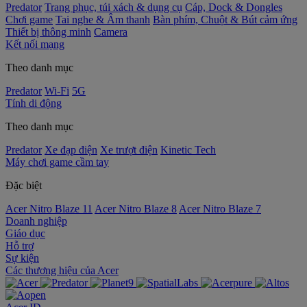
Predator
Trang phục, túi xách & dụng cụ
Cáp, Dock & Dongles
Chơi game
Tai nghe & Âm thanh
Bàn phím, Chuột & Bút cảm ứng
Thiết bị thông minh
Camera
Kết nối mạng
Theo danh mục
Predator
Wi-Fi
5G
Tính di động
Theo danh mục
Predator
Xe đạp điện
Xe trượt điện
Kinetic Tech
Máy chơi game cầm tay
Đặc biệt
Acer Nitro Blaze 11
Acer Nitro Blaze 8
Acer Nitro Blaze 7
Doanh nghiệp
Giáo dục
Hỗ trợ
Sự kiện
‌Các thương hiệu của Acer