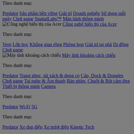
Theo danh mục
Predator
Sản phẩm bền vững
Giải trí
Doanh nghiệp
Sử dụng mỗi
ngày
Chơi game
SpatialLabs™
Màn hình thông minh
Công nghệ hiển thị của Acer
Theo danh mục
Vero
Lớp học
Không gian rộng
Phòng họp
Giải trí tại nhà
Di động
Chơi game
Máy tính khoảng cách chiếu
Theo danh mục
Predator
Trang phục, túi xách & dụng cụ
Cáp, Dock & Dongles
Chơi game
Tai nghe & Âm thanh
Bàn phím, Chuột & Bút cảm ứng
Thiết bị thông minh
Camera
Theo danh mục
Predator
Wi-Fi
5G
Theo danh mục
Predator
Xe đạp điện
Xe trượt điện
Kinetic Tech