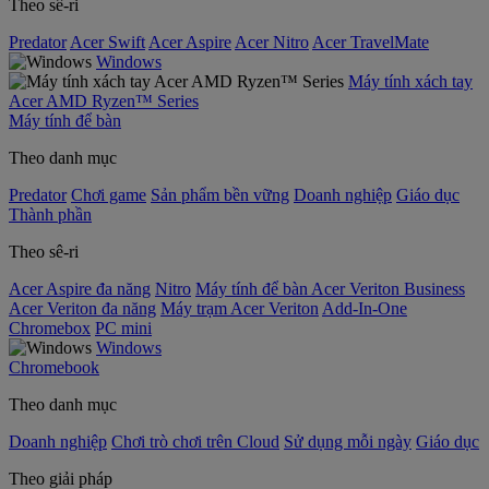
Theo sê-ri
Predator
Acer Swift
Acer Aspire
Acer Nitro
Acer TravelMate
Windows
Máy tính xách tay
Acer AMD Ryzen™ Series
Máy tính để bàn
Theo danh mục
Predator
Chơi game
Sản phẩm bền vững
Doanh nghiệp
Giáo dục
Thành phần
Theo sê-ri
Acer Aspire đa năng
Nitro
Máy tính để bàn Acer Veriton Business
Acer Veriton đa năng
Máy trạm Acer Veriton
Add-In-One
Chromebox
PC mini
Windows
Chromebook
Theo danh mục
Doanh nghiệp
Chơi trò chơi trên Cloud
Sử dụng mỗi ngày
Giáo dục
Theo giải pháp