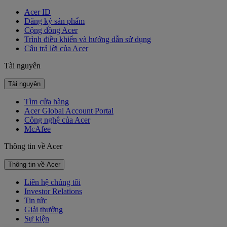
Acer ID
Đăng ký sản phẩm
Cộng đồng Acer
Trình điều khiển và hướng dẫn sử dụng
Câu trả lời của Acer
Tài nguyên
Tài nguyên
Tìm cửa hàng
Acer Global Account Portal
Công nghệ của Acer
McAfee
Thông tin về Acer
Thông tin về Acer
Liên hệ chúng tôi
Investor Relations
Tin tức
Giải thưởng
Sự kiện