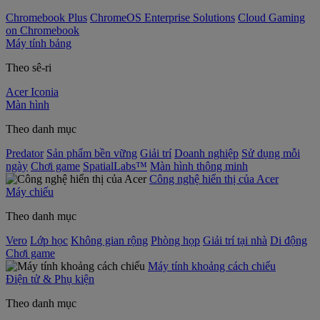
Chromebook Plus
ChromeOS Enterprise Solutions
Cloud Gaming
on Chromebook
Máy tính bảng
Theo sê-ri
Acer Iconia
Màn hình
Theo danh mục
Predator
Sản phẩm bền vững
Giải trí
Doanh nghiệp
Sử dụng mỗi
ngày
Chơi game
SpatialLabs™
Màn hình thông minh
Công nghệ hiển thị của Acer
Máy chiếu
Theo danh mục
Vero
Lớp học
Không gian rộng
Phòng họp
Giải trí tại nhà
Di động
Chơi game
Máy tính khoảng cách chiếu
Điện tử & Phụ kiện
Theo danh mục