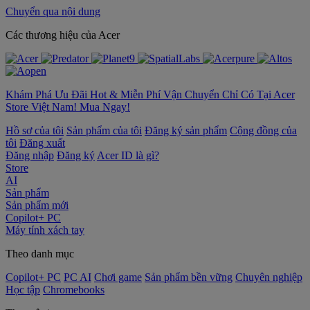
Chuyển qua nội dung
‌Các thương hiệu của Acer
Khám Phá Ưu Đãi Hot & Miễn Phí Vận Chuyển Chỉ Có Tại Acer
Store Việt Nam! Mua Ngay!
Hồ sơ của tôi
Sản phẩm của tôi
Đăng ký sản phẩm
Cộng đồng của
tôi
Đăng xuất
Đăng nhập
Đăng ký
Acer ID là gì?
Store
AI
Sản phẩm
Sản phẩm mới
Copilot+ PC
Máy tính xách tay
Theo danh mục
Copilot+ PC
PC AI
Chơi game
Sản phẩm bền vững
Chuyên nghiệp
Học tập
Chromebooks