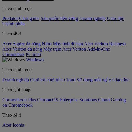
Theo danh mục
Predator
Chơi game
Sản phẩm bền vững
Doanh nghiệp
Giáo dục
Thành phần
Theo sê-ri
Acer Aspire đa năng
Nitro
Máy tính để bàn Acer Veriton Business
Acer Veriton đa năng
Máy trạm Acer Veriton
Add-In-One
Chromebox
PC mini
Windows
Theo danh mục
Doanh nghiệp
Chơi trò chơi trên Cloud
Sử dụng mỗi ngày
Giáo dục
Theo giải pháp
Chromebook Plus
ChromeOS Enterprise Solutions
Cloud Gaming
on Chromebook
Theo sê-ri
Acer Iconia