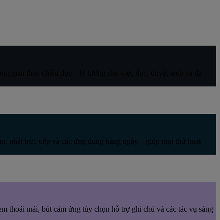
hông gian theo chiều dọc—lý tưởng cho việc đọc, duyệt web và đa
m, phát trực tiếp và các ứng dụng hàng ngày—giúp mọi thứ hoạt
m thoải mái, bút cảm ứng tùy chọn hỗ trợ ghi chú và các tác vụ sáng