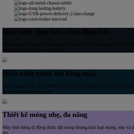
Màn hình rộng hơn, sống động hơn
Tận hưởng trải nghiệm xem rộng rãi hơn với độ phân giải 2.4K sắc n
nhiệm mà không cần cuộn nhiều.
Hiệu năng mượt mà hàng ngày
Được trang bị bộ xử lý MediaTek Helio với Android 16 và RAM tốc 
động trơn tru suốt cả ngày.
Thiết kế mỏng nhẹ, đa năng
Máy tính bảng di động được đặt trong khung kim loại mỏng, nhẹ và dễ
tạo.