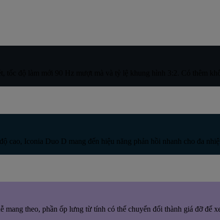
ét, tốc độ làm mới 90 Hz mượt mà và tỷ lệ khung hình 3:2. Có thêm k
độ cao, Iconia Duo D mang đến hiệu năng phản hồi nhanh cho đa nhiệ
 mang theo, phần ốp lưng từ tính có thể chuyển đổi thành giá đỡ để xe