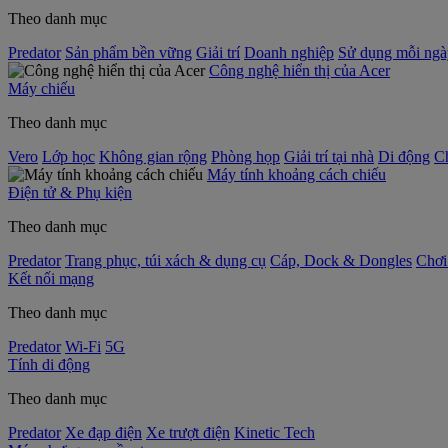
Theo danh mục
Predator
Sản phẩm bền vững
Giải trí
Doanh nghiệp
Sử dụng mỗi ngà
Công nghệ hiển thị của Acer
Máy chiếu
Theo danh mục
Vero
Lớp học
Không gian rộng
Phòng họp
Giải trí tại nhà
Di động
C
Máy tính khoảng cách chiếu
Điện tử & Phụ kiện
Theo danh mục
Predator
Trang phục, túi xách & dụng cụ
Cáp, Dock & Dongles
Chơi
Kết nối mạng
Theo danh mục
Predator
Wi-Fi
5G
Tính di động
Theo danh mục
Predator
Xe đạp điện
Xe trượt điện
Kinetic Tech