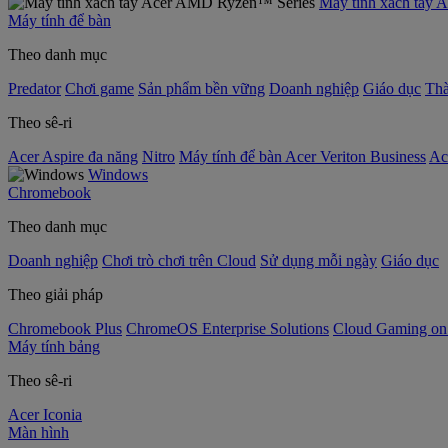
Máy tính xách tay
Máy tính để bàn
Theo danh mục
Predator
Chơi game
Sản phẩm bền vững
Doanh nghiệp
Giáo dục
Thà
Theo sê-ri
Acer Aspire đa năng
Nitro
Máy tính để bàn Acer Veriton Business
Ac
Windows
Chromebook
Theo danh mục
Doanh nghiệp
Chơi trò chơi trên Cloud
Sử dụng mỗi ngày
Giáo dục
Theo giải pháp
Chromebook Plus
ChromeOS Enterprise Solutions
Cloud Gaming o
Máy tính bảng
Theo sê-ri
Acer Iconia
Màn hình