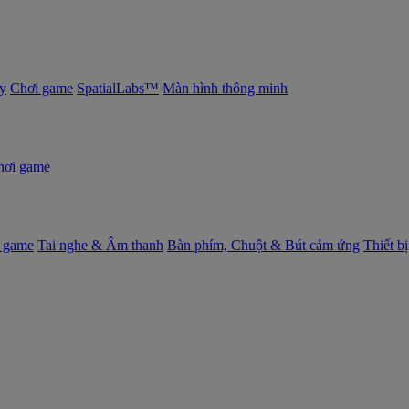
y
Chơi game
SpatialLabs™
Màn hình thông minh
hơi game
 game
Tai nghe & Âm thanh
Bàn phím, Chuột & Bút cảm ứng
Thiết b