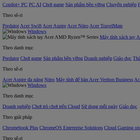
Copilot+ PC
PC AI
Chơi game
Sản phẩm bền vững
Chuyên nghiệp
Theo sê-ri
Predator
Acer Swift
Acer Aspire
Acer Nitro
Acer TravelMate
Windows
Máy tính xách tay
Theo danh mục
Predator
Chơi game
Sản phẩm bền vững
Doanh nghiệp
Giáo dục
Thà
Theo sê-ri
Acer Aspire đa năng
Nitro
Máy tính để bàn Acer Veriton Business
Ac
Windows
Theo danh mục
Doanh nghiệp
Chơi trò chơi trên Cloud
Sử dụng mỗi ngày
Giáo dục
Theo giải pháp
Chromebook Plus
ChromeOS Enterprise Solutions
Cloud Gaming o
Theo sê-ri