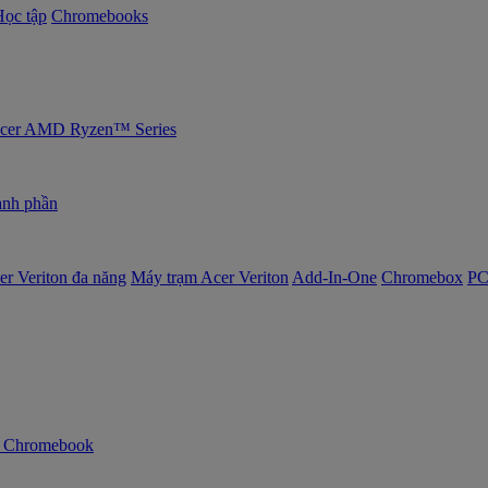
Học tập
Chromebooks
 Acer AMD Ryzen™ Series
nh phần
er Veriton đa năng
Máy trạm Acer Veriton
Add-In-One
Chromebox
PC
n Chromebook