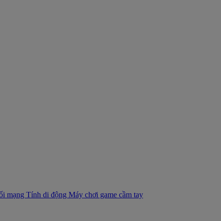
nối mạng
Tính di động
Máy chơi game cầm tay