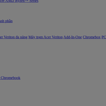
 Acer AMD Ryzen™ Series
nh phần
er Veriton đa năng
Máy trạm Acer Veriton
Add-In-One
Chromebox
PC
n Chromebook