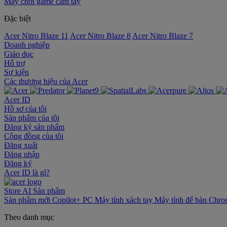
Máy chơi game cầm tay
Đặc biệt
Acer Nitro Blaze 11
Acer Nitro Blaze 8
Acer Nitro Blaze 7
Doanh nghiệp
Giáo dục
Hỗ trợ
Sự kiện
‌Các thương hiệu của Acer
Acer ID
Hồ sơ của tôi
Sản phẩm của tôi
Đăng ký sản phẩm
Cộng đồng của tôi
Đăng xuất
Đăng nhập
Đăng ký
Acer ID là gì?
Store
AI
Sản phẩm
Sản phẩm mới
Copilot+ PC
Máy tính xách tay
Máy tính để bàn
Chro
Theo danh mục