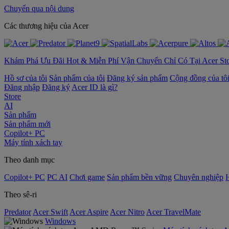
Chuyển qua nội dung
‌Các thương hiệu của Acer
Khám Phá Ưu Đãi Hot & Miễn Phí Vận Chuyển Chỉ Có Tại Acer St
Hồ sơ của tôi
Sản phẩm của tôi
Đăng ký sản phẩm
Cộng đồng của tô
Đăng nhập
Đăng ký
Acer ID là gì?
Store
AI
Sản phẩm
Sản phẩm mới
Copilot+ PC
Máy tính xách tay
Theo danh mục
Copilot+ PC
PC AI
Chơi game
Sản phẩm bền vững
Chuyên nghiệp
Theo sê-ri
Predator
Acer Swift
Acer Aspire
Acer Nitro
Acer TravelMate
Windows