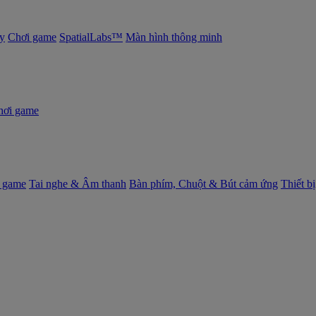
y
Chơi game
SpatialLabs™
Màn hình thông minh
hơi game
 game
Tai nghe & Âm thanh
Bàn phím, Chuột & Bút cảm ứng
Thiết b