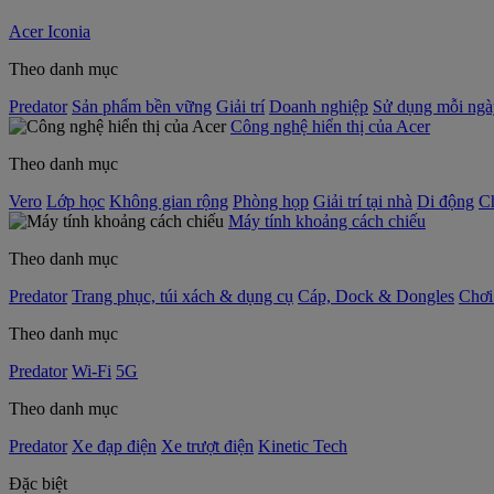
Acer Iconia
Theo danh mục
Predator
Sản phẩm bền vững
Giải trí
Doanh nghiệp
Sử dụng mỗi ngà
Công nghệ hiển thị của Acer
Theo danh mục
Vero
Lớp học
Không gian rộng
Phòng họp
Giải trí tại nhà
Di động
C
Máy tính khoảng cách chiếu
Theo danh mục
Predator
Trang phục, túi xách & dụng cụ
Cáp, Dock & Dongles
Chơi
Theo danh mục
Predator
Wi-Fi
5G
Theo danh mục
Predator
Xe đạp điện
Xe trượt điện
Kinetic Tech
Đặc biệt