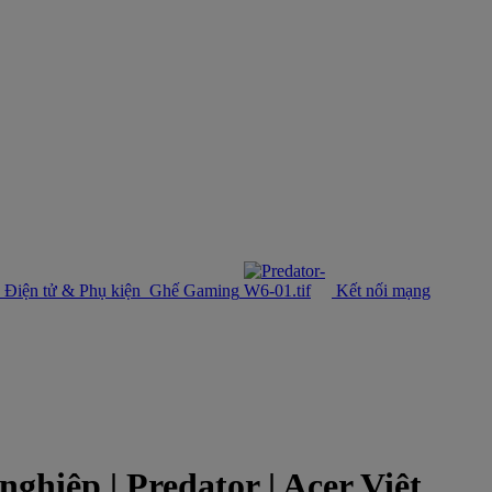
Điện tử & Phụ kiện
Ghế Gaming
Kết nối mạng
iệp | Predator | Acer Việt