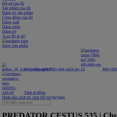
Hồ sơ của tôi
Sản phẩm của tôi
Đăng ký sản phẩm
Cộng đồng của tôi
Đăng xuất
Đăng nhập
Đăng ký
Acer ID là gì?
Store
Sản phẩm
Sản phẩm mới
Máy tính xách tay
Máy tính
Tính di động
Hình nền chơi trò chơi
Hỗ trợ
Sự kiện
PREDATOR CESTUS 535 | Chuột c