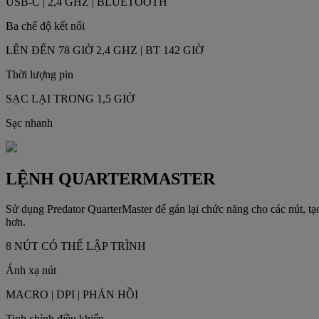
USB-C | 2,4 GHZ | BLUETOOTH
Ba chế độ kết nối
LÊN ĐẾN 78 GIỜ 2,4 GHZ | BT 142 GIỜ
Thời lượng pin
SẠC LẠI TRONG 1,5 GIỜ
Sạc nhanh
LỆNH QUARTERMASTER
Sử dụng Predator QuarterMaster để gán lại chức năng cho các nút, t
hơn.
8 NÚT CÓ THỂ LẬP TRÌNH
Ánh xạ nút
MACRO | DPI | PHẢN HỒI
Tinh chỉnh điều khiển