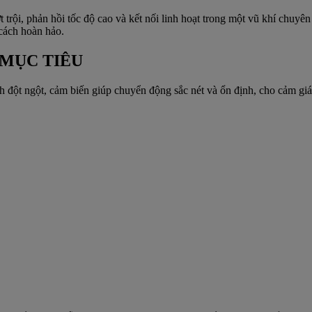
trội, phản hồi tốc độ cao và kết nối linh hoạt trong một vũ khí chuyê
 cách hoàn hảo.
 MỤC TIÊU
ỉnh đột ngột, cảm biến giúp chuyển động sắc nét và ổn định, cho cảm g