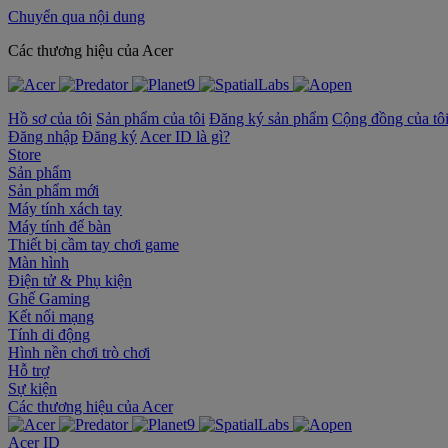
Chuyển qua nội dung
‌Các thương hiệu của Acer
Hồ sơ của tôi
Sản phẩm của tôi
Đăng ký sản phẩm
Cộng đồng của tô
Đăng nhập
Đăng ký
Acer ID là gì?
Store
Sản phẩm
Sản phẩm mới
Máy tính xách tay
Máy tính để bàn
Thiết bị cầm tay chơi game
Màn hình
Điện tử & Phụ kiện
Ghế Gaming
Kết nối mạng
Tính di động
Hình nền chơi trò chơi
Hỗ trợ
Sự kiện
‌Các thương hiệu của Acer
Acer ID