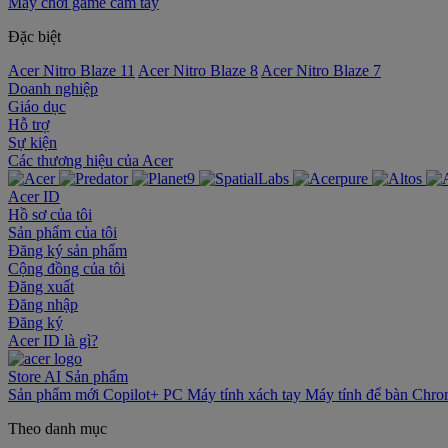
Máy chơi game cầm tay
Đặc biệt
Acer Nitro Blaze 11
Acer Nitro Blaze 8
Acer Nitro Blaze 7
Doanh nghiệp
Giáo dục
Hỗ trợ
Sự kiện
‌Các thương hiệu của Acer
Acer ID
Hồ sơ của tôi
Sản phẩm của tôi
Đăng ký sản phẩm
Cộng đồng của tôi
Đăng xuất
Đăng nhập
Đăng ký
Acer ID là gì?
Store
AI
Sản phẩm
Sản phẩm mới
Copilot+ PC
Máy tính xách tay
Máy tính để bàn
Chro
Theo danh mục