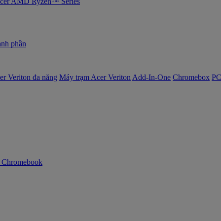
 Acer AMD Ryzen™ Series
nh phần
er Veriton đa năng
Máy trạm Acer Veriton
Add-In-One
Chromebox
PC
n Chromebook