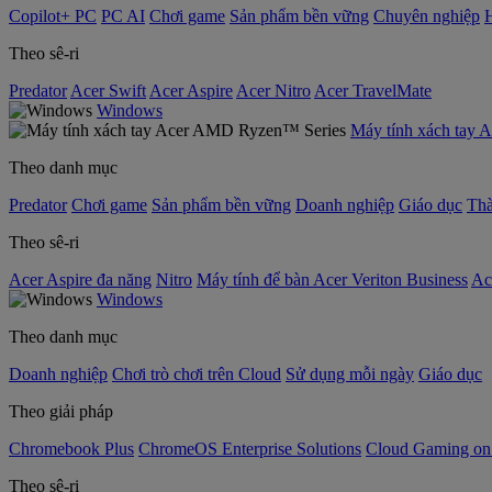
Copilot+ PC
PC AI
Chơi game
Sản phẩm bền vững
Chuyên nghiệp
Theo sê-ri
Predator
Acer Swift
Acer Aspire
Acer Nitro
Acer TravelMate
Windows
Máy tính xách tay
Theo danh mục
Predator
Chơi game
Sản phẩm bền vững
Doanh nghiệp
Giáo dục
Thà
Theo sê-ri
Acer Aspire đa năng
Nitro
Máy tính để bàn Acer Veriton Business
Ac
Windows
Theo danh mục
Doanh nghiệp
Chơi trò chơi trên Cloud
Sử dụng mỗi ngày
Giáo dục
Theo giải pháp
Chromebook Plus
ChromeOS Enterprise Solutions
Cloud Gaming o
Theo sê-ri