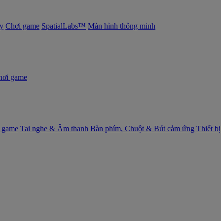
y
Chơi game
SpatialLabs™
Màn hình thông minh
hơi game
 game
Tai nghe & Âm thanh
Bàn phím, Chuột & Bút cảm ứng
Thiết b