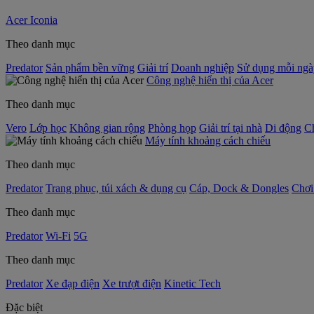
Acer Iconia
Theo danh mục
Predator
Sản phẩm bền vững
Giải trí
Doanh nghiệp
Sử dụng mỗi ngà
Công nghệ hiển thị của Acer
Theo danh mục
Vero
Lớp học
Không gian rộng
Phòng họp
Giải trí tại nhà
Di động
C
Máy tính khoảng cách chiếu
Theo danh mục
Predator
Trang phục, túi xách & dụng cụ
Cáp, Dock & Dongles
Chơi
Theo danh mục
Predator
Wi-Fi
5G
Theo danh mục
Predator
Xe đạp điện
Xe trượt điện
Kinetic Tech
Đặc biệt