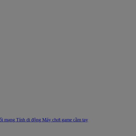
nối mạng
Tính di động
Máy chơi game cầm tay