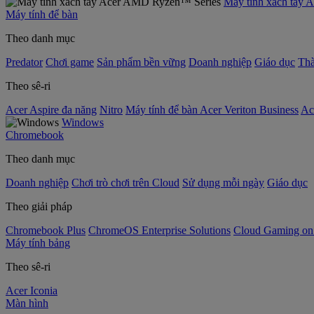
Máy tính xách tay
Máy tính để bàn
Theo danh mục
Predator
Chơi game
Sản phẩm bền vững
Doanh nghiệp
Giáo dục
Thà
Theo sê-ri
Acer Aspire đa năng
Nitro
Máy tính để bàn Acer Veriton Business
Ac
Windows
Chromebook
Theo danh mục
Doanh nghiệp
Chơi trò chơi trên Cloud
Sử dụng mỗi ngày
Giáo dục
Theo giải pháp
Chromebook Plus
ChromeOS Enterprise Solutions
Cloud Gaming o
Máy tính bảng
Theo sê-ri
Acer Iconia
Màn hình