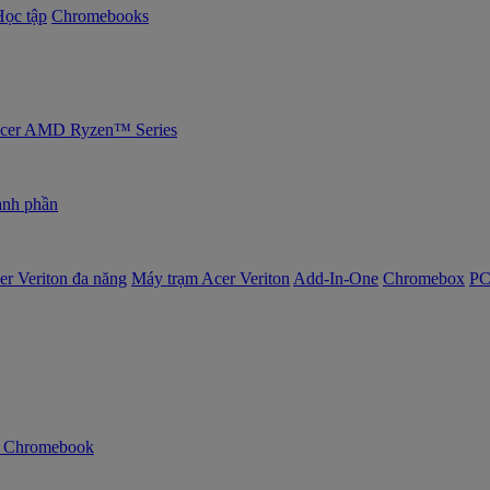
Học tập
Chromebooks
 Acer AMD Ryzen™ Series
nh phần
er Veriton đa năng
Máy trạm Acer Veriton
Add-In-One
Chromebox
PC
n Chromebook