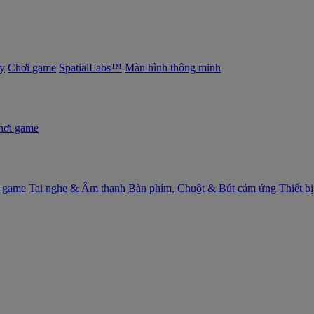
y
Chơi game
SpatialLabs™
Màn hình thông minh
hơi game
 game
Tai nghe & Âm thanh
Bàn phím, Chuột & Bút cảm ứng
Thiết b