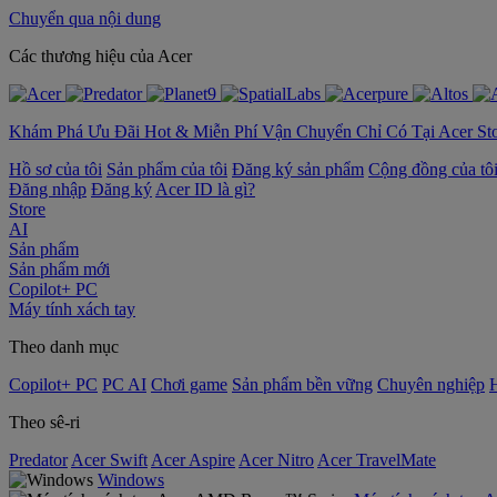
Chuyển qua nội dung
‌Các thương hiệu của Acer
Khám Phá Ưu Đãi Hot & Miễn Phí Vận Chuyển Chỉ Có Tại Acer St
Hồ sơ của tôi
Sản phẩm của tôi
Đăng ký sản phẩm
Cộng đồng của tô
Đăng nhập
Đăng ký
Acer ID là gì?
Store
AI
Sản phẩm
Sản phẩm mới
Copilot+ PC
Máy tính xách tay
Theo danh mục
Copilot+ PC
PC AI
Chơi game
Sản phẩm bền vững
Chuyên nghiệp
Theo sê-ri
Predator
Acer Swift
Acer Aspire
Acer Nitro
Acer TravelMate
Windows