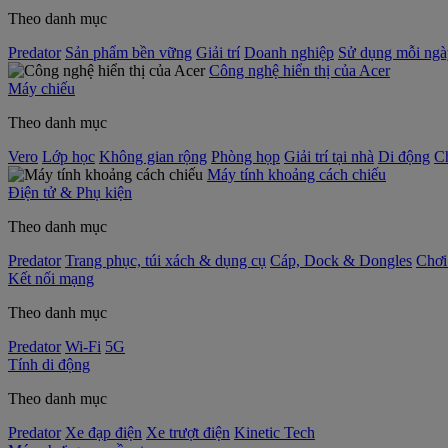
Theo danh mục
Predator
Sản phẩm bền vững
Giải trí
Doanh nghiệp
Sử dụng mỗi ngà
Công nghệ hiển thị của Acer
Máy chiếu
Theo danh mục
Vero
Lớp học
Không gian rộng
Phòng họp
Giải trí tại nhà
Di động
C
Máy tính khoảng cách chiếu
Điện tử & Phụ kiện
Theo danh mục
Predator
Trang phục, túi xách & dụng cụ
Cáp, Dock & Dongles
Chơi
Kết nối mạng
Theo danh mục
Predator
Wi-Fi
5G
Tính di động
Theo danh mục
Predator
Xe đạp điện
Xe trượt điện
Kinetic Tech