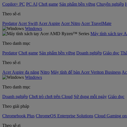
Copilot+ PC
PC AI
Chơi game
Sản phẩm bền vững
Chuyên nghiệp
Theo sê-ri
Predator
Acer Swift
Acer Aspire
Acer Nitro
Acer TravelMate
Windows
Máy tính xách tay
Theo danh mục
Predator
Chơi game
Sản phẩm bền vững
Doanh nghiệp
Giáo dục
Thà
Theo sê-ri
Acer Aspire đa năng
Nitro
Máy tính để bàn Acer Veriton Business
Ac
Windows
Theo danh mục
Doanh nghiệp
Chơi trò chơi trên Cloud
Sử dụng mỗi ngày
Giáo dục
Theo giải pháp
Chromebook Plus
ChromeOS Enterprise Solutions
Cloud Gaming o
Theo sê-ri