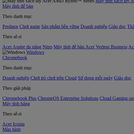
Máy tính xách tay
Máy tính để bàn
Theo danh mục
Predator
Chơi game
Sản phẩm bền vững
Doanh nghiệp
Giáo dục
Thà
Theo sê-ri
Acer Aspire đa năng
Nitro
Máy tính để bàn Acer Veriton Business
Ac
Windows
Chromebook
Theo danh mục
Doanh nghiệp
Chơi trò chơi trên Cloud
Sử dụng mỗi ngày
Giáo dục
Theo giải pháp
Chromebook Plus
ChromeOS Enterprise Solutions
Cloud Gaming o
Máy tính bảng
Theo sê-ri
Acer Iconia
Màn hình