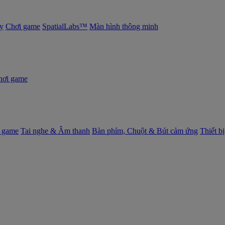
y
Chơi game
SpatialLabs™
Màn hình thông minh
hơi game
 game
Tai nghe & Âm thanh
Bàn phím, Chuột & Bút cảm ứng
Thiết b