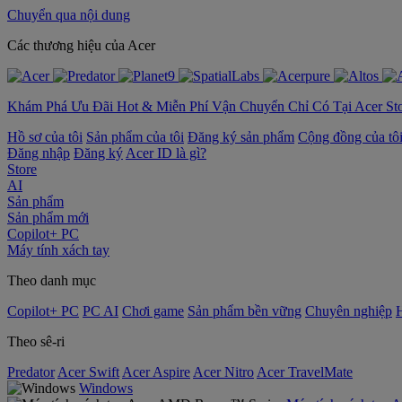
Chuyển qua nội dung
‌Các thương hiệu của Acer
Khám Phá Ưu Đãi Hot & Miễn Phí Vận Chuyển Chỉ Có Tại Acer St
Hồ sơ của tôi
Sản phẩm của tôi
Đăng ký sản phẩm
Cộng đồng của tô
Đăng nhập
Đăng ký
Acer ID là gì?
Store
AI
Sản phẩm
Sản phẩm mới
Copilot+ PC
Máy tính xách tay
Theo danh mục
Copilot+ PC
PC AI
Chơi game
Sản phẩm bền vững
Chuyên nghiệp
Theo sê-ri
Predator
Acer Swift
Acer Aspire
Acer Nitro
Acer TravelMate
Windows