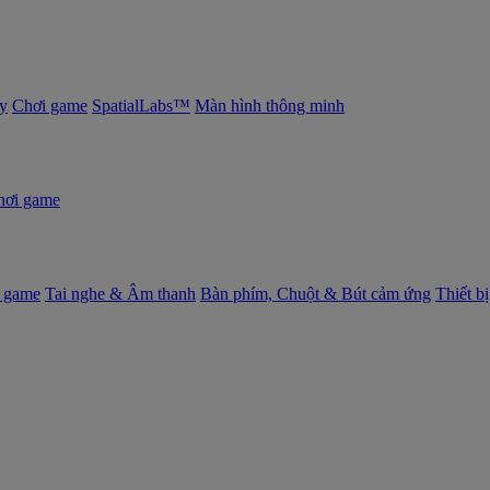
y
Chơi game
SpatialLabs™
Màn hình thông minh
hơi game
 game
Tai nghe & Âm thanh
Bàn phím, Chuột & Bút cảm ứng
Thiết b