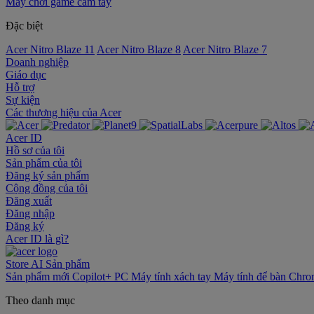
Máy chơi game cầm tay
Đặc biệt
Acer Nitro Blaze 11
Acer Nitro Blaze 8
Acer Nitro Blaze 7
Doanh nghiệp
Giáo dục
Hỗ trợ
Sự kiện
‌Các thương hiệu của Acer
Acer ID
Hồ sơ của tôi
Sản phẩm của tôi
Đăng ký sản phẩm
Cộng đồng của tôi
Đăng xuất
Đăng nhập
Đăng ký
Acer ID là gì?
Store
AI
Sản phẩm
Sản phẩm mới
Copilot+ PC
Máy tính xách tay
Máy tính để bàn
Chro
Theo danh mục