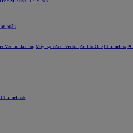
 Acer AMD Ryzen™ Series
nh phần
er Veriton đa năng
Máy trạm Acer Veriton
Add-In-One
Chromebox
PC
n Chromebook