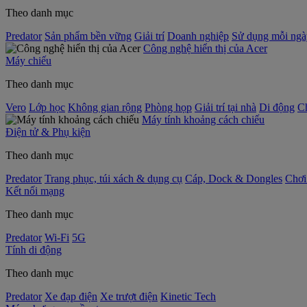
Theo danh mục
Predator
Sản phẩm bền vững
Giải trí
Doanh nghiệp
Sử dụng mỗi ngà
Công nghệ hiển thị của Acer
Máy chiếu
Theo danh mục
Vero
Lớp học
Không gian rộng
Phòng họp
Giải trí tại nhà
Di động
C
Máy tính khoảng cách chiếu
Điện tử & Phụ kiện
Theo danh mục
Predator
Trang phục, túi xách & dụng cụ
Cáp, Dock & Dongles
Chơi
Kết nối mạng
Theo danh mục
Predator
Wi-Fi
5G
Tính di động
Theo danh mục
Predator
Xe đạp điện
Xe trượt điện
Kinetic Tech