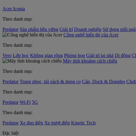
Acer Iconia
Theo danh mục
Predator
Sản phẩm bền vững
Giải trí
Doanh nghiệp
Sử dụng mỗi ngà
Công nghệ hiển thị của Acer
Theo danh mục
Vero
Lớp học
Không gian rộng
Phòng họp
Giải trí tại nhà
Di động
C
Máy tính khoảng cách chiếu
Theo danh mục
Predator
Trang phục, túi xách & dụng cụ
Cáp, Dock & Dongles
Chơi
Theo danh mục
Predator
Wi-Fi
5G
Theo danh mục
Predator
Xe đạp điện
Xe trượt điện
Kinetic Tech
Đặc biệt