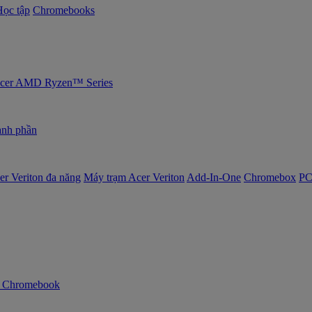
Học tập
Chromebooks
 Acer AMD Ryzen™ Series
nh phần
er Veriton đa năng
Máy trạm Acer Veriton
Add-In-One
Chromebox
PC
n Chromebook