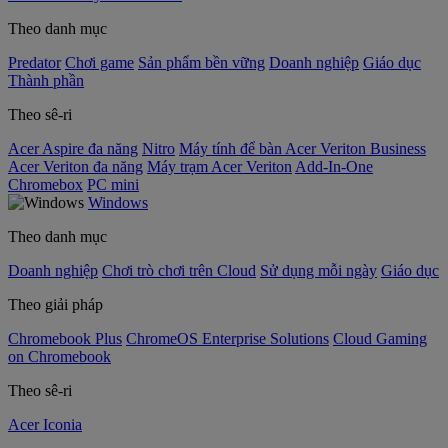
Theo danh mục
Predator
Chơi game
Sản phẩm bền vững
Doanh nghiệp
Giáo dục
Thành phần
Theo sê-ri
Acer Aspire đa năng
Nitro
Máy tính để bàn Acer Veriton Business
Acer Veriton đa năng
Máy trạm Acer Veriton
Add-In-One
Chromebox
PC mini
Windows
Theo danh mục
Doanh nghiệp
Chơi trò chơi trên Cloud
Sử dụng mỗi ngày
Giáo dục
Theo giải pháp
Chromebook Plus
ChromeOS Enterprise Solutions
Cloud Gaming
on Chromebook
Theo sê-ri
Acer Iconia