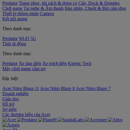
Predator
Trang phục, túi xách & dụng cụ
Cáp, Dock & Dongles
Chơi game
Tai nghe & Âm thanh
Bàn phím, Chuột & Bút cảm ứng
Thiết bị thông minh
Camera
Kết nối mạng
Theo danh mục
Predator
Wi-Fi
5G
Tính di động
Theo danh mục
Predator
Xe đạp điện
Xe trượt điện
Kinetic Tech
Máy chơi game cầm tay
Đặc biệt
Acer Nitro Blaze 11
Acer Nitro Blaze 8
Acer Nitro Blaze 7
Doanh nghiệp
Giáo dục
Hỗ trợ
Sự kiện
‌Các thương hiệu của Acer