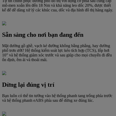
Tự tin chinh phục đường phố đô thị với động cơ phía sau cung cấp
mô-men xoắn lên đến 18 Nm và khả năng leo dốc 20%, được thiết
kế để dễ dàng xử lý các khúc cua, dốc và địa hình đô thị hàng ngày.
Sẵn sàng cho nơi bạn đang đến
Mặt đường gồ ghề, vạch kẻ đường không bằng phẳng, hay đường
phố trơn ướt? Hệ thống kiểm soát lực kéo tích hợp (TCS), lốp hơi
10” và hệ thống giảm xóc trước và sau giúp cho mọi chuyến đi đều
ổn định, êm ái và thoải mái.
Dừng lại đúng vị trí
Bạn luôn có thể tin tưởng vào hệ thống phanh tang trống phía trước
và hệ thống phanh eABS phía sau để dừng xe đúng lúc.