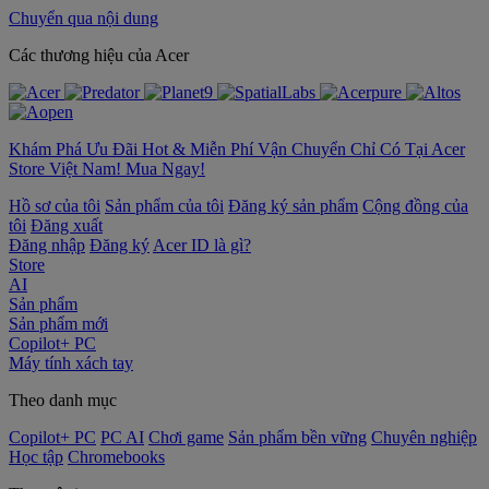
Chuyển qua nội dung
‌Các thương hiệu của Acer
Khám Phá Ưu Đãi Hot & Miễn Phí Vận Chuyển Chỉ Có Tại Acer
Store Việt Nam! Mua Ngay!
Hồ sơ của tôi
Sản phẩm của tôi
Đăng ký sản phẩm
Cộng đồng của
tôi
Đăng xuất
Đăng nhập
Đăng ký
Acer ID là gì?
Store
AI
Sản phẩm
Sản phẩm mới
Copilot+ PC
Máy tính xách tay
Theo danh mục
Copilot+ PC
PC AI
Chơi game
Sản phẩm bền vững
Chuyên nghiệp
Học tập
Chromebooks