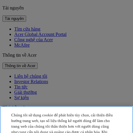
Tài nguyên
Tài nguyên
Tìm cửa hàng
Acer Global Account Portal
Công nghệ của Acer
McAfee
Thông tin về Acer
Thông tin về Acer
Liên hệ chúng tôi
Investor Relations
Tin tức
Giải thưởng
Sự kiện
Tính bền vững
Chúng tôi sử dụng cookie để phát hiện tùy chọn, cải thiện điều
Tính bền vững
hướng trang web, tạo số liệu thống kê người dùng để làm cho
trang web của chúng tôi thân thiện hơn với người dùng cũng
Trách nhiệm xã hội của doanh nghiệp
như cung cấp nội dung và quảng cáo được cá nhân hóa. Khi