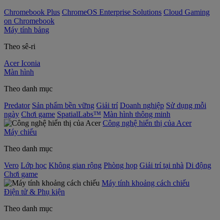
Chromebook Plus
ChromeOS Enterprise Solutions
Cloud Gaming
on Chromebook
Máy tính bảng
Theo sê-ri
Acer Iconia
Màn hình
Theo danh mục
Predator
Sản phẩm bền vững
Giải trí
Doanh nghiệp
Sử dụng mỗi
ngày
Chơi game
SpatialLabs™
Màn hình thông minh
Công nghệ hiển thị của Acer
Máy chiếu
Theo danh mục
Vero
Lớp học
Không gian rộng
Phòng họp
Giải trí tại nhà
Di động
Chơi game
Máy tính khoảng cách chiếu
Điện tử & Phụ kiện
Theo danh mục