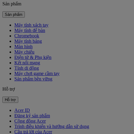
Sản phẩm
Sản phẩm
Máy tính xách tay
Máy tính để bàn
Chromebook
Máy tính bảng
Màn hình
Máy chiếu
Điện tử & Phụ kiện
Kết nối mạng
Tính di động
Máy chơi game cầm tay
Sản phẩm bền vững
Hỗ trợ
Hỗ trợ
Acer ID
Đăng ký sản phẩm
Cộng đồng Acer
Trình điều khiển và hướng dẫn sử dụng
Câu trả lời của Acer