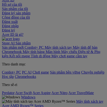
Acer ID
Hồ sơ của tôi
Sản phẩm của tôi
Đăng ký sản phẩm
Cộng đồng của tôi
Đăng xuất
Đăng nhập
Đăng ký
Acer ID là gì?
Store
AI
Sản phẩm
Sản phẩm mới
Copilot+ PC
Máy tính xách tay
Máy tính để bàn
Chromebook
Máy tính bảng
Màn hình
Máy chiếu
Điện tử & Phụ
kiện
Kết nối mạng
Tính di động
Máy chơi game cầm tay
Theo danh mục
Copilot+ PC
PC AI
Chơi game
Sản phẩm bền vững
Chuyên nghiệp
Học tập
Chromebooks
Theo sê-ri
Predator
Acer Swift
Acer Aspire
Acer Nitro
Acer TravelMate
Windows
Máy tính xách tay
Acer AMD Ryzen™ Series