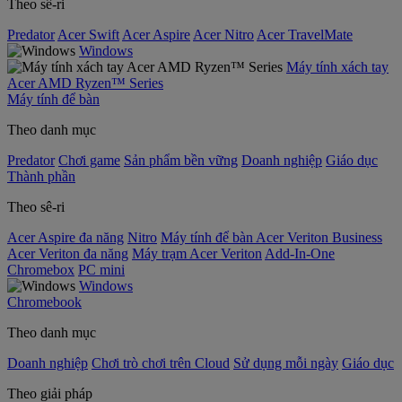
Theo sê-ri
Predator
Acer Swift
Acer Aspire
Acer Nitro
Acer TravelMate
Windows
Máy tính xách tay
Acer AMD Ryzen™ Series
Máy tính để bàn
Theo danh mục
Predator
Chơi game
Sản phẩm bền vững
Doanh nghiệp
Giáo dục
Thành phần
Theo sê-ri
Acer Aspire đa năng
Nitro
Máy tính để bàn Acer Veriton Business
Acer Veriton đa năng
Máy trạm Acer Veriton
Add-In-One
Chromebox
PC mini
Windows
Chromebook
Theo danh mục
Doanh nghiệp
Chơi trò chơi trên Cloud
Sử dụng mỗi ngày
Giáo dục
Theo giải pháp