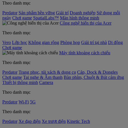
Theo danh mục
Predator
Sản phẩm bền vững
Giải trí
Doanh nghiệp
Sử dụng mỗi
ngày
Chơi game
SpatialLabs™
Màn hình thông minh
Công nghệ hiển thị của Acer
Theo danh mục
Vero
Lớp học
Không gian rộng
Phòng họp
Giải trí tại nhà
Di động
Chơi game
Máy tính khoảng cách chiếu
Theo danh mục
Predator
Trang phục, túi xách & dụng cụ
Cáp, Dock & Dongles
Chơi game
Tai nghe & Âm thanh
Bàn phím, Chuột & Bút cảm ứng
Thiết bị thông minh
Camera
Theo danh mục
Predator
Wi-Fi
5G
Theo danh mục
Predator
Xe đạp điện
Xe trượt điện
Kinetic Tech