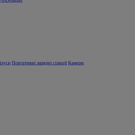
ProDesigner
ілуси
Портативні зарядні станції
Камери