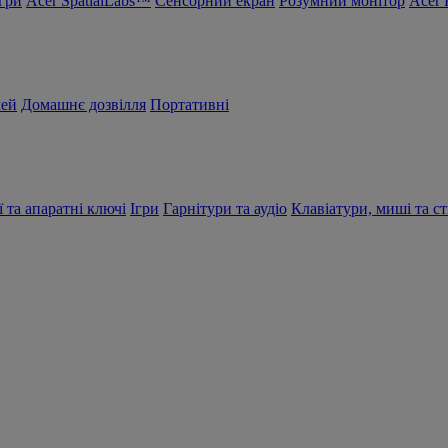
Ігри
Acer SpatialLabs™
Сенсорний екран
Розумний монітор
Acer 
чей
Домашнє дозвілля
Портативні
ї та апаратні ключі
Ігри
Гарнітури та аудіо
Клавіатури, миші та ст