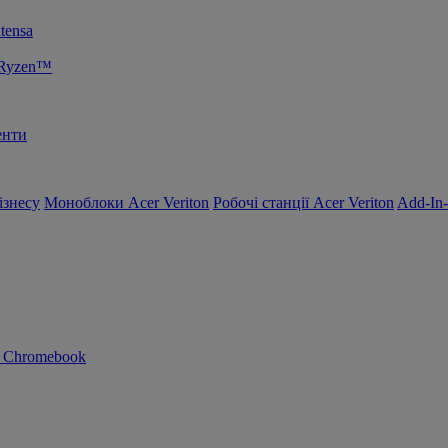
tensa
 Ryzen™
енти
ізнесу
Моноблоки Acer Veriton
Робочі станції Acer Veriton
Add-In
n Chromebook