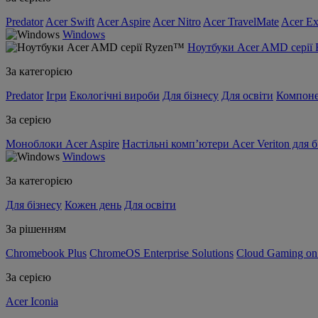
Predator
Acer Swift
Acer Aspire
Acer Nitro
Acer TravelMate
Acer Ex
Windows
Ноутбуки Acer AMD серії
За категорією
Predator
Ігри
Екологічні вироби
Для бізнесу
Для освіти
Компон
За серією
Моноблоки Acer Aspire
Настільні комп’ютери Acer Veriton для б
Windows
За категорією
Для бізнесу
Кожен день
Для освіти
За рішенням
Chromebook Plus
ChromeOS Enterprise Solutions
Cloud Gaming o
За серією
Acer Iconia