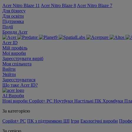
Acer Nitro Blaze 11
Acer Nitro Blaze 8
Acer Nitro Blaze 7
Для бізнесу
Для освіти
Підтримка
Події
Бренди Acer
Acer ID
Мій профіль
Мої вироби
Зареєструвати виріб
Моя спільнота
Вийти
Увійти
Зареєструватися
Що таке Acer ID?
AI
Вироби
Нові вироби
Copilot+ PC
Ноутбуки
Настільні ПК
Хромбуки
Пл
За категорією
Copilot+ PC
ПК з підтримкою ШІ
Ігри
Екологічні вироби
Профе
За серією