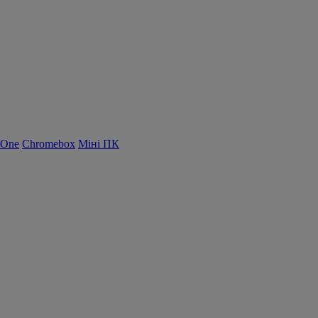
-One
Chromebox
Міні ПК