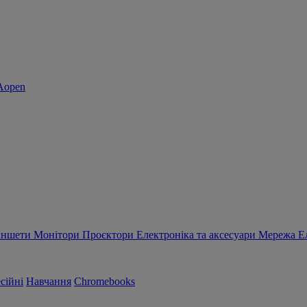
аншети
Монітори
Проєктори
Електроніка та аксесуари
Мережа
Е
сійні
Навчання
Chromebooks