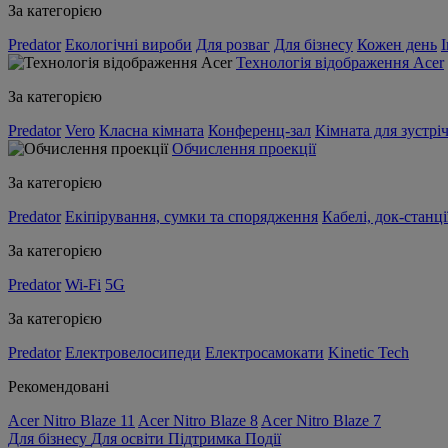
За категорією
Predator
Екологічні вироби
Для розваг
Для бізнесу
Кожен день
Технологія відображення Acer
За категорією
Predator
Vero
Класна кімната
Конференц-зал
Кімната для зустрі
Обчислення проекції
За категорією
Predator
Екіпірування, сумки та спорядження
Кабелі, док-станці
За категорією
Predator
Wi-Fi
5G
За категорією
Predator
Електровелосипеди
Електросамокати
Kinetic Tech
Рекомендовані
Acer Nitro Blaze 11
Acer Nitro Blaze 8
Acer Nitro Blaze 7
Для бізнесу
Для освіти
Підтримка
Події