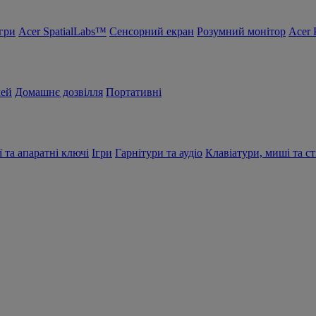
Ігри
Acer SpatialLabs™
Сенсорний екран
Розумний монітор
Acer 
чей
Домашнє дозвілля
Портативні
ї та апаратні ключі
Ігри
Гарнітури та аудіо
Клавіатури, миші та ст