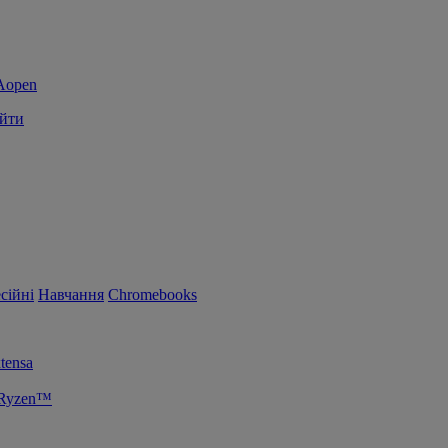
йти
сійні
Навчання
Chromebooks
tensa
 Ryzen™