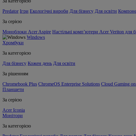
За категорією
Predator
Ігри
Екологічні вироби
Для бізнесу
Для освіти
Компон
За серією
Моноблоки Acer Aspire
Настільні комп’ютери Acer Veriton для б
Windows
Хромбуки
За категорією
Для бізнесу
Кожен день
Для освіти
За рішенням
Chromebook Plus
ChromeOS Enterprise Solutions
Cloud Gaming o
Планшети
За серією
Acer Iconia
Монітори
За категорією