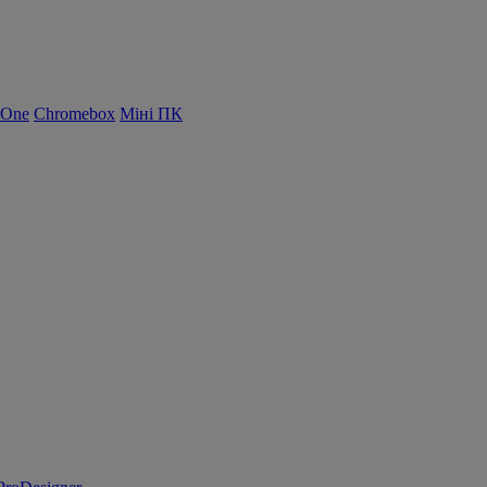
-One
Chromebox
Міні ПК