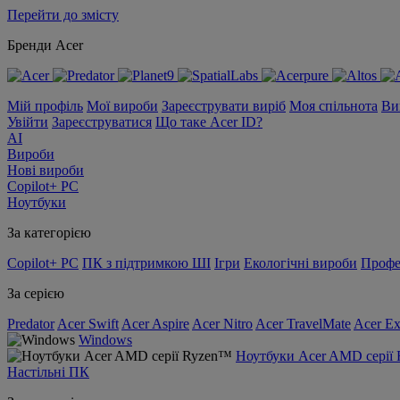
Перейти до змісту
Бренди Acer
Мій профіль
Мої вироби
Зареєструвати виріб
Моя спільнота
Ви
Увійти
Зареєструватися
Що таке Acer ID?
AI
Вироби
Нові вироби
Copilot+ PC
Ноутбуки
За категорією
Copilot+ PC
ПК з підтримкою ШІ
Ігри
Екологічні вироби
Профе
За серією
Predator
Acer Swift
Acer Aspire
Acer Nitro
Acer TravelMate
Acer Ex
Windows
Ноутбуки Acer AMD серії
Настільні ПК