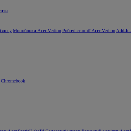
енти
ізнесу
Моноблоки Acer Veriton
Робочі станції Acer Veriton
Add-In
n Chromebook