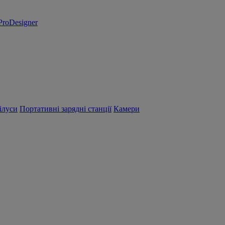
ProDesigner
ілуси
Портативні зарядні станції
Камери