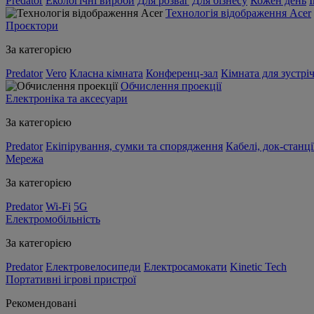
Predator
Екологічні вироби
Для розваг
Для бізнесу
Кожен день
Технологія відображення Acer
Проєктори
За категорією
Predator
Vero
Класна кімната
Конференц-зал
Кімната для зустрі
Обчислення проекції
Електроніка та аксесуари
За категорією
Predator
Екіпірування, сумки та спорядження
Кабелі, док-станці
Мережа
За категорією
Predator
Wi-Fi
5G
Електромобільність
За категорією
Predator
Електровелосипеди
Електросамокати
Kinetic Tech
Портативні ігрові пристрої
Рекомендовані