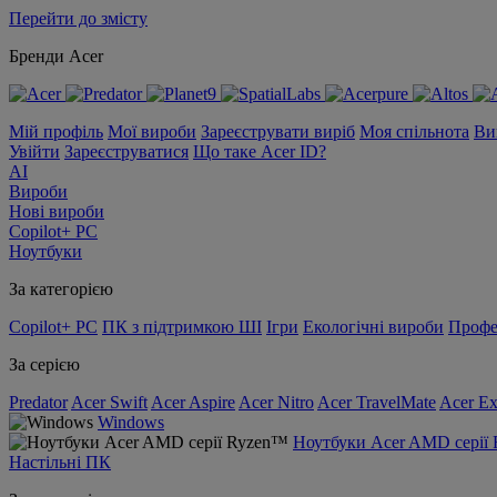
Перейти до змісту
Бренди Acer
Мій профіль
Мої вироби
Зареєструвати виріб
Моя спільнота
Ви
Увійти
Зареєструватися
Що таке Acer ID?
AI
Вироби
Нові вироби
Copilot+ PC
Ноутбуки
За категорією
Copilot+ PC
ПК з підтримкою ШІ
Ігри
Екологічні вироби
Профе
За серією
Predator
Acer Swift
Acer Aspire
Acer Nitro
Acer TravelMate
Acer Ex
Windows
Ноутбуки Acer AMD серії
Настільні ПК