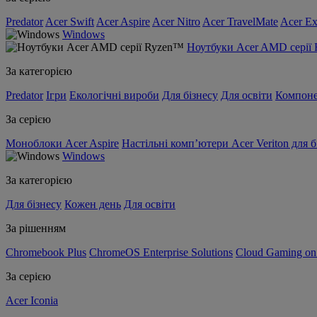
Predator
Acer Swift
Acer Aspire
Acer Nitro
Acer TravelMate
Acer Ex
Windows
Ноутбуки Acer AMD серії
За категорією
Predator
Ігри
Екологічні вироби
Для бізнесу
Для освіти
Компон
За серією
Моноблоки Acer Aspire
Настільні комп’ютери Acer Veriton для б
Windows
За категорією
Для бізнесу
Кожен день
Для освіти
За рішенням
Chromebook Plus
ChromeOS Enterprise Solutions
Cloud Gaming o
За серією
Acer Iconia