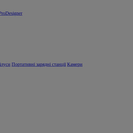
ProDesigner
ілуси
Портативні зарядні станції
Камери