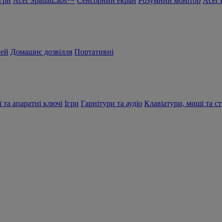
Ігри
Acer SpatialLabs™
Сенсорний екран
Розумний монітор
Acer 
чей
Домашнє дозвілля
Портативні
ї та апаратні ключі
Ігри
Гарнітури та аудіо
Клавіатури, миші та ст