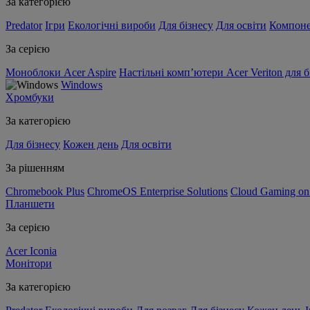
За категорією
Predator
Ігри
Екологічні вироби
Для бізнесу
Для освіти
Компон
За серією
Моноблоки Acer Aspire
Настільні комп’ютери Acer Veriton для б
Windows
Хромбуки
За категорією
Для бізнесу
Кожен день
Для освіти
За рішенням
Chromebook Plus
ChromeOS Enterprise Solutions
Cloud Gaming o
Планшети
За серією
Acer Iconia
Монітори
За категорією