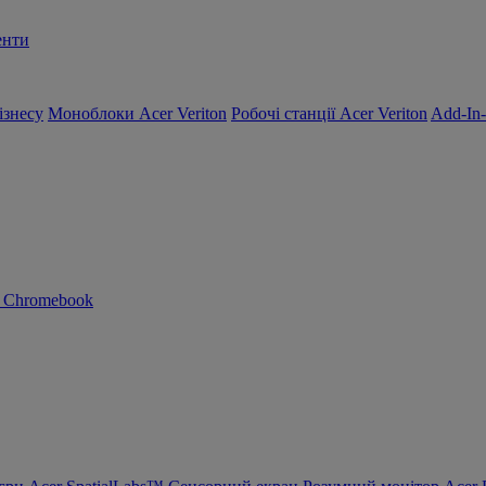
енти
ізнесу
Моноблоки Acer Veriton
Робочі станції Acer Veriton
Add-In
n Chromebook