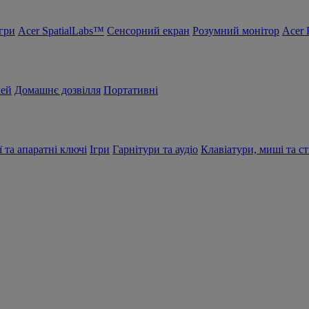
Ігри
Acer SpatialLabs™
Сенсорний екран
Розумний монітор
Acer 
чей
Домашнє дозвілля
Портативні
ї та апаратні ключі
Ігри
Гарнітури та аудіо
Клавіатури, миші та ст