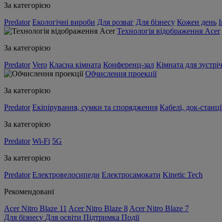
За категорією
Predator
Екологічні вироби
Для розваг
Для бізнесу
Кожен день
Технологія відображення Acer
За категорією
Predator
Vero
Класна кімната
Конференц-зал
Кімната для зустрі
Обчислення проекції
За категорією
Predator
Екіпірування, сумки та спорядження
Кабелі, док-станці
За категорією
Predator
Wi-Fi
5G
За категорією
Predator
Електровелосипеди
Електросамокати
Kinetic Tech
Рекомендовані
Acer Nitro Blaze 11
Acer Nitro Blaze 8
Acer Nitro Blaze 7
Для бізнесу
Для освіти
Підтримка
Події