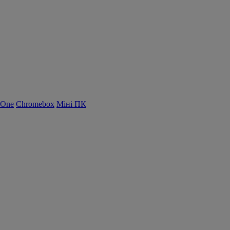
-One
Chromebox
Міні ПК