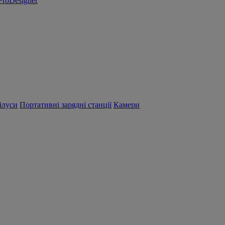
ProDesigner
ілуси
Портативні зарядні станції
Камери