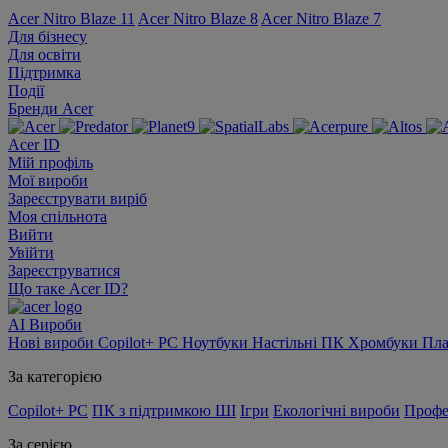
Acer Nitro Blaze 11
Acer Nitro Blaze 8
Acer Nitro Blaze 7
Для бізнесу
Для освіти
Підтримка
Події
Бренди Acer
Acer ID
Мій профіль
Мої вироби
Зареєструвати виріб
Моя спільнота
Вийти
Увійти
Зареєструватися
Що таке Acer ID?
AI
Вироби
Нові вироби
Copilot+ PC
Ноутбуки
Настільні ПК
Хромбуки
Пл
За категорією
Copilot+ PC
ПК з підтримкою ШІ
Ігри
Екологічні вироби
Профе
За серією