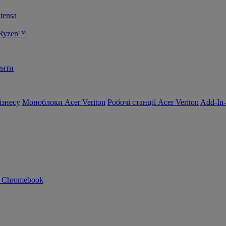
tensa
 Ryzen™
енти
ізнесу
Моноблоки Acer Veriton
Робочі станції Acer Veriton
Add-In
n Chromebook