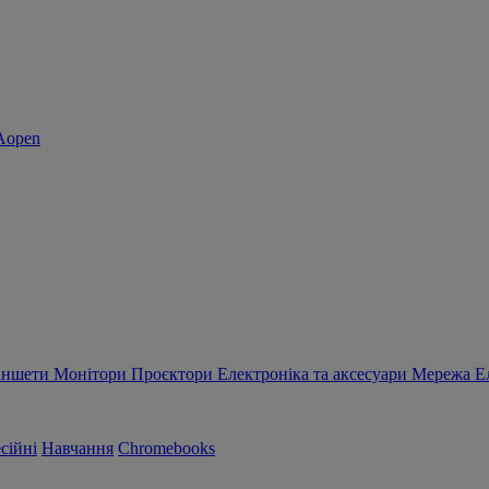
аншети
Монітори
Проєктори
Електроніка та аксесуари
Мережа
Е
сійні
Навчання
Chromebooks