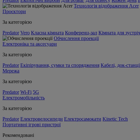
Predator
Екологічні вироби
Для розваг
Для бізнесу
Кожен день
Технологія відображення Acer
Проєктори
За категорією
Predator
Vero
Класна кімната
Конференц-зал
Кімната для зустрі
Обчислення проекції
Електроніка та аксесуари
За категорією
Predator
Екіпірування, сумки та спорядження
Кабелі, док-станці
Мережа
За категорією
Predator
Wi-Fi
5G
Електромобільність
За категорією
Predator
Електровелосипеди
Електросамокати
Kinetic Tech
Портативні ігрові пристрої
Рекомендовані