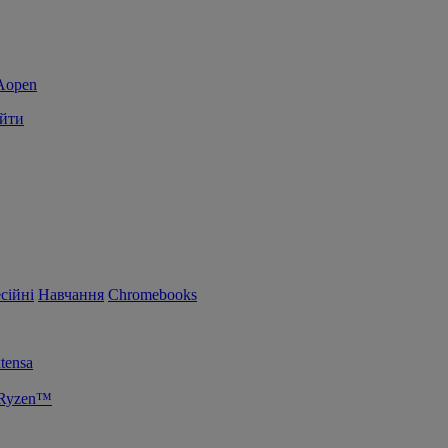
йти
сійні
Навчання
Chromebooks
tensa
 Ryzen™