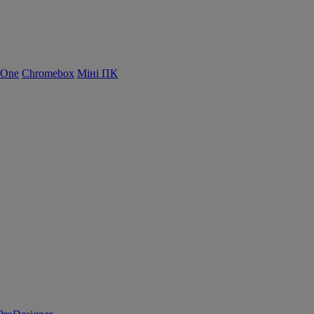
-One
Chromebox
Міні ПК