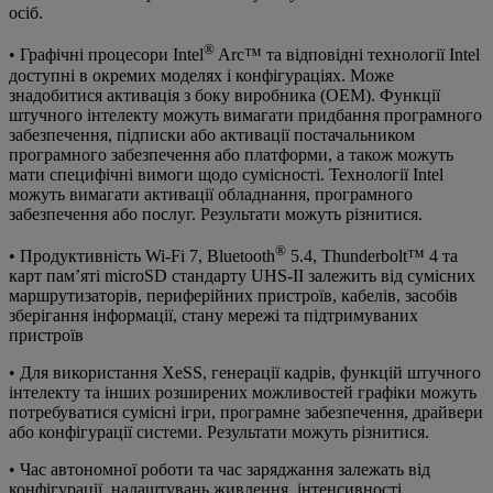
осіб.
®
• Графічні процесори Intel
Arc™ та відповідні технології Intel
доступні в окремих моделях і конфігураціях. Може
знадобитися активація з боку виробника (OEM). Функції
штучного інтелекту можуть вимагати придбання програмного
забезпечення, підписки або активації постачальником
програмного забезпечення або платформи, а також можуть
мати специфічні вимоги щодо сумісності. Технології Intel
можуть вимагати активації обладнання, програмного
забезпечення або послуг. Результати можуть різнитися.
®
• Продуктивність Wi-Fi 7, Bluetooth
5.4, Thunderbolt™ 4 та
карт пам’яті microSD стандарту UHS-II залежить від сумісних
маршрутизаторів, периферійних пристроїв, кабелів, засобів
зберігання інформації, стану мережі та підтримуваних
пристроїв
• Для використання XeSS, генерації кадрів, функцій штучного
інтелекту та інших розширених можливостей графіки можуть
потребуватися сумісні ігри, програмне забезпечення, драйвери
або конфігурації системи. Результати можуть різнитися.
• Час автономної роботи та час заряджання залежать від
конфігурації, налаштувань живлення, інтенсивності