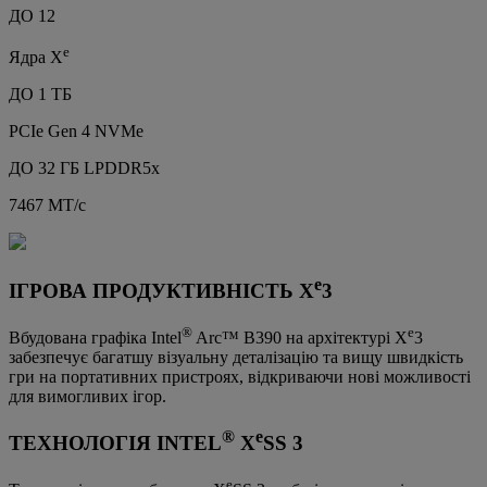
ДО 12
e
Ядра X
ДО 1 ТБ
PCIe Gen 4 NVMe
ДО 32 ГБ LPDDR5x
7467 MT/с
e
ІГРОВА ПРОДУКТИВНІСТЬ X
3
®
e
Вбудована графіка Intel
Arc™ B390 на архітектурі X
3
забезпечує багатшу візуальну деталізацію та вищу швидкість
гри на портативних пристроях, відкриваючи нові можливості
для вимогливих ігор.
®
e
ТЕХНОЛОГІЯ INTEL
X
SS 3
e