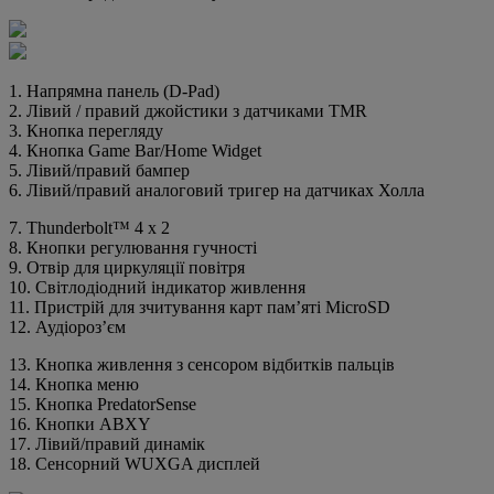
1. Напрямна панель (D-Pad)
2. Лівий / правий джойстики з датчиками TMR
3. Кнопка перегляду
4. Кнопка Game Bar/Home Widget
5. Лівий/правий бампер
6. Лівий/правий аналоговий тригер на датчиках Холла
7. Thunderbolt™ 4 x 2
8. Кнопки регулювання гучності
9. Отвір для циркуляції повітря
10. Світлодіодний індикатор живлення
11. Пристрій для зчитування карт пам’яті MicroSD
12. Аудіороз’єм
13. Кнопка живлення з сенсором відбитків пальців
14. Кнопка меню
15. Кнопка PredatorSense
16. Кнопки ABXY
17. Лівий/правий динамік
18. Сенсорний WUXGA дисплей