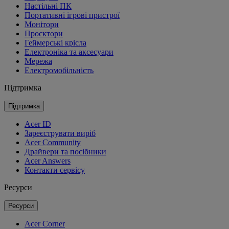
Настільні ПК
Портативні ігрові пристрої
Монітори
Проєктори
Геймерські крісла
Електроніка та аксесуари
Мережа
Електромобільність
Підтримка
Підтримка
Acer ID
Зареєструвати виріб
Acer Community
Драйвери та посібники
Acer Answers
Контакти сервісу
Ресурси
Ресурси
Acer Corner