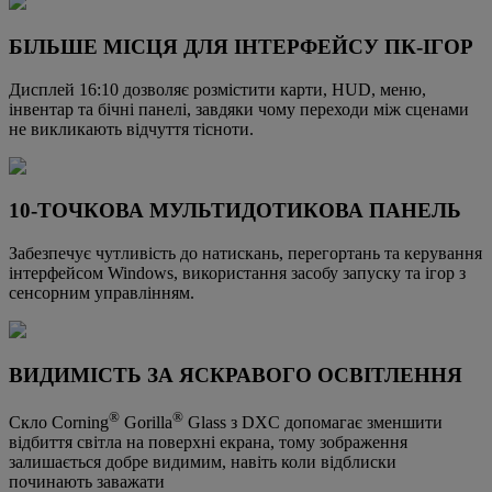
БІЛЬШЕ МІСЦЯ ДЛЯ ІНТЕРФЕЙСУ ПК-ІГОР
Дисплей 16:10 дозволяє розмістити карти, HUD, меню,
інвентар та бічні панелі, завдяки чому переходи між сценами
не викликають відчуття тісноти.
10-ТОЧКОВА МУЛЬТИДОТИКОВА ПАНЕЛЬ
Забезпечує чутливість до натискань, перегортань та керування
інтерфейсом Windows, використання засобу запуску та ігор з
сенсорним управлінням.
ВИДИМІСТЬ ЗА ЯСКРАВОГО ОСВІТЛЕННЯ
®
®
Скло Corning
Gorilla
Glass з DXC допомагає зменшити
відбиття світла на поверхні екрана, тому зображення
залишається добре видимим, навіть коли відблиски
починають заважати