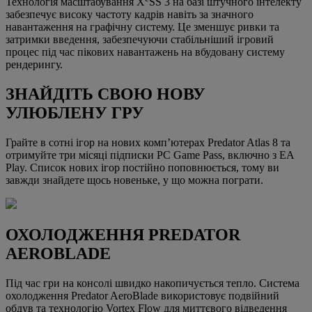
Технологія масштабування X
SS 3 на базі штучного інтелекту
забезпечує високу частоту кадрів навіть за значного
навантаження на графічну систему. Це зменшує ривки та
затримки введення, забезпечуючи стабільніший ігровий
процес під час пікових навантажень на вбудовану систему
рендерингу.
ЗНАЙДІТЬ СВОЮ НОВУ
УЛЮБЛЕНУ ГРУ
Грайте в сотні ігор на нових комп’ютерах Predator Atlas 8 та
отримуйте три місяці підписки PC Game Pass, включно з EA
Play. Список нових ігор постійно поповнюється, тому ви
завжди знайдете щось новеньке, у що можна пограти.
ОХОЛОДЖЕННЯ PREDATOR
AEROBLADE
Під час гри на консолі швидко накопичується тепло. Система
охолодження Predator AeroBlade використовує подвійний
обдув та технологію Vortex Flow для миттєвого відведення