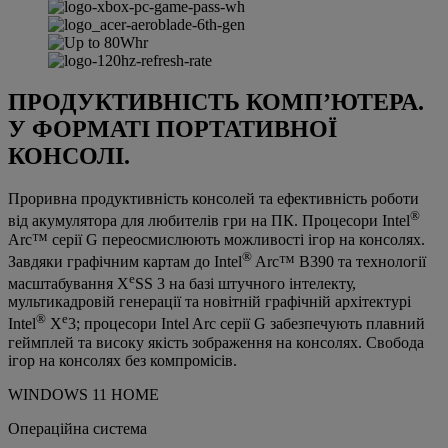
ПРОДУКТИВНІСТЬ КОМП’ЮТЕРА.
У ФОРМАТІ ПОРТАТИВНОЇ
КОНСОЛІ.
Проривна продуктивність консолей та ефективність роботи
®
від акумулятора для любителів гри на ПК. Процесори Intel
Arc™ серії G переосмислюють можливості ігор на консолях.
®
Завдяки графічним картам до Intel
Arc™ B390 та технології
e
масштабування X
SS 3 на базі штучного інтелекту,
мультикадровій генерації та новітній графічній архітектурі
®
e
Intel
X
3; процесори Intel Arc серії G забезпечують плавний
геймплей та високу якість зображення на консолях. Свобода
ігор на консолях без компромісів.
WINDOWS 11 HOME
Операційна система