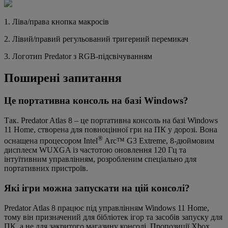
1. Ліва/права кнопка макросів
2. Лівий/правий регульований тригерний перемикач
3. Логотип Predator з RGB-підсвічуванням
Поширені запитання
Це портативна консоль на базі Windows?
Так. Predator Atlas 8 – це портативна консоль на базі Windows
11 Home, створена для повноцінної гри на ПК у дорозі. Вона
®
оснащена процесором Intel
Arc™ G3 Extreme, 8-дюймовим
дисплеєм WUXGA із частотою оновлення 120 Гц та
інтуїтивним управлінням, розробленим спеціально для
портативних пристроїв.
Які ігри можна запускати на цій консолі?
Predator Atlas 8 працює під управлінням Windows 11 Home,
тому він призначений для бібліотек ігор та засобів запуску для
ПК, а не для закритого магазину консолі. Пропозиції Xbox