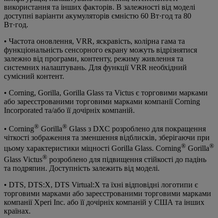
використання та інших факторів. В залежності від моделі
доступні варіанти акумуляторів ємністю 60 Вт·год та 80
Вт·год.
• Частота оновлення, VRR, яскравість, колірна гама та
функціональність сенсорного екрану можуть відрізнятися
залежно від програми, контенту, режиму живлення та
системних налаштувань. Для функції VRR необхідний
сумісний контент.
• Corning, Gorilla, Gorilla Glass та Victus є торговими марками
або зареєстрованими торговими марками компанії Corning
Incorporated та/або її дочірніх компаній.
®
®
• Corning
Gorilla
Glass з DXC розроблено для покращення
чіткості зображення та зменшення відблисків, зберігаючи при
®
®
цьому характеристики міцності Gorilla Glass. Corning
Gorilla
®
Glass Victus
розроблено для підвищення стійкості до падінь
та подряпин. Доступність залежить від моделі.
• DTS, DTS:X, DTS Virtual:X та їхні відповідні логотипи є
торговими марками або зареєстрованими торговими марками
компанії Xperi Inc. або її дочірніх компаній у США та інших
країнах.