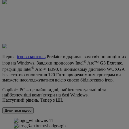
Перша
ігрова консоль
Predator відкриває вам світ повноцінних
®
ігор на Windows. Завдяки процесору Intel
Arc™ G3 Extreme,
®
графіці до Intel
Arc™ B390, 8-дюймовому дисплею WUXGA
із частотою оновлення 120 Гц та дворежимним тригерам ви
зможете насолоджуватися всією своєю бібліотекою ігор.
Copilot+ PC – це найшвидші, найінтелектуальніші та
найбезпечніші комп'ютери на базі Windows.
Наступний рівень. Тепер з ШІ.
Дивитися відео