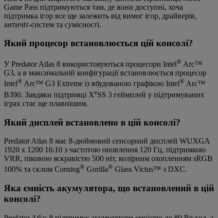
Game Pass підтримуються там, де вони доступні, хоча
підтримка ігор все ще залежить від вимог ігор, драйверів,
античіт-систем та сумісності.
Який процесор встановлюється цій консолі?
®
У Predator Atlas 8 використовуються процесори Intel
Arc™
G3, а в максимальній конфігурації встановлюється процесор
®
®
Intel
Arc™ G3 Extreme із вбудованою графікою Intel
Arc™
e
B390. Завдяки підтримці X
SS 3 геймплей у підтримуваних
іграх стає ще плавнішим.
Який дисплей встановлено в цій консолі?
Predator Atlas 8 має 8-дюймовий сенсорний дисплей WUXGA
1920 x 1200 16:10 з частотою оновлення 120 Гц, підтримкою
VRR, піковою яскравістю 500 ніт, колірним охопленням sRGB
®
®
100% та склом Corning
Gorilla
Glass Victus™ з DXC.
Яка ємність акумулятора, що встановлений в цій
консолі?
Predator Atlas 8 підтримує акумулятори ємністю до 80 Вт·год, а