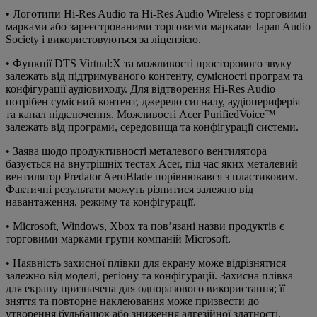
• Логотипи Hi-Res Audio та Hi-Res Audio Wireless є торговими
марками або зареєстрованими торговими марками Japan Audio
Society і використовуються за ліцензією.
• Функції DTS Virtual:X та можливості просторового звуку
залежать від підтримуваного контенту, сумісності програм та
конфігурації аудіовиходу. Для відтворення Hi-Res Audio
потрібен сумісний контент, джерело сигналу, аудіопериферія
та канал підключення. Можливості Acer PurifiedVoice™
залежать від програми, середовища та конфігурації системи.
• Заява щодо продуктивності металевого вентилятора
базується на внутрішніх тестах Acer, під час яких металевий
вентилятор Predator AeroBlade порівнювався з пластиковим.
Фактичні результати можуть різнитися залежно від
навантаження, режиму та конфігурації.
• Microsoft, Windows, Xbox та пов’язані назви продуктів є
торговими марками групи компаній Microsoft.
• Наявність захисної плівки для екрану може відрізнятися
залежно від моделі, регіону та конфігурації. Захисна плівка
для екрану призначена для одноразового використання; її
зняття та повторне наклеювання може призвести до
утворення бульбашок або зниження адгезійної здатності.