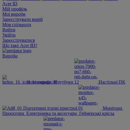
Acer ID
Мій профіль
Мої вироби
Зареєструвати виріб
Моя спільнота
Вийти
Увійти
Зареєструватися
Що таке Acer ID?
Вироби
Нові вироби
Ноутбуки
Настільні ПК
Портативні ігрові пристрої
Монітори
Проєктори
Електроніка та аксесуари
Геймерські крісла