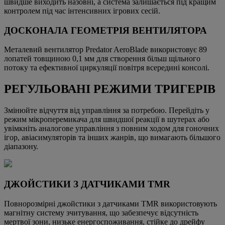
швидше виходить назовні, а система залишається під кращим
контролем під час інтенсивних ігрових сесій.
ДОСКОНАЛА ГЕОМЕТРІЯ ВЕНТИЛЯТОРА
Металевий вентилятор Predator AeroBlade використовує 89
лопатей товщиною 0,1 мм для створення більш щільного
потоку та ефективної циркуляції повітря всередині консолі.
РЕГУЛЬОВАНІ РЕЖИМИ ТРИГЕРІВ
Змінюйте відчуття від управління за потребою. Перейдіть у
режим мікроперемикача для швидшої реакції в шутерах або
увімкніть аналогове управління з повним ходом для гоночних
ігор, авіасимуляторів та інших жанрів, що вимагають більшого
діапазону.
ДЖОЙСТИКИ З ДАТЧИКАМИ TMR
Повнорозмірні джойстики з датчиками TMR використовують
магнітну систему зчитування, що забезпечує відсутність
мертвої зони, низьке енергоспоживання, стійке до дрейфу