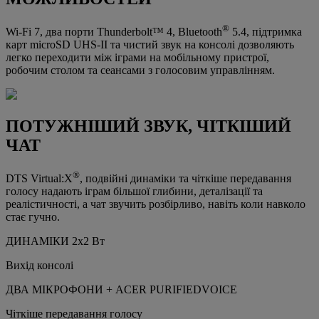
®
Wi-Fi 7, два порти Thunderbolt™ 4, Bluetooth
5.4, підтримка
карт microSD UHS-II та чистий звук на консолі дозволяють
легко переходити між іграми на мобільному пристрої,
робочим столом та сеансами з голосовим управлінням.
ПОТУЖНІШИЙ ЗВУК, ЧІТКІШИЙ
ЧАТ
®
DTS Virtual:X
, подвійні динаміки та чіткіше передавання
голосу надають іграм більшої глибини, деталізації та
реалістичності, а чат звучить розбірливо, навіть коли навколо
стає гучно.
ДИНАМІКИ 2x2 Вт
Вихід консолі
ДВА МІКРОФОНИ + ACER PURIFIEDVOICE
Чіткіше передавання голосу