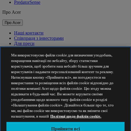
PredatorSense
Про Acer
Про Acer
Наші контакти
Співпраця з інвесторами
Для преси
Нагороди
Події
Ми використовуємо файли cookie для визначення уподобань,
покращення навігації по вебсайту, збору статистики
Сталий розвиток
користувачів, щоб зробити наш вебсайт більш зручним для
користувачів і надавати персоналізований контент та рекламу.
Сталий розвиток
Натиснувши кнопку «Прийняти всі», ви погоджуєтеся на
використання та розміщення всіх файлів cookie відповідно до
Корпоративна соціальна відповідальність
політики компанії Acer щодо файлів cookie. Цю згоду можна
Вуглецевий слід товарів
відкликати в будь-який час. Ви можете керувати своїми
Проєкт Project Humanity
уподобаннями щодо кожного типу файлів cookie в розділі
Earthion
«Налаштування файлів cookie». Дізнайтеся більше про те, хто
Політика конфіденційності
ми, які файли cookie ми використовуємо та як змінити свої
Політика використання файлів cookie
налаштування, в нашій
Політиці щодо файлів cookie.
Правова інформація
Додаткова юридична інформація
Прийняти всі