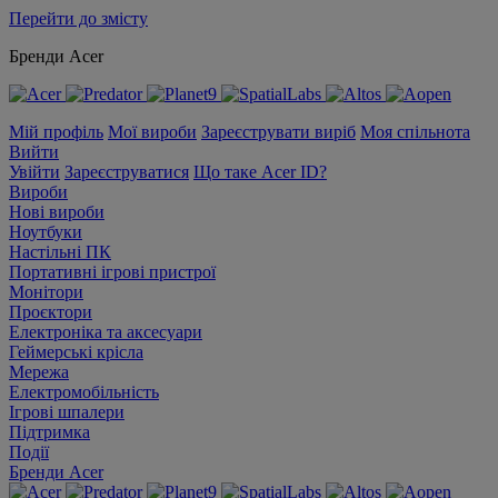
Перейти до змісту
Бренди Acer
Мій профіль
Мої вироби
Зареєструвати виріб
Моя спільнота
Вийти
Увійти
Зареєструватися
Що таке Acer ID?
Вироби
Нові вироби
Ноутбуки
Настільні ПК
Портативні ігрові пристрої
Монітори
Проєктори
Електроніка та аксесуари
Геймерські крісла
Мережа
Електромобільність
Ігрові шпалери
Підтримка
Події
Бренди Acer