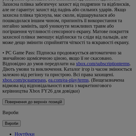
Захисна плівка забезпечує захист від подряпин та відблисків,
але не гарантує захист від падінь або сильних ударів. Якщо
захисна плівка тріснула, має сколи, відшарувалася або
пошкодилася іншим чином, припиніть її використання та
негайно замініть, щоб уникнути можливих травм або
погіршення чутливості сенсорного екрану. Матове покриття
захисної плівки зменшує відблиски та сліди від пальців, але
може дещо змінити сприйняття чіткості та яскравості екрану.
• PC Game Pass: Підписка продовжується автоматично за
звичайною щомісячною ціною, якщо її не скасовано.
Відповідно до умов передплати на
xbox.com/subscriptionterms
.
Діють умови та виключення. Каталог ігор із часом змінюється
залежно від регіону та пристрою. Всі права захищені.
xbox.com/pcgamepass
,
ea.com/ea-play/terms
. (Вищезазначена
відмова від відповідальності взята з маркетингового
керівництва Xbox FY26 для довідки)
Повернення до верхніх позицій
Вироби
Вироби
Ноутбуки