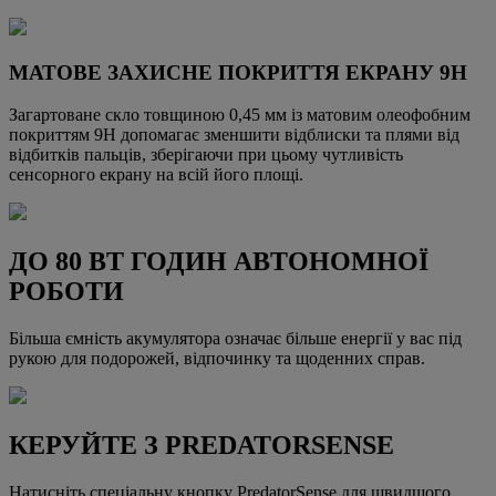
МАТОВЕ ЗАХИСНЕ ПОКРИТТЯ ЕКРАНУ 9H
Загартоване скло товщиною 0,45 мм із матовим олеофобним
покриттям 9H допомагає зменшити відблиски та плями від
відбитків пальців, зберігаючи при цьому чутливість
сенсорного екрану на всій його площі.
ДО 80 ВТ ГОДИН АВТОНОМНОЇ
РОБОТИ
Більша ємність акумулятора означає більше енергії у вас під
рукою для подорожей, відпочинку та щоденних справ.
КЕРУЙТЕ З PREDATORSENSE
Натисніть спеціальну кнопку PredatorSense для швидшого