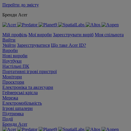
Перейти до змісту
Бренди Acer
Мій профіль
Мої вироби
Зареєструвати виріб
Моя спільнота
Вийти
Увійти
Зареєструватися
Що таке Acer ID?
Вироби
Нові вироби
Ноутбуки
Настільні ПК
Портативні ігрові пристрої
Монітори
Проєктори
Електроніка та аксесуари
Геймерські крісла
Мережа
Електромобільність
Ігрові шпалери
Підтримка
Події
Бренди Acer