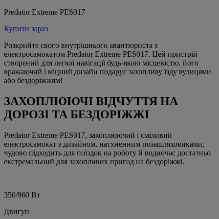
Predator Extreme PES017
Купити зараз
Розкрийте свого внутрішнього авантюриста з
електросамокатом Predator Extreme PES017. Цей пристрій
створений для легкої навігації будь-якою місцевістю, його
вражаючий і міцний дизайн подарує захопливу їзду вулицями
або бездоріжжям!
ЗАХОПЛЮЮЧІ ВІДЧУТТЯ НА
ДОРОЗІ ТА БЕЗДОРІЖЖІ
Predator Extreme PES017, захоплюючий і сміливий
електросамокат з дизайном, натхненним позашляховиками,
чудово підходить для поїздок на роботу й водночас достатньо
екстремальний для захопливих пригод на бездоріжжі.
350/960 Вт
Двигун