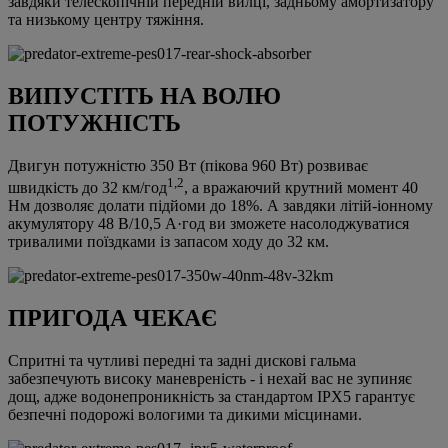
завдяки телескопічній передній вилці, задньому амортизатору
та низькому центру тяжіння.
ВИПУСТІТЬ НА ВОЛЮ
ПОТУЖНІСТЬ
Двигун потужністю 350 Вт (пікова 960 Вт) розвиває
1,2
швидкість до 32 км/год
, а вражаючий крутний момент 40
Нм дозволяє долати підйоми до 18%. А завдяки літій-іонному
акумулятору 48 В/10,5 А·год ви зможете насолоджуватися
тривалими поїздками із запасом ходу до 32 км.
ПРИГОДА ЧЕКАЄ
Спритні та чутливі передні та задні дискові гальма
забезпечують високу маневреність - і нехай вас не зупиняє
дощ, адже водонепроникність за стандартом IPX5 гарантує
безпечні подорожі вологими та дикими місцинами.