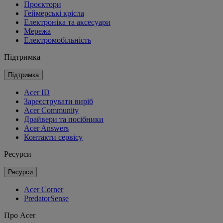
Проєктори
Геймерські крісла
Електроніка та аксесуари
Мережа
Електромобільність
Підтримка
Підтримка
Acer ID
Зареєструвати виріб
Acer Community
Драйвери та посібники
Acer Answers
Контакти сервісу
Ресурси
Ресурси
Acer Corner
PredatorSense
Про Acer