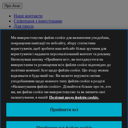
Про Acer
Наші контакти
Співпраця з інвесторами
Для преси
Нагороди
Події
Ми використовуємо файли cookie для визначення уподобань,
покращення навігації по вебсайту, збору статистики
Сталий розвиток
користувачів, щоб зробити наш вебсайт більш зручним для
користувачів і надавати персоналізований контент та рекламу.
Сталий розвиток
Натиснувши кнопку «Прийняти всі», ви погоджуєтеся на
використання та розміщення всіх файлів cookie відповідно до
Корпоративна соціальна відповідальність
політики компанії Acer щодо файлів cookie. Цю згоду можна
Вуглецевий слід товарів
відкликати в будь-який час. Ви можете керувати своїми
Проєкт Project Humanity
уподобаннями щодо кожного типу файлів cookie в розділі
Earthion
«Налаштування файлів cookie». Дізнайтеся більше про те, хто
Політика конфіденційності
ми, які файли cookie ми використовуємо та як змінити свої
Політика використання файлів cookie
налаштування, в нашій
Політиці щодо файлів cookie.
Правова інформація
Додаткова юридична інформація
Прийняти всі
Політика доступності
Прийняти всі
Україна - Українська
Прийняти всі файли сookie