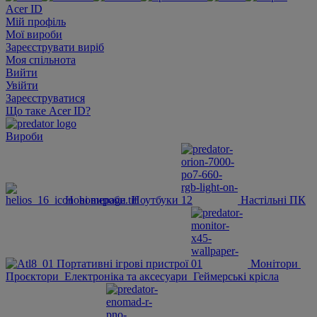
Acer ID
Мій профіль
Мої вироби
Зареєструвати виріб
Моя спільнота
Вийти
Увійти
Зареєструватися
Що таке Acer ID?
Вироби
Нові вироби
Ноутбуки
Настільні ПК
Портативні ігрові пристрої
Монітори
Проєктори
Електроніка та аксесуари
Геймерські крісла