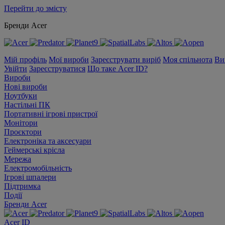
Перейти до змісту
Бренди Acer
Мій профіль
Мої вироби
Зареєструвати виріб
Моя спільнота
Ви
Увійти
Зареєструватися
Що таке Acer ID?
Вироби
Нові вироби
Ноутбуки
Настільні ПК
Портативні ігрові пристрої
Монітори
Проєктори
Електроніка та аксесуари
Геймерські крісла
Мережа
Електромобільність
Ігрові шпалери
Підтримка
Події
Бренди Acer
Acer ID