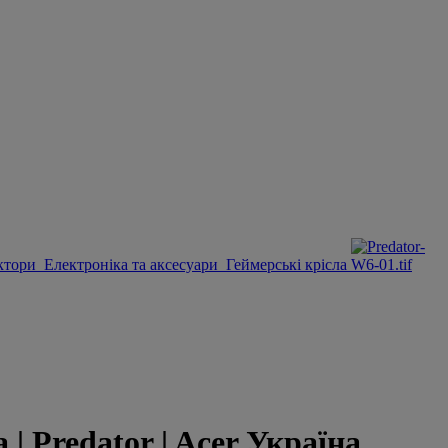
ктори
Електроніка та аксесуари
Геймерські крісла
 Predator | Acer Україна