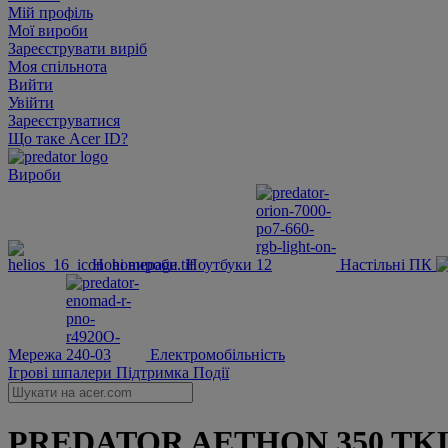
Мій профіль
Мої вироби
Зареєструвати виріб
Моя спільнота
Вийти
Увійти
Зареєструватися
Що таке Acer ID?
Вироби
Нові вироби
Ноутбуки
Настільні ПК
Мережа
Електромобільність
Ігрові шпалери
Підтримка
Події
PREDATOR AETHON 350 TKL | Бе