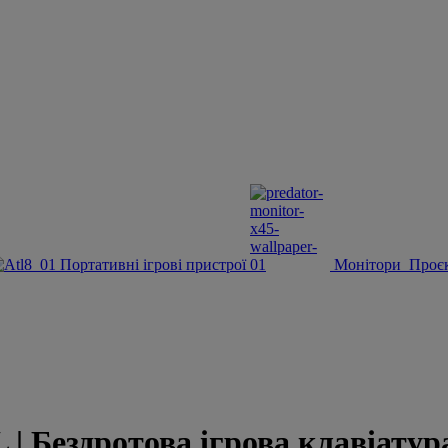
Портативні ігрові пристрої
Монітори
Проє
здротова ігрова клавіатура |