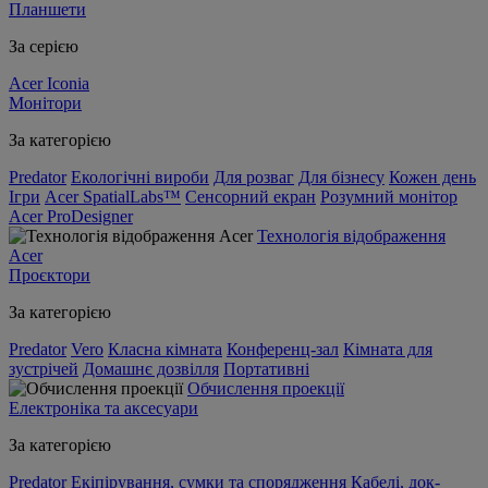
Планшети
За серією
Acer Iconia
Монітори
За категорією
Predator
Екологічні вироби
Для розваг
Для бізнесу
Кожен день
Ігри
Acer SpatialLabs™
Сенсорний екран
Розумний монітор
Acer ProDesigner
Технологія відображення
Acer
Проєктори
За категорією
Predator
Vero
Класна кімната
Конференц-зал
Кімната для
зустрічей
Домашнє дозвілля
Портативні
Обчислення проекції
Електроніка та аксесуари
За категорією
Predator
Екіпірування, сумки та спорядження
Кабелі, док-