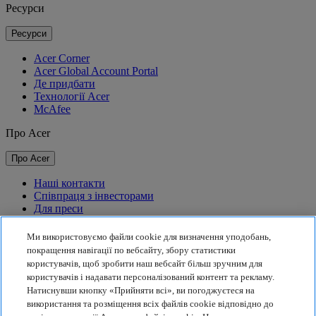
Ресурси
Ресурси
Acer Corner
Acer Global Account Portal
Де придбати
Технології Acer
McAfee
Про Acer
Про Acer
Наші контакти
Співпраця з інвесторами
Для преси
Нагороди
Події
Ми використовуємо файли cookie для визначення уподобань,
покращення навігації по вебсайту, збору статистики
Сталий розвиток
користувачів, щоб зробити наш вебсайт більш зручним для
користувачів і надавати персоналізований контент та рекламу.
Сталий розвиток
Натиснувши кнопку «Прийняти всі», ви погоджуєтеся на
використання та розміщення всіх файлів cookie відповідно до
Корпоративна соціальна відповідальність