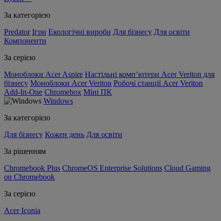
За категорією
Predator
Ігри
Екологічні вироби
Для бізнесу
Для освіти
Компоненти
За серією
Моноблоки Acer Aspire
Настільні комп’ютери Acer Veriton для
бізнесу
Моноблоки Acer Veriton
Робочі станції Acer Veriton
Add-In-One
Chromebox
Міні ПК
Windows
За категорією
Для бізнесу
Кожен день
Для освіти
За рішенням
Chromebook Plus
ChromeOS Enterprise Solutions
Cloud Gaming
on Chromebook
За серією
Acer Iconia