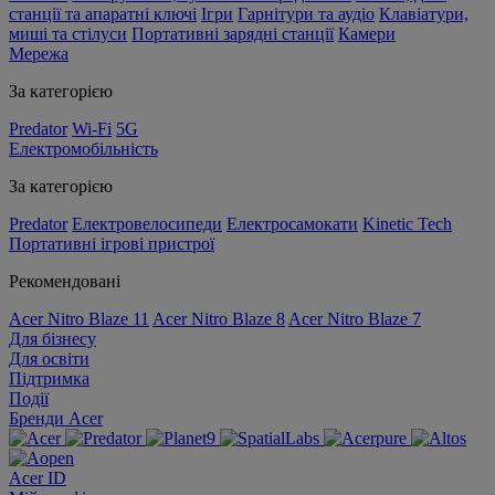
станції та апаратні ключі
Ігри
Гарнітури та аудіо
Клавіатури,
миші та стілуси
Портативні зарядні станції
Камери
Мережа
За категорією
Predator
Wi-Fi
5G
Електромобільність
За категорією
Predator
Електровелосипеди
Електросамокати
Kinetic Tech
Портативні ігрові пристрої
Рекомендовані
Acer Nitro Blaze 11
Acer Nitro Blaze 8
Acer Nitro Blaze 7
Для бізнесу
Для освіти
Підтримка
Події
Бренди Acer
Acer ID