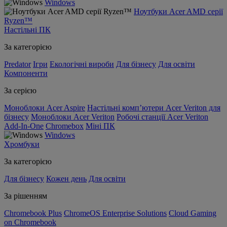
Windows
Ноутбуки Acer AMD серії
Ryzen™
Настільні ПК
За категорією
Predator
Ігри
Екологічні вироби
Для бізнесу
Для освіти
Компоненти
За серією
Моноблоки Acer Aspire
Настільні комп’ютери Acer Veriton для
бізнесу
Моноблоки Acer Veriton
Робочі станції Acer Veriton
Add-In-One
Chromebox
Міні ПК
Windows
Хромбуки
За категорією
Для бізнесу
Кожен день
Для освіти
За рішенням
Chromebook Plus
ChromeOS Enterprise Solutions
Cloud Gaming
on Chromebook