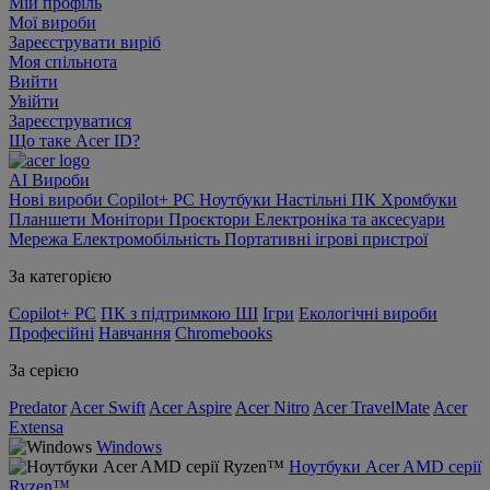
Мій профіль
Мої вироби
Зареєструвати виріб
Моя спільнота
Вийти
Увійти
Зареєструватися
Що таке Acer ID?
AI
Вироби
Нові вироби
Copilot+ PC
Ноутбуки
Настільні ПК
Хромбуки
Планшети
Монітори
Проєктори
Електроніка та аксесуари
Мережа
Електромобільність
Портативні ігрові пристрої
За категорією
Copilot+ PC
ПК з підтримкою ШІ
Ігри
Екологічні вироби
Професійні
Навчання
Chromebooks
За серією
Predator
Acer Swift
Acer Aspire
Acer Nitro
Acer TravelMate
Acer
Extensa
Windows
Ноутбуки Acer AMD серії
Ryzen™