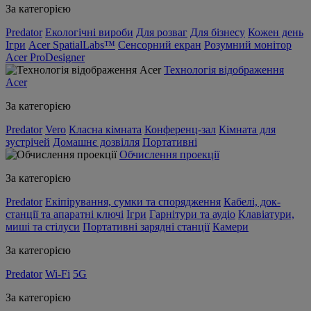
За категорією
Predator
Екологічні вироби
Для розваг
Для бізнесу
Кожен день
Ігри
Acer SpatialLabs™
Сенсорний екран
Розумний монітор
Acer ProDesigner
Технологія відображення
Acer
За категорією
Predator
Vero
Класна кімната
Конференц-зал
Кімната для
зустрічей
Домашнє дозвілля
Портативні
Обчислення проекції
За категорією
Predator
Екіпірування, сумки та спорядження
Кабелі, док-
станції та апаратні ключі
Ігри
Гарнітури та аудіо
Клавіатури,
миші та стілуси
Портативні зарядні станції
Камери
За категорією
Predator
Wi-Fi
5G
За категорією