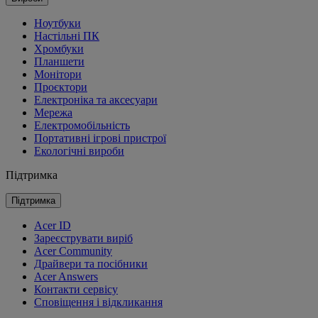
Ноутбуки
Настільні ПК
Хромбуки
Планшети
Монітори
Проєктори
Електроніка та аксесуари
Мережа
Електромобільність
Портативні ігрові пристрої
Екологічні вироби
Підтримка
Підтримка
Acer ID
Зареєструвати виріб
Acer Community
Драйвери та посібники
Acer Answers
Контакти сервісу
Сповіщення і відкликання