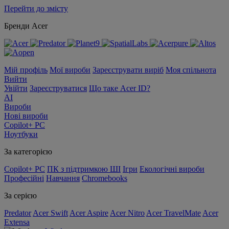
Перейти до змісту
Бренди Acer
Мій профіль
Мої вироби
Зареєструвати виріб
Моя спільнота
Вийти
Увійти
Зареєструватися
Що таке Acer ID?
AI
Вироби
Нові вироби
Copilot+ PC
Ноутбуки
За категорією
Copilot+ PC
ПК з підтримкою ШІ
Ігри
Екологічні вироби
Професійні
Навчання
Chromebooks
За серією
Predator
Acer Swift
Acer Aspire
Acer Nitro
Acer TravelMate
Acer
Extensa