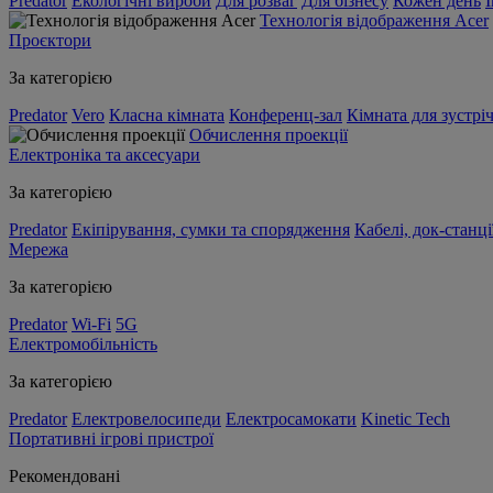
Predator
Екологічні вироби
Для розваг
Для бізнесу
Кожен день
Технологія відображення Acer
Проєктори
За категорією
Predator
Vero
Класна кімната
Конференц-зал
Кімната для зустрі
Обчислення проекції
Електроніка та аксесуари
За категорією
Predator
Екіпірування, сумки та спорядження
Кабелі, док-станці
Мережа
За категорією
Predator
Wi-Fi
5G
Електромобільність
За категорією
Predator
Електровелосипеди
Електросамокати
Kinetic Tech
Портативні ігрові пристрої
Рекомендовані