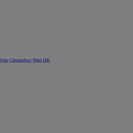
-One
Chromebox
Міні ПК