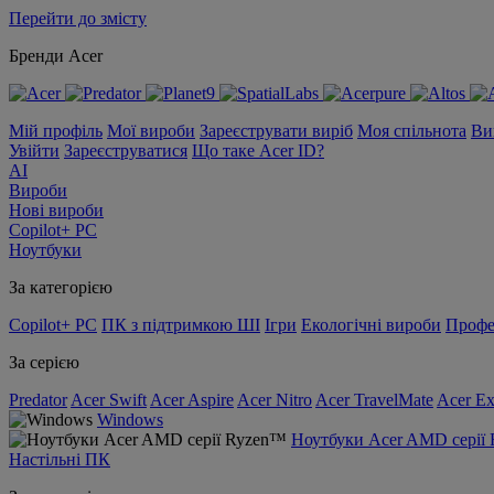
Перейти до змісту
Бренди Acer
Мій профіль
Мої вироби
Зареєструвати виріб
Моя спільнота
Ви
Увійти
Зареєструватися
Що таке Acer ID?
AI
Вироби
Нові вироби
Copilot+ PC
Ноутбуки
За категорією
Copilot+ PC
ПК з підтримкою ШІ
Ігри
Екологічні вироби
Профе
За серією
Predator
Acer Swift
Acer Aspire
Acer Nitro
Acer TravelMate
Acer Ex
Windows
Ноутбуки Acer AMD серії
Настільні ПК