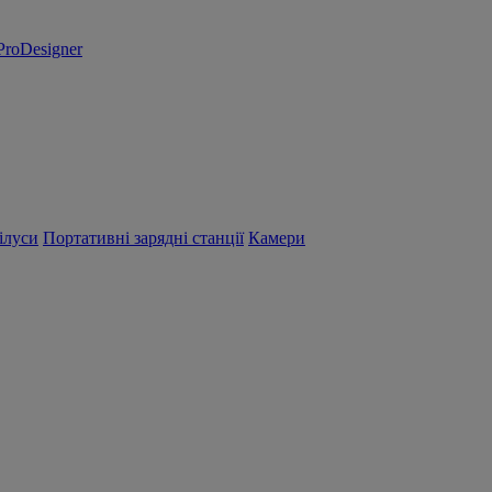
ProDesigner
ілуси
Портативні зарядні станції
Камери