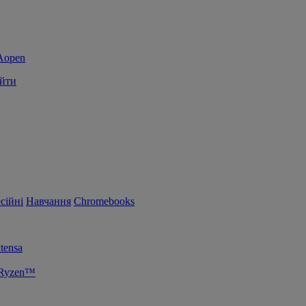
йти
сійні
Навчання
Chromebooks
tensa
 Ryzen™