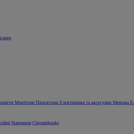
аншети
Монітори
Проєктори
Електроніка та аксесуари
Мережа
Е
сійні
Навчання
Chromebooks