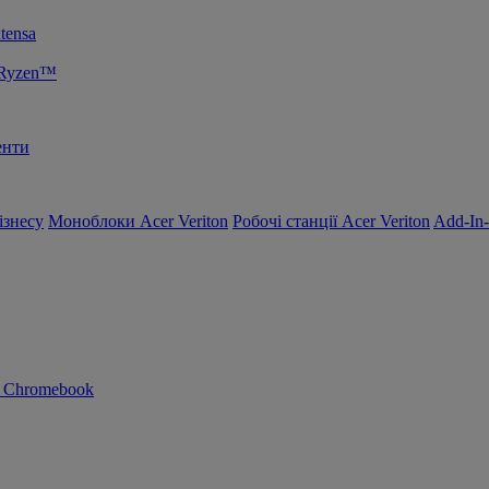
tensa
 Ryzen™
енти
ізнесу
Моноблоки Acer Veriton
Робочі станції Acer Veriton
Add-In
n Chromebook