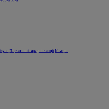
ProDesigner
ілуси
Портативні зарядні станції
Камери