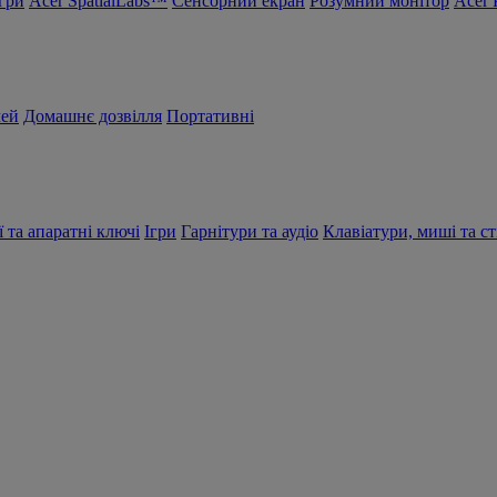
Ігри
Acer SpatialLabs™
Сенсорний екран
Розумний монітор
Acer 
чей
Домашнє дозвілля
Портативні
ї та апаратні ключі
Ігри
Гарнітури та аудіо
Клавіатури, миші та ст