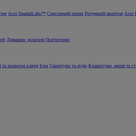
Ігри
Acer SpatialLabs™
Сенсорний екран
Розумний монітор
Acer 
чей
Домашнє дозвілля
Портативні
ї та апаратні ключі
Ігри
Гарнітури та аудіо
Клавіатури, миші та ст