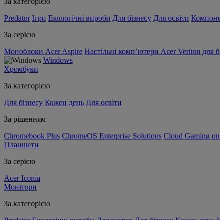
За категорією
Predator
Ігри
Екологічні вироби
Для бізнесу
Для освіти
Компон
За серією
Моноблоки Acer Aspire
Настільні комп’ютери Acer Veriton для б
Windows
Хромбуки
За категорією
Для бізнесу
Кожен день
Для освіти
За рішенням
Chromebook Plus
ChromeOS Enterprise Solutions
Cloud Gaming o
Планшети
За серією
Acer Iconia
Монітори
За категорією