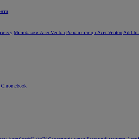
енти
ізнесу
Моноблоки Acer Veriton
Робочі станції Acer Veriton
Add-In
n Chromebook