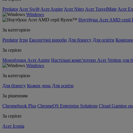
Predator
Acer Swift
Acer Aspire
Acer Nitro
Acer TravelMate
Acer Ex
Windows
Ноутбуки Acer AMD серії
За категорією
Predator
Ігри
Екологічні вироби
Для бізнесу
Для освіти
Компон
За серією
Моноблоки Acer Aspire
Настільні комп’ютери Acer Veriton для б
Windows
За категорією
Для бізнесу
Кожен день
Для освіти
За рішенням
Chromebook Plus
ChromeOS Enterprise Solutions
Cloud Gaming o
За серією
Acer Iconia