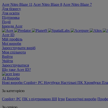
Acer Nitro Blaze 11
Acer Nitro Blaze 8
Acer Nitro Blaze 7
Для бізнесу
Для освіти
Підтримка
Події
Бренди Acer
Acer ID
Мій профіль
Мої вироби
Зареєструвати виріб
Моя спільнота
Вийти
Увійти
Зареєструватися
Що таке Acer ID?
AI
Вироби
Нові вироби
Copilot+ PC
Ноутбуки
Настільні ПК
Хромбуки
Пл
За категорією
Copilot+ PC
ПК з підтримкою ШІ
Ігри
Екологічні вироби
Профе
За серією