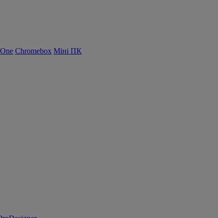
-One
Chromebox
Міні ПК