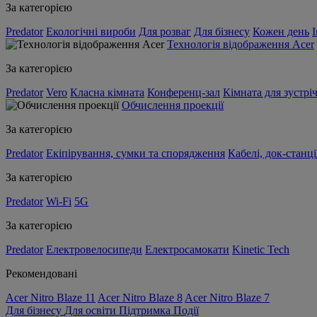
За категорією
Predator
Екологічні вироби
Для розваг
Для бізнесу
Кожен день
Технологія відображення Acer
За категорією
Predator
Vero
Класна кімната
Конференц-зал
Кімната для зустрі
Обчислення проекції
За категорією
Predator
Екіпірування, сумки та спорядження
Кабелі, док-станці
За категорією
Predator
Wi-Fi
5G
За категорією
Predator
Електровелосипеди
Електросамокати
Kinetic Tech
Рекомендовані
Acer Nitro Blaze 11
Acer Nitro Blaze 8
Acer Nitro Blaze 7
Для бізнесу
Для освіти
Підтримка
Події