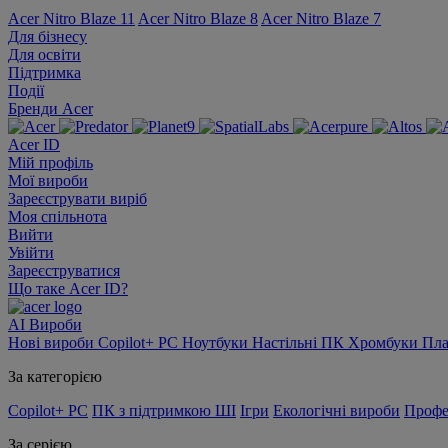
Acer Nitro Blaze 11
Acer Nitro Blaze 8
Acer Nitro Blaze 7
Для бізнесу
Для освіти
Підтримка
Події
Бренди Acer
Acer ID
Мій профіль
Мої вироби
Зареєструвати виріб
Моя спільнота
Вийти
Увійти
Зареєструватися
Що таке Acer ID?
AI
Вироби
Нові вироби
Copilot+ PC
Ноутбуки
Настільні ПК
Хромбуки
Пл
За категорією
Copilot+ PC
ПК з підтримкою ШІ
Ігри
Екологічні вироби
Профе
За серією