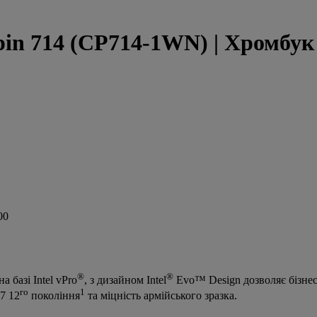
in 714 (CP714-1WN) | Хромбук E
®
®
 базі Intel vPro
, з дизайном Intel
Evo™ Design дозволяє бізнес-
го
1
7 12
покоління
та міцність армійського зразка.