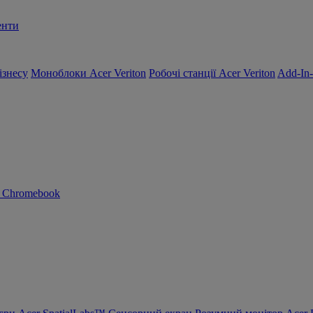
енти
ізнесу
Моноблоки Acer Veriton
Робочі станції Acer Veriton
Add-In
n Chromebook