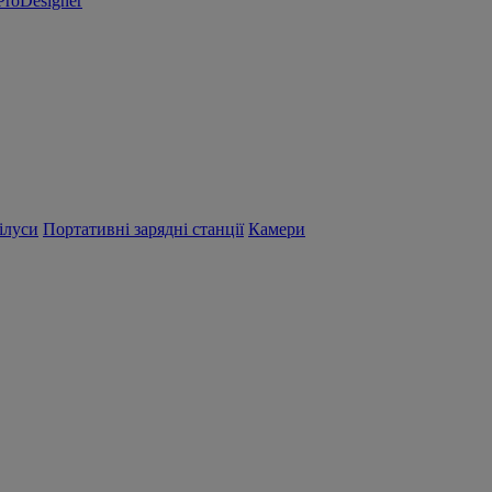
ProDesigner
ілуси
Портативні зарядні станції
Камери