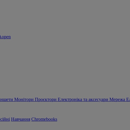
аншети
Монітори
Проєктори
Електроніка та аксесуари
Мережа
Е
сійні
Навчання
Chromebooks