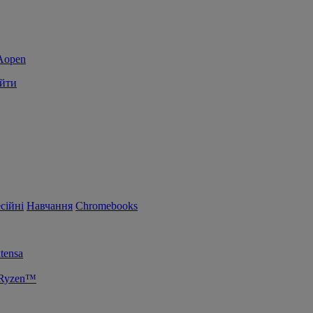
йти
сійні
Навчання
Chromebooks
tensa
 Ryzen™