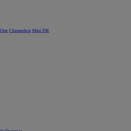
-One
Chromebox
Міні ПК