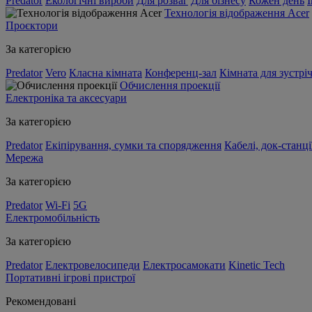
Predator
Екологічні вироби
Для розваг
Для бізнесу
Кожен день
Технологія відображення Acer
Проєктори
За категорією
Predator
Vero
Класна кімната
Конференц-зал
Кімната для зустрі
Обчислення проекції
Електроніка та аксесуари
За категорією
Predator
Екіпірування, сумки та спорядження
Кабелі, док-станці
Мережа
За категорією
Predator
Wi-Fi
5G
Електромобільність
За категорією
Predator
Електровелосипеди
Електросамокати
Kinetic Tech
Портативні ігрові пристрої
Рекомендовані