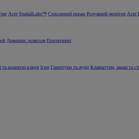
Ігри
Acer SpatialLabs™
Сенсорний екран
Розумний монітор
Acer 
чей
Домашнє дозвілля
Портативні
ї та апаратні ключі
Ігри
Гарнітури та аудіо
Клавіатури, миші та ст