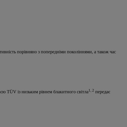
вність порівняно з попередніми поколіннями, а також час
1, 2
єю TÜV із низьким рівнем блакитного світла
передає