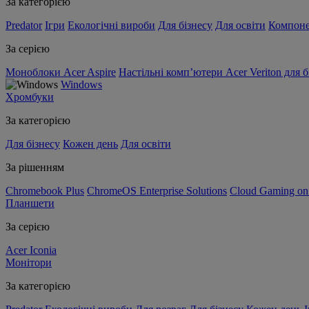
За категорією
Predator
Ігри
Екологічні вироби
Для бізнесу
Для освіти
Компон
За серією
Моноблоки Acer Aspire
Настільні комп’ютери Acer Veriton для б
Windows
Хромбуки
За категорією
Для бізнесу
Кожен день
Для освіти
За рішенням
Chromebook Plus
ChromeOS Enterprise Solutions
Cloud Gaming o
Планшети
За серією
Acer Iconia
Монітори
За категорією