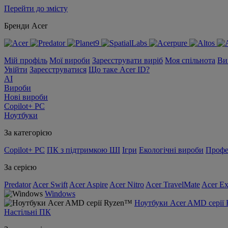
Перейти до змісту
Бренди Acer
Мій профіль
Мої вироби
Зареєструвати виріб
Моя спільнота
Ви
Увійти
Зареєструватися
Що таке Acer ID?
AI
Вироби
Нові вироби
Copilot+ PC
Ноутбуки
За категорією
Copilot+ PC
ПК з підтримкою ШІ
Ігри
Екологічні вироби
Профе
За серією
Predator
Acer Swift
Acer Aspire
Acer Nitro
Acer TravelMate
Acer Ex
Windows
Ноутбуки Acer AMD серії
Настільні ПК