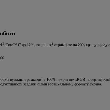
роботи
®
го
1
el
Core™ i7 до 12
покоління
отримайте на 20% кращу продукти
1
0) із вузькими рамками
з 100% покриттям sRGB та сертифікаці
продуктивність завдяки більш вертикальному формату екрана.