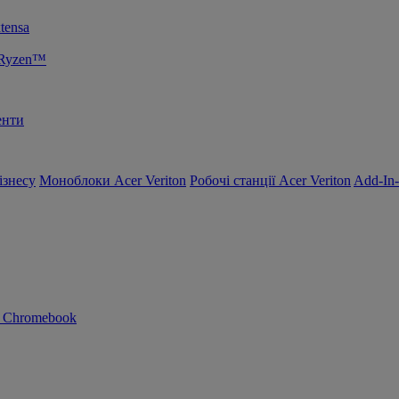
tensa
 Ryzen™
енти
ізнесу
Моноблоки Acer Veriton
Робочі станції Acer Veriton
Add-In
n Chromebook