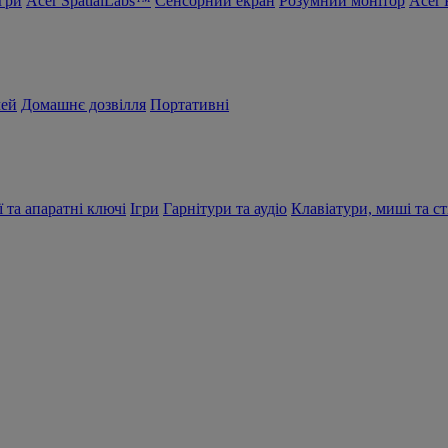
Ігри
Acer SpatialLabs™
Сенсорний екран
Розумний монітор
Acer 
чей
Домашнє дозвілля
Портативні
ї та апаратні ключі
Ігри
Гарнітури та аудіо
Клавіатури, миші та ст