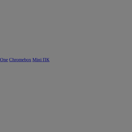
-One
Chromebox
Міні ПК