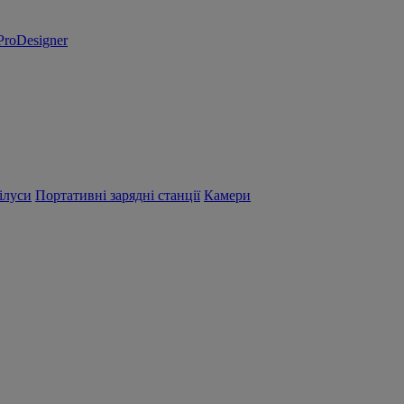
ProDesigner
ілуси
Портативні зарядні станції
Камери