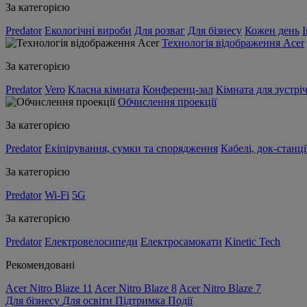
За категорією
Predator
Екологічні вироби
Для розваг
Для бізнесу
Кожен день
Технологія відображення Acer
За категорією
Predator
Vero
Класна кімната
Конференц-зал
Кімната для зустрі
Обчислення проекції
За категорією
Predator
Екіпірування, сумки та спорядження
Кабелі, док-станці
За категорією
Predator
Wi-Fi
5G
За категорією
Predator
Електровелосипеди
Електросамокати
Kinetic Tech
Рекомендовані
Acer Nitro Blaze 11
Acer Nitro Blaze 8
Acer Nitro Blaze 7
Для бізнесу
Для освіти
Підтримка
Події