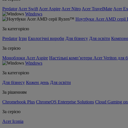
Predator
Acer Swift
Acer Aspire
Acer Nitro
Acer TravelMate
Acer Ex
Windows
Ноутбуки Acer AMD серії
За категорією
Predator
Ігри
Екологічні вироби
Для бізнесу
Для освіти
Компон
За серією
Моноблоки Acer Aspire
Настільні комп’ютери Acer Veriton для б
Windows
За категорією
Для бізнесу
Кожен день
Для освіти
За рішенням
Chromebook Plus
ChromeOS Enterprise Solutions
Cloud Gaming o
За серією
Acer Iconia