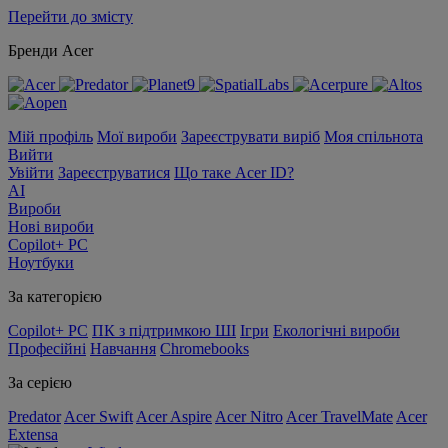
Перейти до змісту
Бренди Acer
Мій профіль
Мої вироби
Зареєструвати виріб
Моя спільнота
Вийти
Увійти
Зареєструватися
Що таке Acer ID?
AI
Вироби
Нові вироби
Copilot+ PC
Ноутбуки
За категорією
Copilot+ PC
ПК з підтримкою ШІ
Ігри
Екологічні вироби
Професійні
Навчання
Chromebooks
За серією
Predator
Acer Swift
Acer Aspire
Acer Nitro
Acer TravelMate
Acer
Extensa