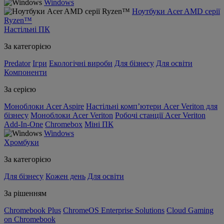
Windows
Ноутбуки Acer AMD серії
Ryzen™
Настільні ПК
За категорією
Predator
Ігри
Екологічні вироби
Для бізнесу
Для освіти
Компоненти
За серією
Моноблоки Acer Aspire
Настільні комп’ютери Acer Veriton для
бізнесу
Моноблоки Acer Veriton
Робочі станції Acer Veriton
Add-In-One
Chromebox
Міні ПК
Windows
Хромбуки
За категорією
Для бізнесу
Кожен день
Для освіти
За рішенням
Chromebook Plus
ChromeOS Enterprise Solutions
Cloud Gaming
on Chromebook