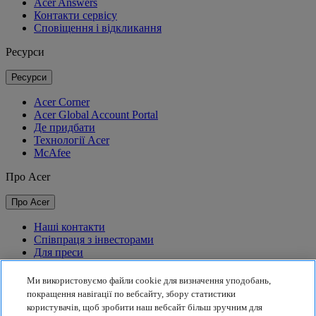
Acer Answers
Контакти сервісу
Сповіщення і відкликання
Ресурси
Ресурси
Acer Corner
Acer Global Account Portal
Де придбати
Технології Acer
McAfee
Про Acer
Про Acer
Наші контакти
Співпраця з інвесторами
Для преси
Нагороди
Події
Ми використовуємо файли cookie для визначення уподобань,
покращення навігації по вебсайту, збору статистики
Сталий розвиток
користувачів, щоб зробити наш вебсайт більш зручним для