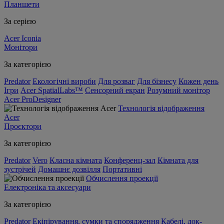
Планшети
За серією
Acer Iconia
Монітори
За категорією
Predator
Екологічні вироби
Для розваг
Для бізнесу
Кожен день
Ігри
Acer SpatialLabs™
Сенсорний екран
Розумний монітор
Acer ProDesigner
Технологія відображення
Acer
Проєктори
За категорією
Predator
Vero
Класна кімната
Конференц-зал
Кімната для
зустрічей
Домашнє дозвілля
Портативні
Обчислення проекції
Електроніка та аксесуари
За категорією
Predator
Екіпірування, сумки та спорядження
Кабелі, док-