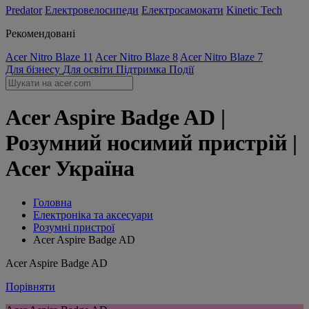
Predator
Електровелосипеди
Електросамокати
Kinetic Tech
Рекомендовані
Acer Nitro Blaze 11
Acer Nitro Blaze 8
Acer Nitro Blaze 7
Для бізнесу
Для освіти
Підтримка
Події
Acer Aspire Badge AD |
Розумний носимий пристрій |
Acer Україна
Головна
Електроніка та аксесуари
Розумні пристрої
Acer Aspire Badge AD
Acer Aspire Badge AD
Порівняти