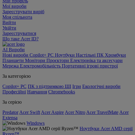
Мій профіль
Мої вироби
Зареєструвати виріб
Моя спільнота
Вийти
Увійти
Зареєструватися
Що таке Acer ID?
AI
Вироби
Нові вироби
Copilot+ PC
Ноутбуки
Настільні ПК
Хромбуки
Планшети
Монітори
Проєктори
Електроніка та аксесуари
Мережа
Електромобільність
Портативні ігрові пристрої
За категорією
Copilot+ PC
ПК з підтримкою ШІ
Ігри
Екологічні вироби
Професійні
Навчання
Chromebooks
За серією
Predator
Acer Swift
Acer Aspire
Acer Nitro
Acer TravelMate
Acer
Extensa
Windows
Ноутбуки Acer AMD серії
Ryzen™