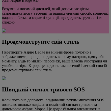
Acer Aspire Badge AD
Розумний носимий дисплей, який допомагає дітям
самовиражатися у веселий та індивідуальний спосіб, водночас
надаючи батькам корисні функції, що додають зручності та
спокою.
Продемонструйте свій стиль
Перетворіть Aspire Badge на міні-цифрове полотно з
зображеннями, що відповідають вашому настрою, одягу або
моменту. Будь то милий персонаж, ваша власна ілюстрація чи
улюблена зірка K-pop, це надасть вам веселий і легкий спосіб
продемонструвати свій стиль.
Швидкий сигнал тривоги SOS
Коли потрібна допомога, вбудований режим миготіння SOS
дозволяє швидко надіслати помітний сигнал тривоги за
допомогою азбуки Морзе. Це додає більшої впевненості в