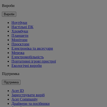
Вироби
Вироби
Ноутбуки
Настільні ПК
Хромбуки
Планшети
Монітори
Проєктори
Електроніка та аксесуари
Мережа
Електромобільність
Портативні ігрові пристрої
Екологічні вироби
Підтримка
Підтримка
Acer ID
Зареєструвати виріб
Acer Community
Драйвери та посібники