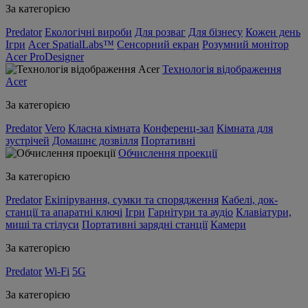
За категорією
Predator
Екологічні вироби
Для розваг
Для бізнесу
Кожен день
Ігри
Acer SpatialLabs™
Сенсорний екран
Розумний монітор
Acer ProDesigner
Технологія відображення
Acer
За категорією
Predator
Vero
Класна кімната
Конференц-зал
Кімната для
зустрічей
Домашнє дозвілля
Портативні
Обчислення проекції
За категорією
Predator
Екіпірування, сумки та спорядження
Кабелі, док-
станції та апаратні ключі
Ігри
Гарнітури та аудіо
Клавіатури,
миші та стілуси
Портативні зарядні станції
Камери
За категорією
Predator
Wi-Fi
5G
За категорією