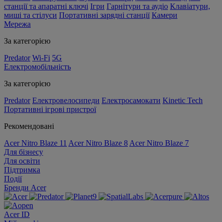
станції та апаратні ключі
Ігри
Гарнітури та аудіо
Клавіатури,
миші та стілуси
Портативні зарядні станції
Камери
Мережа
За категорією
Predator
Wi-Fi
5G
Електромобільність
За категорією
Predator
Електровелосипеди
Електросамокати
Kinetic Tech
Портативні ігрові пристрої
Рекомендовані
Acer Nitro Blaze 11
Acer Nitro Blaze 8
Acer Nitro Blaze 7
Для бізнесу
Для освіти
Підтримка
Події
Бренди Acer
Acer ID