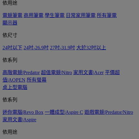
依用途
電競筆電
商用筆電
學生筆電
日常家用筆電
所有筆電
顯示器
依尺寸
24吋以下
24吋-26.9吋
27吋-31.9吋
大於32吋以上
依系列
高階電競|Predator
超值電競|Nitro
家用文書|Acer
平價超
值|AOPEN
所有螢幕
桌上型電腦
依系列
迷你電腦|Revo Box
一體成型|Aspire C
遊戲電競|Predator/Nitro
家用文書|Aspire
依用途