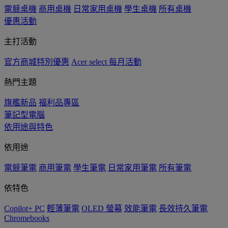
電競桌機
商用桌機
日常家用桌機
學生桌機
所有桌機
優惠活動
主打活動
官方商城特別優惠
Acer select 每月活動
熱門主題
旗艦新品
福利品專區
筆記型電腦
依用途與特色
依用途
電競筆電
商用筆電
學生筆電
日常家用筆電
所有筆電
依特色
Copilot+ PC
輕薄筆電
OLED 螢幕
效能筆電
長效持久筆電
Chromebooks