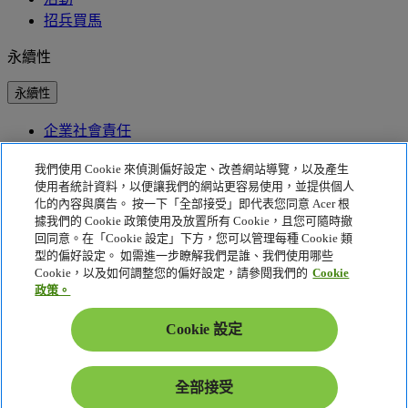
招兵買馬
永續性
永續性
企業社會責任
產品碳足跡
我們使用 Cookie 來偵測偏好設定、改善網站導覽，以及產生
Project Humanity
Earthion
使用者統計資料，以便讓我們的網站更容易使用，並提供個人
EPEAT
化的內容與廣告。 按一下「全部接受」即代表您同意 Acer 根
據我們的 Cookie 政策使用及放置所有 Cookie，且您可隨時撤
隱私權政策
回同意。在「Cookie 設定」下方，您可以管理每種 Cookie 類
型的偏好設定。 如需進一步瞭解我們是誰、我們使用哪些
Cookie 政策
Cookie，以及如何調整您的偏好設定，請參閱我們的
Cookie
法律聲明
政策。
其他法律資訊
協助工具政策
Cookie 設定
Cookie 設定
台灣 - 繁體中文
全部接受
© 2026 Acer Inc.