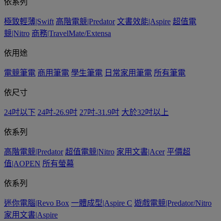
依系列
極致輕薄|Swift
高階電競|Predator
文書效能|Aspire
超值電
競|Nitro
商務|TravelMate/Extensa
依用途
電競筆電
商用筆電
學生筆電
日常家用筆電
所有筆電
依尺寸
24吋以下
24吋-26.9吋
27吋-31.9吋
大於32吋以上
依系列
高階電競|Predator
超值電競|Nitro
家用文書|Acer
平價超
值|AOPEN
所有螢幕
依系列
迷你電腦|Revo Box
一體成型|Aspire C
遊戲電競|Predator/Nitro
家用文書|Aspire