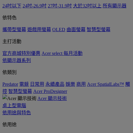
24吋以下
24吋-26.9吋
27吋-31.9吋
大於32吋以上
所有顯示器
依特色
攜帶型螢幕
遊戲用螢幕
OLED
曲面螢幕
智慧型螢幕
主打活動
官方商城特別優惠
Acer select 每月活動
依顯示器系列
依類別
Predator
電競
日常用
永續產品
娛樂
商用
Acer SpatialLabs™
觸
控
智慧型螢幕
Acer ProDesigner
Acer 顯示技術
桌上型電腦
依用途與特色
依用途