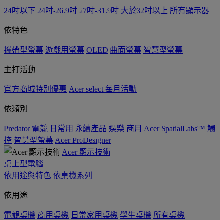
24吋以下
24吋-26.9吋
27吋-31.9吋
大於32吋以上
所有顯示器
依特色
攜帶型螢幕
遊戲用螢幕
OLED
曲面螢幕
智慧型螢幕
主打活動
官方商城特別優惠
Acer select 每月活動
依類別
Predator
電競
日常用
永續產品
娛樂
商用
Acer SpatialLabs™
觸
控
智慧型螢幕
Acer ProDesigner
Acer 顯示技術
桌上型電腦
依用途與特色
依桌機系列
依用途
電競桌機
商用桌機
日常家用桌機
學生桌機
所有桌機