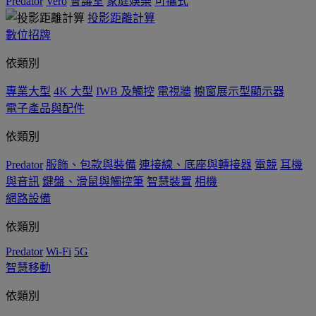
Predator
Vero
會議室
家庭娛樂
可攜式
投影距離計算
數位招牌
依類別
專業大型
4K 大型
IWB 及觸控
電視牆
櫥窗展示型顯示器
電子產品與配件
依類別
Predator
服飾、包款與裝備
連接線、底座與轉接器
電競
耳機
與音訊
鍵盤、滑鼠與觸控筆
智慧裝置
相機
網路設備
依類別
Predator
Wi-Fi
5G
智慧移動
依類別