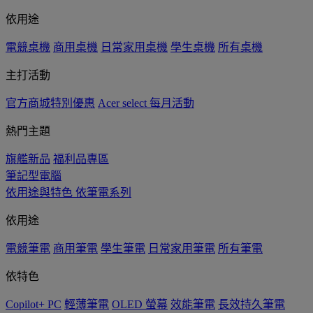
依用途
電競桌機
商用桌機
日常家用桌機
學生桌機
所有桌機
主打活動
官方商城特別優惠
Acer select 每月活動
熱門主題
旗艦新品
福利品專區
筆記型電腦
依用途與特色
依筆電系列
依用途
電競筆電
商用筆電
學生筆電
日常家用筆電
所有筆電
依特色
Copilot+ PC
輕薄筆電
OLED 螢幕
效能筆電
長效持久筆電