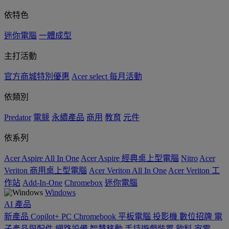
依特色
迷你電腦
一體成型
主打活動
官方商城特別優惠
Acer select 每月活動
依類別
Predator
電競
永續產品
商用
教育
元件
依系列
Acer Aspire All In One
Acer Aspire 經典桌上型電腦
Nitro
Acer
Veriton 商用桌上型電腦
Acer Veriton All In One
Acer Veriton 工
作站
Add-In-One
Chromebox
迷你電腦
Windows
AI
產品
新產品
Copilot+ PC
Chromebook
平板電腦
投影機
數位招牌
電
子產品與配件
網路設備
智慧移動
手持遊戲裝置
飲料
家電