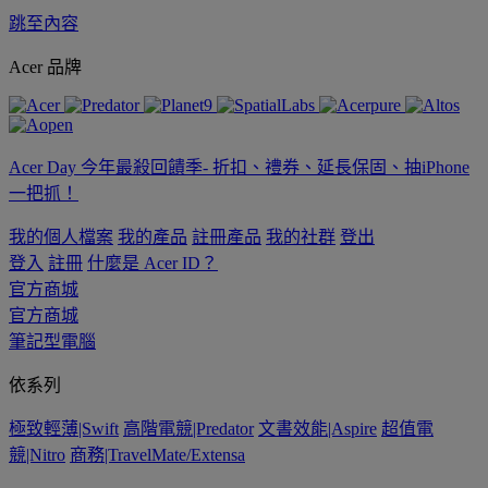
跳至內容
Acer 品牌
Acer Day 今年最殺回饋季- 折扣、禮券、延長保固、抽iPhone
一把抓！
我的個人檔案
我的產品
註冊產品
我的社群
登出
登入
註冊
什麼是 Acer ID？
官方商城
官方商城
筆記型電腦
依系列
極致輕薄|Swift
高階電競|Predator
文書效能|Aspire
超值電
競|Nitro
商務|TravelMate/Extensa