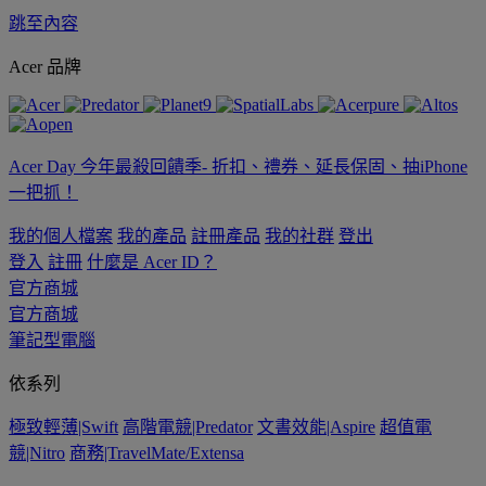
跳至內容
Acer 品牌
Acer Day 今年最殺回饋季- 折扣、禮券、延長保固、抽iPhone
一把抓！
我的個人檔案
我的產品
註冊產品
我的社群
登出
登入
註冊
什麼是 Acer ID？
官方商城
官方商城
筆記型電腦
依系列
極致輕薄|Swift
高階電競|Predator
文書效能|Aspire
超值電
競|Nitro
商務|TravelMate/Extensa