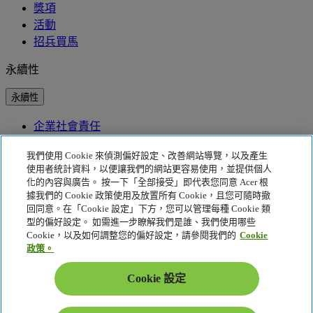
獎項
活動
招兵買馬
永續性
永續性
企業社會責任
產品碳足跡
我們使用 Cookie 來偵測偏好設定、改善網站導覽，以及產生
Project Humanity
Earthion
使用者統計資料，以便讓我們的網站更容易使用，並提供個人
EPEAT
化的內容與廣告。 按一下「全部接受」即代表您同意 Acer 根
據我們的 Cookie 政策使用及放置所有 Cookie，且您可隨時撤
隱私權政策
回同意。在「Cookie 設定」下方，您可以管理每種 Cookie 類
型的偏好設定。 如需進一步瞭解我們是誰、我們使用哪些
Cookie 政策
Cookie，以及如何調整您的偏好設定，請參閱我們的
Cookie
法律聲明
政策。
其他法律資訊
協助工具政策
Cookie 設定
Cookie 設定
台灣 - 繁體中文