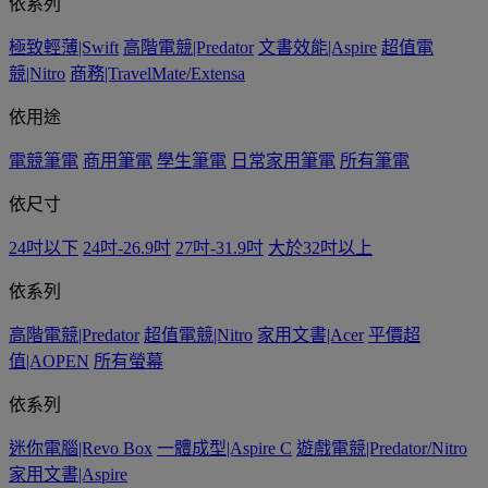
依系列
極致輕薄|Swift
高階電競|Predator
文書效能|Aspire
超值電
競|Nitro
商務|TravelMate/Extensa
依用途
電競筆電
商用筆電
學生筆電
日常家用筆電
所有筆電
依尺寸
24吋以下
24吋-26.9吋
27吋-31.9吋
大於32吋以上
依系列
高階電競|Predator
超值電競|Nitro
家用文書|Acer
平價超
值|AOPEN
所有螢幕
依系列
迷你電腦|Revo Box
一體成型|Aspire C
遊戲電競|Predator/Nitro
家用文書|Aspire