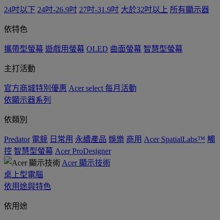
24吋以下
24吋-26.9吋
27吋-31.9吋
大於32吋以上
所有顯示器
依特色
攜帶型螢幕
遊戲用螢幕
OLED
曲面螢幕
智慧型螢幕
主打活動
官方商城特別優惠
Acer select 每月活動
依顯示器系列
依類別
Predator
電競
日常用
永續產品
娛樂
商用
Acer SpatialLabs™
觸
控
智慧型螢幕
Acer ProDesigner
Acer 顯示技術
桌上型電腦
依用途與特色
依用途