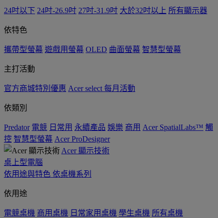
24吋以下
24吋-26.9吋
27吋-31.9吋
大於32吋以上
所有顯示器
依特色
攜帶型螢幕
遊戲用螢幕
OLED
曲面螢幕
智慧型螢幕
主打活動
官方商城特別優惠
Acer select 每月活動
依類別
Predator
電競
日常用
永續產品
娛樂
商用
Acer SpatialLabs™
觸
控
智慧型螢幕
Acer ProDesigner
Acer 顯示技術
桌上型電腦
依用途與特色
依桌機系列
依用途
電競桌機
商用桌機
日常家用桌機
學生桌機
所有桌機