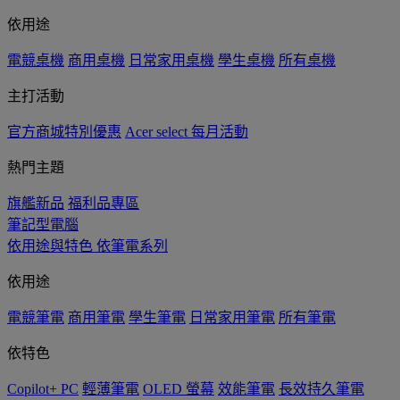
依用途
電競桌機
商用桌機
日常家用桌機
學生桌機
所有桌機
主打活動
官方商城特別優惠
Acer select 每月活動
熱門主題
旗艦新品
福利品專區
筆記型電腦
依用途與特色
依筆電系列
依用途
電競筆電
商用筆電
學生筆電
日常家用筆電
所有筆電
依特色
Copilot+ PC
輕薄筆電
OLED 螢幕
效能筆電
長效持久筆電