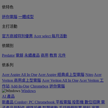
依特色
迷你電腦
一體成型
主打活動
官方商城特別優惠
Acer select 每月活動
依類別
Predator
電競
永續產品
商用
教育
元件
依系列
Acer Aspire All In One
Acer Aspire 經典桌上型電腦
Nitro
Acer
Veriton 商用桌上型電腦
Acer Veriton All In One
Acer Veriton 工
作站
Add-In-One
Chromebox
迷你電腦
Windows
AI
產品
新產品
Copilot+ PC
Chromebook
平板電腦
投影機
數位招牌
電
子產品與配件
網路設備
智慧移動
手持遊戲裝置
飲料
家電