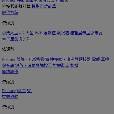
Predator
Vero
會議室
家庭娛樂
可攜式
投影距離計算
數位招牌
依類別
專業大型
4K 大型
IWB 及觸控
電視牆
櫥窗展示型顯示器
電子產品與配件
依類別
Predator
服飾、包款與裝備
連接線、底座與轉接器
電競
耳機
與音訊
鍵盤、滑鼠與觸控筆
智慧裝置
相機
網路設備
依類別
Predator
Wi-Fi
5G
智慧移動
依類別