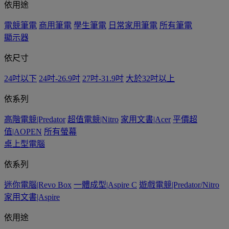
依用途
電競筆電
商用筆電
學生筆電
日常家用筆電
所有筆電
顯示器
依尺寸
24吋以下
24吋-26.9吋
27吋-31.9吋
大於32吋以上
依系列
高階電競|Predator
超值電競|Nitro
家用文書|Acer
平價超
值|AOPEN
所有螢幕
桌上型電腦
依系列
迷你電腦|Revo Box
一體成型|Aspire C
遊戲電競|Predator/Nitro
家用文書|Aspire
依用途