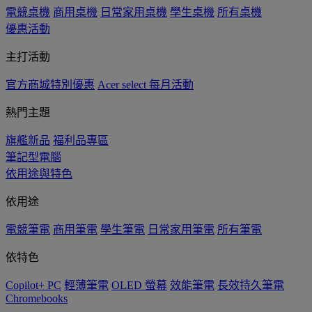
電競桌機
商用桌機
日常家用桌機
學生桌機
所有桌機
優惠活動
主打活動
官方商城特別優惠
Acer select 每月活動
熱門主題
旗艦新品
福利品專區
筆記型電腦
依用途與特色
依用途
電競筆電
商用筆電
學生筆電
日常家用筆電
所有筆電
依特色
Copilot+ PC
輕薄筆電
OLED 螢幕
效能筆電
長效持久筆電
Chromebooks