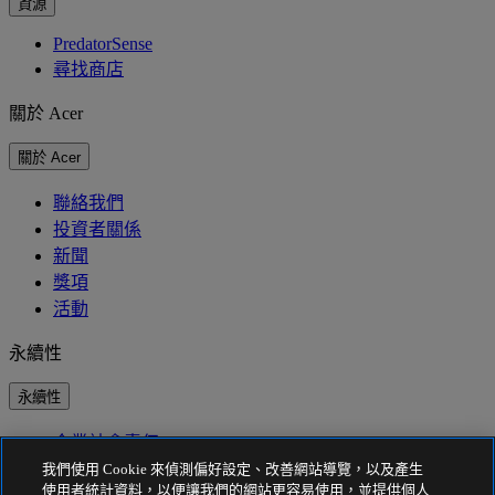
資源
PredatorSense
尋找商店
關於 Acer
關於 Acer
聯絡我們
投資者關係
新聞
獎項
活動
永續性
永續性
企業社會責任
產品碳足跡
我們使用 Cookie 來偵測偏好設定、改善網站導覽，以及產生
Project Humanity
使用者統計資料，以便讓我們的網站更容易使用，並提供個人