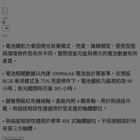
0
• 電池續航力會因燈光效果模式、亮度、連線類型、使用型態
與環境條件而有所不同。實際效能可能與標示的電池數據有所
差異。
• 電池相關數據以內建 10000mAh 電池為計算基準。在預設
RGB 串流模式及 75% 亮度條件下，電池續航力最高約為 90
小時；背光關閉時可達 285 小時。
• 鍵盤預裝紅色機械軸。盒裝內附 4 顆青軸，用於熱插拔示
範。熱插拔相容性僅適用於受支援的軸體腳位。
• 熱插拔相容性適用於標準 MX 式軸體腳位。不保證相容於所
有第三方軸體。