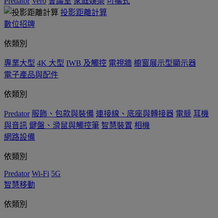
Predator
Vero
會議室
家庭娛樂
可攜式
投影距離計算
數位招牌
依類別
專業大型
4K 大型
IWB 及觸控
電視牆
櫥窗展示型顯示器
電子產品與配件
依類別
Predator
服飾、包款與裝備
連接線、底座與轉接器
電競
耳機
與音訊
鍵盤、滑鼠與觸控筆
智慧裝置
相機
網路設備
依類別
Predator
Wi-Fi
5G
智慧移動
依類別