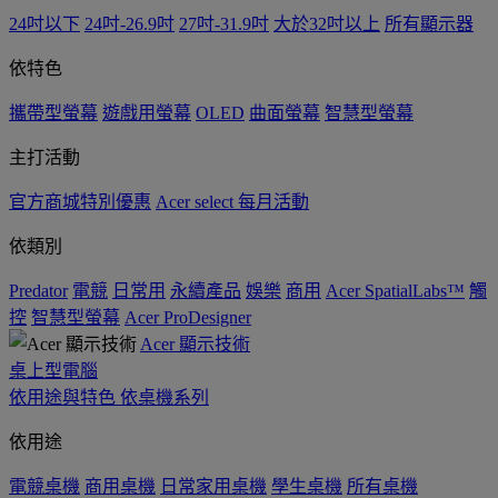
24吋以下
24吋-26.9吋
27吋-31.9吋
大於32吋以上
所有顯示器
依特色
攜帶型螢幕
遊戲用螢幕
OLED
曲面螢幕
智慧型螢幕
主打活動
官方商城特別優惠
Acer select 每月活動
依類別
Predator
電競
日常用
永續產品
娛樂
商用
Acer SpatialLabs™
觸
控
智慧型螢幕
Acer ProDesigner
Acer 顯示技術
桌上型電腦
依用途與特色
依桌機系列
依用途
電競桌機
商用桌機
日常家用桌機
學生桌機
所有桌機