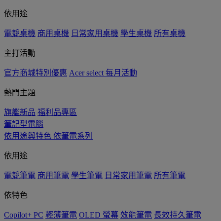
依用途
電競桌機
商用桌機
日常家用桌機
學生桌機
所有桌機
主打活動
官方商城特別優惠
Acer select 每月活動
熱門主題
旗艦新品
福利品專區
筆記型電腦
依用途與特色
依筆電系列
依用途
電競筆電
商用筆電
學生筆電
日常家用筆電
所有筆電
依特色
Copilot+ PC
輕薄筆電
OLED 螢幕
效能筆電
長效持久筆電