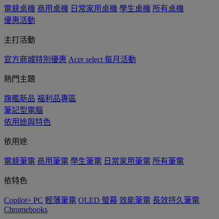
電競桌機
商用桌機
日常家用桌機
學生桌機
所有桌機
優惠活動
主打活動
官方商城特別優惠
Acer select 每月活動
熱門主題
旗艦新品
福利品專區
筆記型電腦
依用途與特色
依用途
電競筆電
商用筆電
學生筆電
日常家用筆電
所有筆電
依特色
Copilot+ PC
輕薄筆電
OLED 螢幕
效能筆電
長效持久筆電
Chromebooks