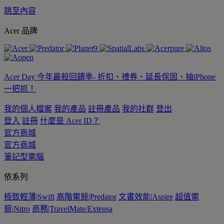
跳至內容
Acer 品牌
Acer Day 今年最殺回饋季- 折扣、禮券、延長保固、抽iPhone
一把抓！
我的個人檔案
我的產品
註冊產品
我的社群
登出
登入
註冊
什麼是 Acer ID？
官方商城
官方商城
筆記型電腦
依系列
極致輕薄|Swift
高階電競|Predator
文書效能|Aspire
超值電
競|Nitro
商務|TravelMate/Extensa