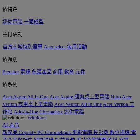
依特色
迷你電腦
一體成型
主打活動
官方商城特別優惠
Acer select 每月活動
依類別
Predator
電競
永續產品
商用
教育
元件
依系列
Acer Aspire All In One
Acer Aspire 經典桌上型電腦
Nitro
Acer
Veriton 商用桌上型電腦
Acer Veriton All In One
Acer Veriton 工
作站
Add-In-One
Chromebox
迷你電腦
Windows
AI
產品
新產品
Copilot+ PC
Chromebook
平板電腦
投影機
數位招牌
電
子產品與配件
網路設備
智慧移動
手持遊戲裝置
飲料
家電