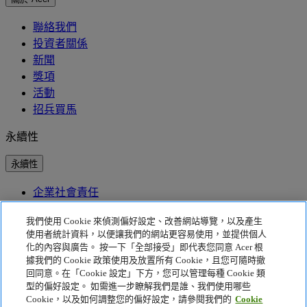
聯絡我們
投資者關係
新聞
獎項
活動
招兵買馬
永續性
永續性
企業社會責任
產品碳足跡
我們使用 Cookie 來偵測偏好設定、改善網站導覽，以及產生
Project Humanity
Earthion
使用者統計資料，以便讓我們的網站更容易使用，並提供個人
EPEAT
化的內容與廣告。 按一下「全部接受」即代表您同意 Acer 根
據我們的 Cookie 政策使用及放置所有 Cookie，且您可隨時撤
隱私權政策
回同意。在「Cookie 設定」下方，您可以管理每種 Cookie 類
型的偏好設定。 如需進一步瞭解我們是誰、我們使用哪些
Cookie 政策
Cookie，以及如何調整您的偏好設定，請參閱我們的
Cookie
法律聲明