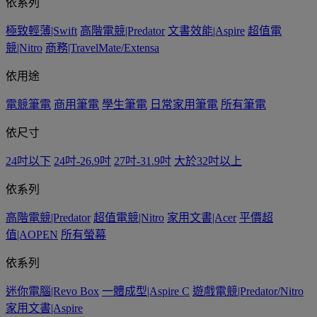
依系列
極致輕薄|Swift
高階電競|Predator
文書效能|Aspire
超值電
競|Nitro
商務|TravelMate/Extensa
依用途
電競筆電
商用筆電
學生筆電
日常家用筆電
所有筆電
依尺寸
24吋以下
24吋-26.9吋
27吋-31.9吋
大於32吋以上
依系列
高階電競|Predator
超值電競|Nitro
家用文書|Acer
平價超
值|AOPEN
所有螢幕
依系列
迷你電腦|Revo Box
一體成型|Aspire C
遊戲電競|Predator/Nitro
家用文書|Aspire