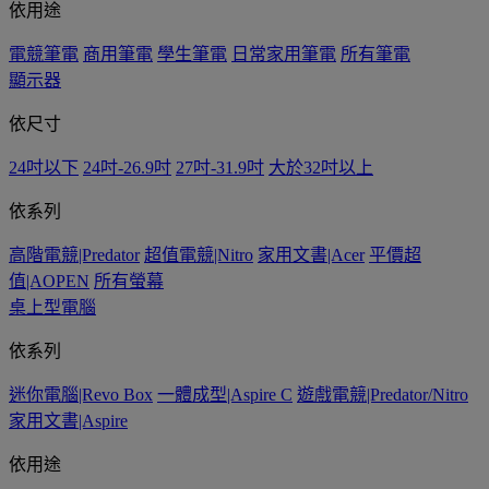
依用途
電競筆電
商用筆電
學生筆電
日常家用筆電
所有筆電
顯示器
依尺寸
24吋以下
24吋-26.9吋
27吋-31.9吋
大於32吋以上
依系列
高階電競|Predator
超值電競|Nitro
家用文書|Acer
平價超
值|AOPEN
所有螢幕
桌上型電腦
依系列
迷你電腦|Revo Box
一體成型|Aspire C
遊戲電競|Predator/Nitro
家用文書|Aspire
依用途