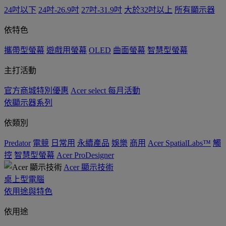
24吋以下
24吋-26.9吋
27吋-31.9吋
大於32吋以上
所有顯示器
依特色
攜帶型螢幕
遊戲用螢幕
OLED
曲面螢幕
智慧型螢幕
主打活動
官方商城特別優惠
Acer select 每月活動
依顯示器系列
依類別
Predator
電競
日常用
永續產品
娛樂
商用
Acer SpatialLabs™
觸
控
智慧型螢幕
Acer ProDesigner
Acer 顯示技術
桌上型電腦
依用途與特色
依用途