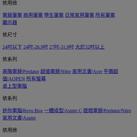
依用途
電競筆電
商用筆電
學生筆電
日常家用筆電
所有筆電
顯示器
依尺寸
24吋以下
24吋-26.9吋
27吋-31.9吋
大於32吋以上
依系列
高階電競|Predator
超值電競|Nitro
家用文書|Acer
平價超
值|AOPEN
所有螢幕
桌上型電腦
依系列
迷你電腦|Revo Box
一體成型|Aspire C
遊戲電競|Predator/Nitro
家用文書|Aspire
依用途