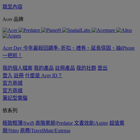
跳至內容
Acer 品牌
Acer Day 今年最殺回饋季- 折扣、禮券、延長保固、抽iPhone
一把抓！
我的個人檔案
我的產品
註冊產品
我的社群
登出
登入
註冊
什麼是 Acer ID？
官方商城
官方商城
筆記型電腦
依系列
極致輕薄|Swift
高階電競|Predator
文書效能|Aspire
超值電
競|Nitro
商務|TravelMate/Extensa