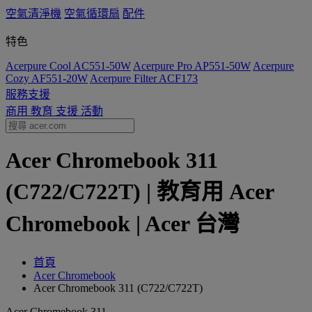
空氣清淨機
空氣循環扇
配件
特色
Acerpure Cool AC551-50W
Acerpure Pro AP551-50W
Acerpure
Cozy AF551-20W
Acerpure Filter ACF173
服務支援
商用
教育
支援
活動
Acer Chromebook 311
(C722/C722T) | 教育用 Acer
Chromebook | Acer 台灣
首頁
Acer Chromebook
Acer Chromebook 311 (C722/C722T)
Acer Chromebook 311