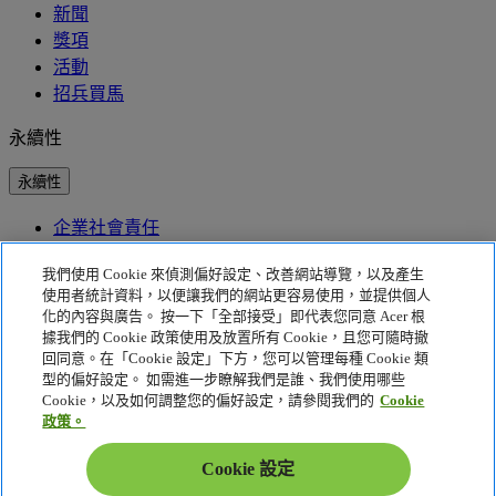
新聞
獎項
活動
招兵買馬
永續性
永續性
企業社會責任
產品碳足跡
Project Humanity
我們使用 Cookie 來偵測偏好設定、改善網站導覽，以及產生
Earthion
使用者統計資料，以便讓我們的網站更容易使用，並提供個人
EPEAT
化的內容與廣告。 按一下「全部接受」即代表您同意 Acer 根
據我們的 Cookie 政策使用及放置所有 Cookie，且您可隨時撤
隱私權政策
回同意。在「Cookie 設定」下方，您可以管理每種 Cookie 類
型的偏好設定。 如需進一步瞭解我們是誰、我們使用哪些
Cookie 政策
Cookie，以及如何調整您的偏好設定，請參閱我們的
Cookie
法律聲明
政策。
其他法律資訊
協助工具政策
Cookie 設定
Cookie 設定