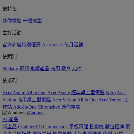
依特色
迷你電腦
一體成型
主打活動
官方商城特別優惠
Acer select 每月活動
依類別
Predator
電競
永續產品
商用
教育
元件
依系列
Acer Aspire All In One
Acer Aspire 經典桌上型電腦
Nitro
Acer
Veriton 商用桌上型電腦
Acer Veriton All In One
Acer Veriton 工
作站
Add-In-One
Chromebox
迷你電腦
Windows
AI
產品
新產品
Copilot+ PC
Chromebook
平板電腦
投影機
數位招牌
電
子產品與配件
網路設備
智慧移動
手持遊戲裝置
飲料
家電