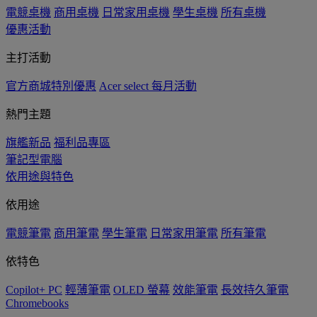
電競桌機
商用桌機
日常家用桌機
學生桌機
所有桌機
優惠活動
主打活動
官方商城特別優惠
Acer select 每月活動
熱門主題
旗艦新品
福利品專區
筆記型電腦
依用途與特色
依用途
電競筆電
商用筆電
學生筆電
日常家用筆電
所有筆電
依特色
Copilot+ PC
輕薄筆電
OLED 螢幕
效能筆電
長效持久筆電
Chromebooks