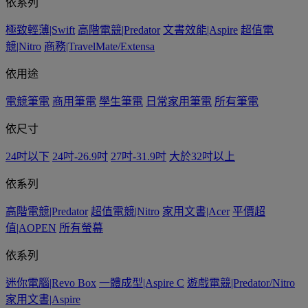
依系列
極致輕薄|Swift
高階電競|Predator
文書效能|Aspire
超值電
競|Nitro
商務|TravelMate/Extensa
依用途
電競筆電
商用筆電
學生筆電
日常家用筆電
所有筆電
依尺寸
24吋以下
24吋-26.9吋
27吋-31.9吋
大於32吋以上
依系列
高階電競|Predator
超值電競|Nitro
家用文書|Acer
平價超
值|AOPEN
所有螢幕
依系列
迷你電腦|Revo Box
一體成型|Aspire C
遊戲電競|Predator/Nitro
家用文書|Aspire