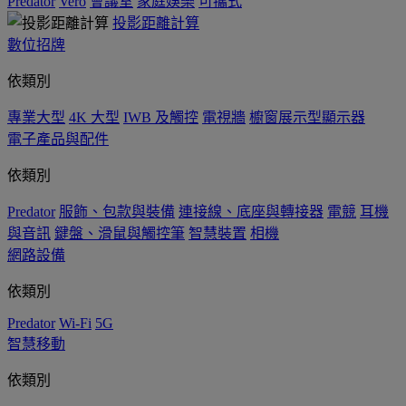
Predator
Vero
會議室
家庭娛樂
可攜式
投影距離計算
數位招牌
依類別
專業大型
4K 大型
IWB 及觸控
電視牆
櫥窗展示型顯示器
電子產品與配件
依類別
Predator
服飾、包款與裝備
連接線、底座與轉接器
電競
耳機
與音訊
鍵盤、滑鼠與觸控筆
智慧裝置
相機
網路設備
依類別
Predator
Wi-Fi
5G
智慧移動
依類別