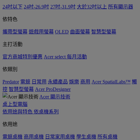
24吋以下
24吋-26.9吋
27吋-31.9吋
大於32吋以上
所有顯示器
依特色
攜帶型螢幕
遊戲用螢幕
OLED
曲面螢幕
智慧型螢幕
主打活動
官方商城特別優惠
Acer select 每月活動
依類別
Predator
電競
日常用
永續產品
娛樂
商用
Acer SpatialLabs™
觸
控
智慧型螢幕
Acer ProDesigner
Acer 顯示技術
桌上型電腦
依用途與特色
依桌機系列
依用途
電競桌機
商用桌機
日常家用桌機
學生桌機
所有桌機