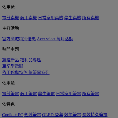
依用途
電競桌機
商用桌機
日常家用桌機
學生桌機
所有桌機
主打活動
官方商城特別優惠
Acer select 每月活動
熱門主題
旗艦新品
福利品專區
筆記型電腦
依用途與特色
依筆電系列
依用途
電競筆電
商用筆電
學生筆電
日常家用筆電
所有筆電
依特色
Copilot+ PC
輕薄筆電
OLED 螢幕
效能筆電
長效持久筆電