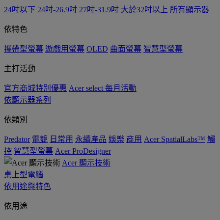
24吋以下
24吋-26.9吋
27吋-31.9吋
大於32吋以上
所有顯示器
依特色
攜帶型螢幕
遊戲用螢幕
OLED
曲面螢幕
智慧型螢幕
主打活動
官方商城特別優惠
Acer select 每月活動
依顯示器系列
依類別
Predator
電競
日常用
永續產品
娛樂
商用
Acer SpatialLabs™
觸
控
智慧型螢幕
Acer ProDesigner
Acer 顯示技術
桌上型電腦
依用途與特色
依用途