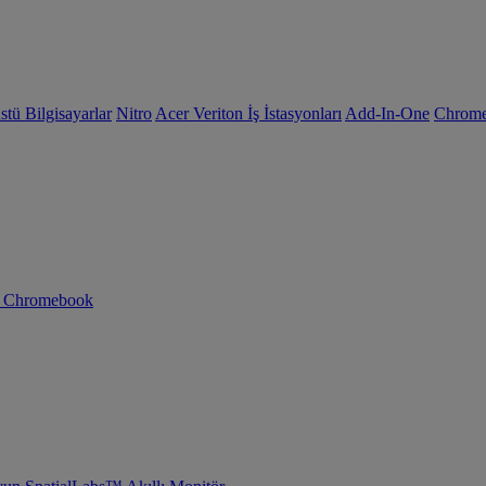
tü Bilgisayarlar
Nitro
Acer Veriton İş İstasyonları
Add-In-One
Chrom
n Chromebook