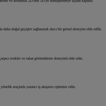
lerine ve kesintisiz 2D'den 3D'ye dönüştürmeye açılan kapınız.
a daha doğal geçişler sağlanarak akıcı bir görsel deneyim elde edilir.
 çarpıcı renkler ve rahat görüntüleme deneyimi elde edin.
nelik araçlarla yaratıcı iş akışınızı optimize edin.