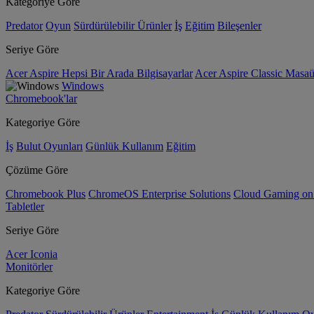
Kategoriye Göre
Predator
Oyun
Sürdürülebilir Ürünler
İş
Eğitim
Bileşenler
Seriye Göre
Acer Aspire Hepsi Bir Arada Bilgisayarlar
Acer Aspire Classic Masaüs
Windows
Chromebook'lar
Kategoriye Göre
İş
Bulut Oyunları
Günlük Kullanım
Eğitim
Çözüme Göre
Chromebook Plus
ChromeOS Enterprise Solutions
Cloud Gaming o
Tabletler
Seriye Göre
Acer Iconia
Monitörler
Kategoriye Göre