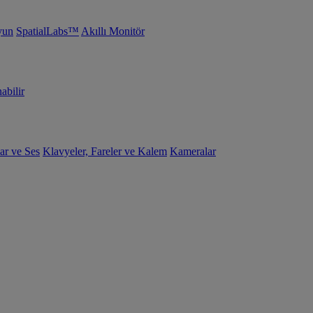
yun
SpatialLabs™
Akıllı Monitör
abilir
ar ve Ses
Klavyeler, Fareler ve Kalem
Kameralar