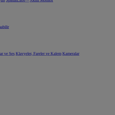
yun
SpatialLabs™
Akıllı Monitör
abilir
ar ve Ses
Klavyeler, Fareler ve Kalem
Kameralar