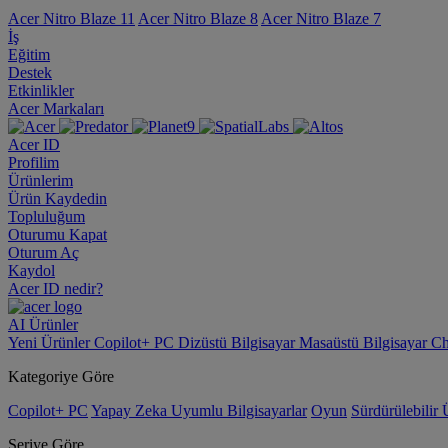
Acer Nitro Blaze 11
Acer Nitro Blaze 8
Acer Nitro Blaze 7
İş
Eğitim
Destek
Etkinlikler
Acer Markaları
Acer ID
Profilim
Ürünlerim
Ürün Kaydedin
Topluluğum
Oturumu Kapat
Oturum Aç
Kaydol
Acer ID nedir?
AI
Ürünler
Yeni Ürünler
Copilot+ PC
Dizüstü Bilgisayar
Masaüstü Bilgisayar
Ch
Kategoriye Göre
Copilot+ PC
Yapay Zeka Uyumlu Bilgisayarlar
Oyun
Sürdürülebilir 
Seriye Göre