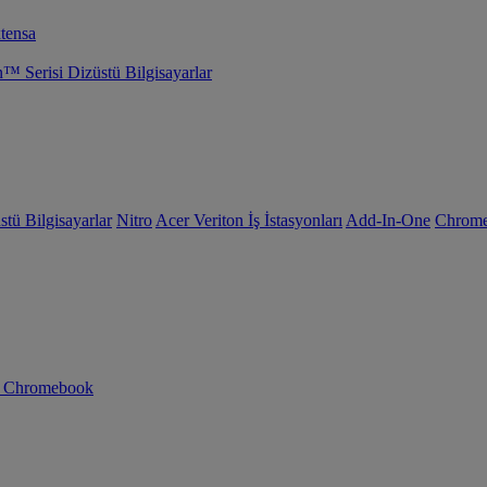
tensa
Serisi Dizüstü Bilgisayarlar
tü Bilgisayarlar
Nitro
Acer Veriton İş İstasyonları
Add-In-One
Chrom
n Chromebook