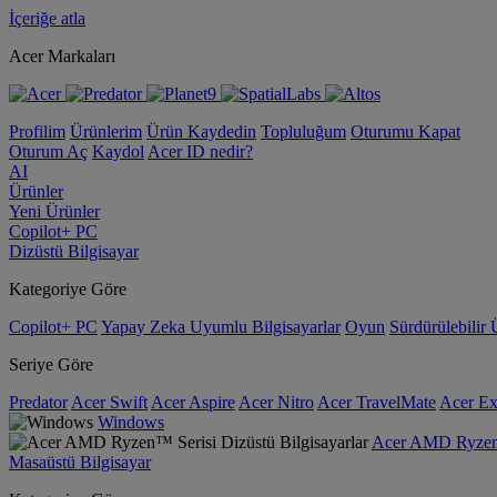
İçeriğe atla
Acer Markaları
Profilim
Ürünlerim
Ürün Kaydedin
Topluluğum
Oturumu Kapat
Oturum Aç
Kaydol
Acer ID nedir?
AI
Ürünler
Yeni Ürünler
Copilot+ PC
Dizüstü Bilgisayar
Kategoriye Göre
Copilot+ PC
Yapay Zeka Uyumlu Bilgisayarlar
Oyun
Sürdürülebilir 
Seriye Göre
Predator
Acer Swift
Acer Aspire
Acer Nitro
Acer TravelMate
Acer Ex
Windows
Acer AMD Ryzen™ 
Masaüstü Bilgisayar