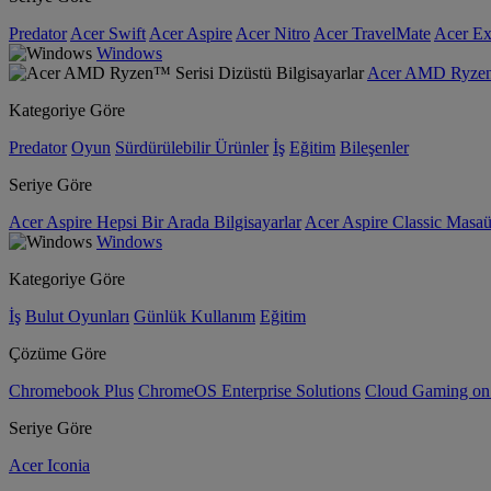
Predator
Acer Swift
Acer Aspire
Acer Nitro
Acer TravelMate
Acer Ex
Windows
Acer AMD Ryzen™ 
Kategoriye Göre
Predator
Oyun
Sürdürülebilir Ürünler
İş
Eğitim
Bileşenler
Seriye Göre
Acer Aspire Hepsi Bir Arada Bilgisayarlar
Acer Aspire Classic Masaüs
Windows
Kategoriye Göre
İş
Bulut Oyunları
Günlük Kullanım
Eğitim
Çözüme Göre
Chromebook Plus
ChromeOS Enterprise Solutions
Cloud Gaming o
Seriye Göre
Acer Iconia