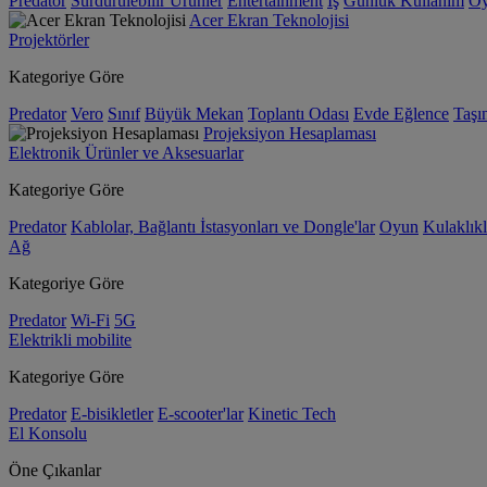
Predator
Sürdürülebilir Ürünler
Entertainment
İş
Günlük Kullanım
O
Acer Ekran Teknolojisi
Projektörler
Kategoriye Göre
Predator
Vero
Sınıf
Büyük Mekan
Toplantı Odası
Evde Eğlence
Taşın
Projeksiyon Hesaplaması
Elektronik Ürünler ve Aksesuarlar
Kategoriye Göre
Predator
Kablolar, Bağlantı İstasyonları ve Dongle'lar
Oyun
Kulaklıkl
Ağ
Kategoriye Göre
Predator
Wi-Fi
5G
Elektrikli mobilite
Kategoriye Göre
Predator
E-bisikletler
E-scooter'lar
Kinetic Tech
El Konsolu
Öne Çıkanlar