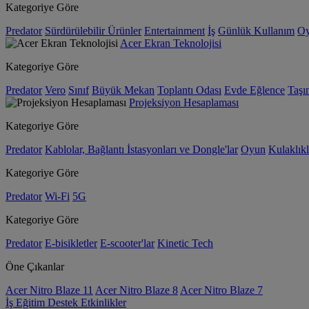
Kategoriye Göre
Predator
Sürdürülebilir Ürünler
Entertainment
İş
Günlük Kullanım
O
Acer Ekran Teknolojisi
Kategoriye Göre
Predator
Vero
Sınıf
Büyük Mekan
Toplantı Odası
Evde Eğlence
Taşın
Projeksiyon Hesaplaması
Kategoriye Göre
Predator
Kablolar, Bağlantı İstasyonları ve Dongle'lar
Oyun
Kulaklıkl
Kategoriye Göre
Predator
Wi-Fi
5G
Kategoriye Göre
Predator
E-bisikletler
E-scooter'lar
Kinetic Tech
Öne Çıkanlar
Acer Nitro Blaze 11
Acer Nitro Blaze 8
Acer Nitro Blaze 7
İş
Eğitim
Destek
Etkinlikler