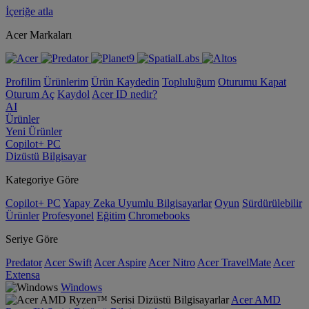
İçeriğe atla
Acer Markaları
Profilim
Ürünlerim
Ürün Kaydedin
Topluluğum
Oturumu Kapat
Oturum Aç
Kaydol
Acer ID nedir?
AI
Ürünler
Yeni Ürünler
Copilot+ PC
Dizüstü Bilgisayar
Kategoriye Göre
Copilot+ PC
Yapay Zeka Uyumlu Bilgisayarlar
Oyun
Sürdürülebilir
Ürünler
Profesyonel
Eğitim
Chromebooks
Seriye Göre
Predator
Acer Swift
Acer Aspire
Acer Nitro
Acer TravelMate
Acer
Extensa
Windows
Acer AMD