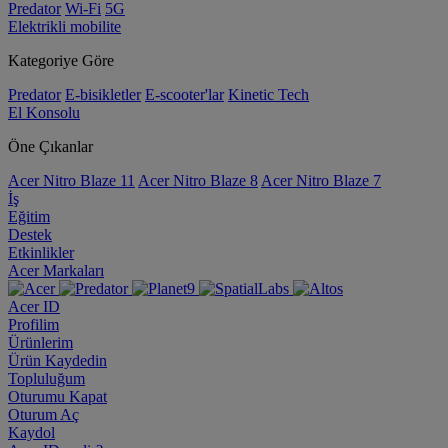
Predator
Wi-Fi
5G
Elektrikli mobilite
Kategoriye Göre
Predator
E-bisikletler
E-scooter'lar
Kinetic Tech
El Konsolu
Öne Çıkanlar
Acer Nitro Blaze 11
Acer Nitro Blaze 8
Acer Nitro Blaze 7
İş
Eğitim
Destek
Etkinlikler
Acer Markaları
Acer ID
Profilim
Ürünlerim
Ürün Kaydedin
Topluluğum
Oturumu Kapat
Oturum Aç
Kaydol