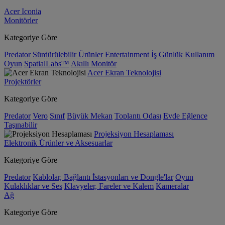
Acer Iconia
Monitörler
Kategoriye Göre
Predator
Sürdürülebilir Ürünler
Entertainment
İş
Günlük Kullanım
Oyun
SpatialLabs™
Akıllı Monitör
Acer Ekran Teknolojisi
Projektörler
Kategoriye Göre
Predator
Vero
Sınıf
Büyük Mekan
Toplantı Odası
Evde Eğlence
Taşınabilir
Projeksiyon Hesaplaması
Elektronik Ürünler ve Aksesuarlar
Kategoriye Göre
Predator
Kablolar, Bağlantı İstasyonları ve Dongle'lar
Oyun
Kulaklıklar ve Ses
Klavyeler, Fareler ve Kalem
Kameralar
Ağ
Kategoriye Göre