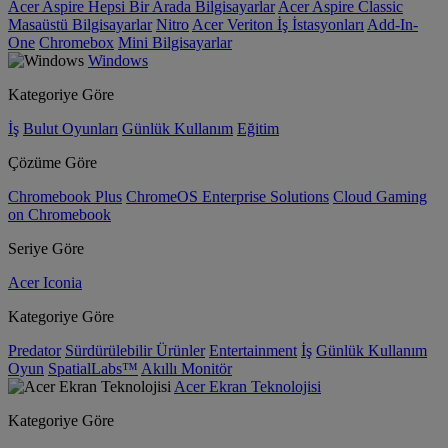
Acer Aspire Hepsi Bir Arada Bilgisayarlar
Acer Aspire Classic
Masaüstü Bilgisayarlar
Nitro
Acer Veriton İş İstasyonları
Add-In-
One
Chromebox
Mini Bilgisayarlar
Windows
Kategoriye Göre
İş
Bulut Oyunları
Günlük Kullanım
Eğitim
Çözüme Göre
Chromebook Plus
ChromeOS Enterprise Solutions
Cloud Gaming
on Chromebook
Seriye Göre
Acer Iconia
Kategoriye Göre
Predator
Sürdürülebilir Ürünler
Entertainment
İş
Günlük Kullanım
Oyun
SpatialLabs™
Akıllı Monitör
Acer Ekran Teknolojisi
Kategoriye Göre