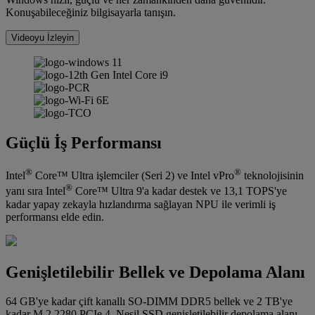
Konuşabileceğiniz bilgisayarla tanışın.
Videoyu İzleyin
Güçlü İş Performansı
®
®
Intel
Core™ Ultra işlemciler (Seri 2) ve Intel vPro
teknolojisinin
®
yanı sıra Intel
Core™ Ultra 9'a kadar destek ve 13,1 TOPS'ye
kadar yapay zekayla hızlandırma sağlayan NPU ile verimli iş
performansı elde edin.
Genişletilebilir Bellek ve Depolama Alanı
64 GB'ye kadar çift kanallı SO-DIMM DDR5 bellek ve 2 TB'ye
kadar M.2 2280 PCIe 4. Nesil SSD genişletilebilir depolama alanı