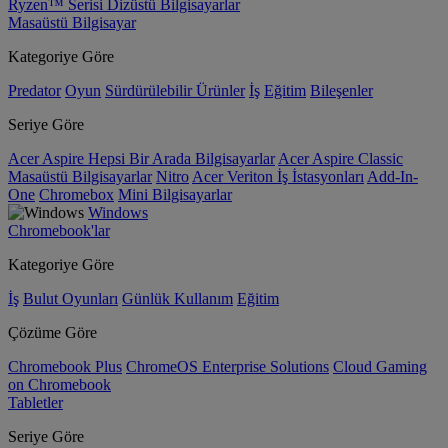
Ryzen™ Serisi Dizüstü Bilgisayarlar
Masaüstü Bilgisayar
Kategoriye Göre
Predator
Oyun
Sürdürülebilir Ürünler
İş
Eğitim
Bileşenler
Seriye Göre
Acer Aspire Hepsi Bir Arada Bilgisayarlar
Acer Aspire Classic
Masaüstü Bilgisayarlar
Nitro
Acer Veriton İş İstasyonları
Add-In-
One
Chromebox
Mini Bilgisayarlar
Windows
Chromebook'lar
Kategoriye Göre
İş
Bulut Oyunları
Günlük Kullanım
Eğitim
Çözüme Göre
Chromebook Plus
ChromeOS Enterprise Solutions
Cloud Gaming
on Chromebook
Tabletler
Seriye Göre