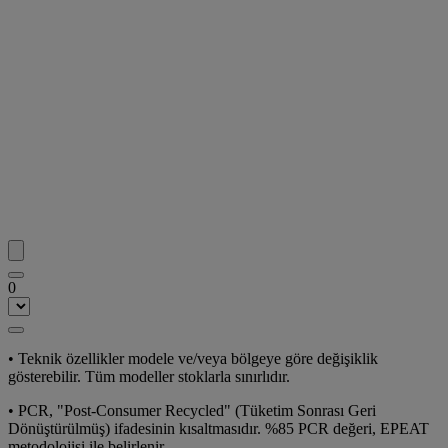
0
•
Teknik özellikler modele ve/veya bölgeye göre değişiklik
gösterebilir. Tüm modeller stoklarla sınırlıdır.
•
PCR, "Post-Consumer Recycled" (Tüketim Sonrası Geri
Dönüştürülmüş) ifadesinin kısaltmasıdır. %85 PCR değeri, EPEAT
metodolojisi ile belirlenir.