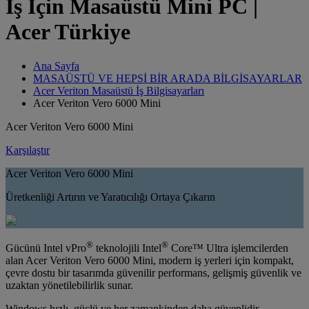
İş İçin Masaüstü Mini PC |
Acer Türkiye
Ana Sayfa
MASAÜSTÜ VE HEPSİ BİR ARADA BİLGİSAYARLAR
Acer Veriton Masaüstü İş Bilgisayarları
Acer Veriton Vero 6000 Mini
Acer Veriton Vero 6000 Mini
Karşılaştır
Acer Veriton Vero 6000 Mini
Üretkenliği Artırın ve Yaratıcılığı Ortaya Çıkarın
®
®
Gücünü Intel vPro
teknolojili Intel
Core™ Ultra işlemcilerden
alan Acer Veriton Vero 6000 Mini, modern iş yerleri için kompakt,
çevre dostu bir tasarımda güvenilir performans, gelişmiş güvenlik ve
uzaktan yönetilebilirlik sunar.
Windows hızlı, güçlü ve her zamankinden daha güvenlidir.