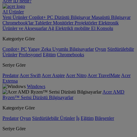
Acer ID nedir?
AI
Ürünler
Yeni Ürünler
Copilot+ PC
Dizüstü Bilgisayar
Masaüstü Bilgisayar
Chromebook'lar
Tabletler
Monitörler
Projektörler
Elektronik
Ürünler ve Aksesuarlar
Ağ
Elektrikli mobilite
El Konsolu
Kategoriye Göre
Copilot+ PC
Yapay Zeka Uyumlu Bilgisayarlar
Oyun
Sürdürülebilir
Ürünler
Profesyonel
Eğitim
Chromebooks
Seriye Göre
Predator
Acer Swift
Acer Aspire
Acer Nitro
Acer TravelMate
Acer
Extensa
Windows
Acer AMD
Ryzen™ Serisi Dizüstü Bilgisayarlar
Kategoriye Göre
Predator
Oyun
Sürdürülebilir Ürünler
İş
Eğitim
Bileşenler
Seriye Göre