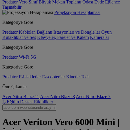
Predator
Vero
Sınıf
Büyük Mekan
Toplantı Odası
Evde Eğlence
Taşınabilir
Projeksiyon Hesaplaması
Kategoriye Göre
Predator
Kablolar, Bağlantı İstasyonları ve Dongle'lar
Oyun
Kulaklıklar ve Ses
Klavyeler, Fareler ve Kalem
Kameralar
Kategoriye Göre
Predator
Wi-Fi
5G
Kategoriye Göre
Predator
E-bisikletler
E-scooter'lar
Kinetic Tech
Öne Çıkanlar
Acer Nitro Blaze 11
Acer Nitro Blaze 8
Acer Nitro Blaze 7
İş
Eğitim
Destek
Etkinlikler
Acer Veriton Vero 6000 Mini |