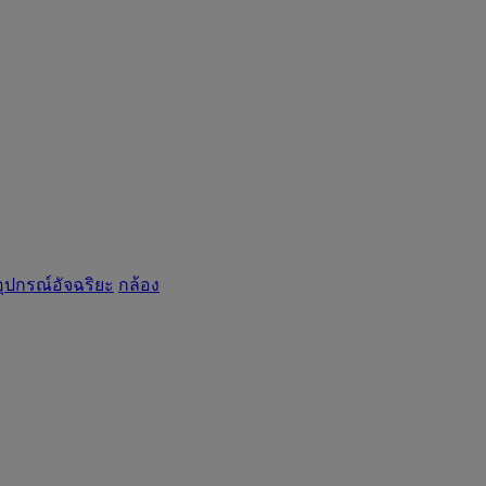
อุปกรณ์อัจฉริยะ
กล้อง