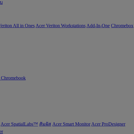
อบ
eriton All in Ones
Acer Veriton Workstations
Add-In-One
Chromebox
n Chromebook
Acer SpatialLabs™
สัมผัส
Acer Smart Monitor
Acer ProDesigner
er