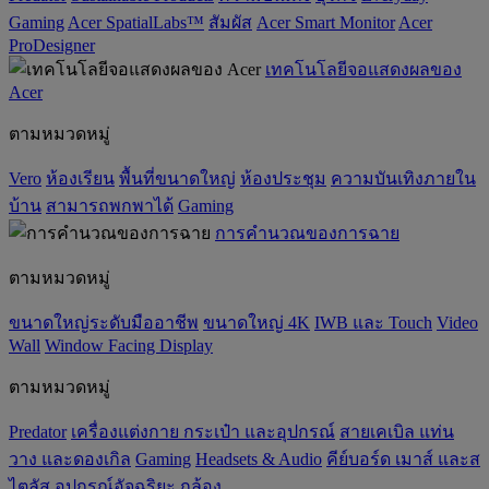
Gaming
Acer SpatialLabs™
สัมผัส
Acer Smart Monitor
Acer
ProDesigner
เทคโนโลยีจอแสดงผลของ
Acer
ตามหมวดหมู่
Vero
ห้องเรียน
พื้นที่ขนาดใหญ่
ห้องประชุม
ความบันเทิงภายใน
บ้าน
สามารถพกพาได้
Gaming
การคำนวณของการฉาย
ตามหมวดหมู่
ขนาดใหญ่ระดับมืออาชีพ
ขนาดใหญ่ 4K
IWB และ Touch
Video
Wall
Window Facing Display
ตามหมวดหมู่
Predator
เครื่องแต่งกาย กระเป๋า และอุปกรณ์
สายเคเบิล แท่น
วาง และดองเกิล
Gaming
‌Headsets & Audio
คีย์บอร์ด เมาส์ และส
ไตลัส
อุปกรณ์อัจฉริยะ
กล้อง