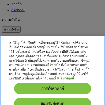
รางวัล
กิจกรรม
ความยั่งยืน
ความยั่งยืน
ความรับผิดชอบต่อสังคม
เราใช้คุกกี้เพื่อเรียนรู้การตั้งค่าของผู้ใช้ ปรับปรุงการใช้งานบน
คาร์บอนฟุตพริ้นท์ของผลิตภัณฑ์
เว็บไซต์ สร้างสถิติเกี่ยวกับผู้ใช้เพื่อทำให้เว็บไซต์ของเราใช้งาน
Project Humanity
ได้ง่ายขึ้น และนำเสนอเนื้อหาและโฆษณาที่ปรับให้เหมาะกับ
Earthion
แต่ละบุคคล เมื่อคลิก “ยอมรับทั้งหมด” จะถือว่าคุณยินยอมให้
Acer ใช้และจัดเก็บคุกกี้ทั้งหมดตามนโยบายคุกกี้ของเรา ซึ่งคุณ
นโยบายความเป็นส่วนตัว
สามารถเพิกถอนความยินยอมได้ทุกเมื่อ ทั้งนี้ คุณสามารถปรับ
นโยบายเกี่ยวกับคุกกี้
การตั้งค่าเกี่ยวกับคุกกี้แต่ละประเภทได้ในส่วน “การตั้งค่าคุกกี้”
หากต้องการดูข้อมูลเพิ่มเติมเกี่ยวกับตัวตนของเรา คุกกี้ที่เราใช้
ประกาศเกี่ยวกับกฎหมาย
และวิธีปรับเปลี่ยนการตั้งค่า โปรดดูที่
นโยบายคุกกี้
ข้อมูลด้านกฎหมายเพิ่มเติม
นโยบายการเข้าถึง
การตั้งค่าคุกกี้
การตั้งค่าคุกกี้
ไทย - ไทย
ยอมรับทั้งหมด