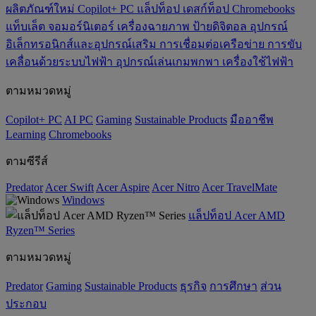
ผลิตภัณฑ์ใหม่
Copilot+ PC
แล็ปท็อป
เดสก์ท็อป
Chromebooks
แท็บเล็ต
จอมอร์นิเตอร์
เครื่องฉายภาพ
ป้ายดิจิตอล
อุปกรณ์
อิเล็กทรอนิกส์และอุปกรณ์เสริม
การเชื่อมต่อเครือข่าย
การขับ
เคลื่อนด้วยระบบไฟฟ้า
อุปกรณ์เล่นเกมพกพา
เครื่องใช้ไฟฟ้า
ตามหมวดหมู่
Copilot+ PC
AI PC
Gaming
‌Sustainable Products
มืออาชีพ
‌Learning
Chromebooks
ตามซีรีส์
Predator
Acer Swift
Acer Aspire
Acer Nitro
Acer TravelMate
Windows
แล็ปท็อป Acer AMD
Ryzen™ Series
ตามหมวดหมู่
Predator
Gaming
‌Sustainable Products
ธุรกิจ
การศึกษา
ส่วน
ประกอบ