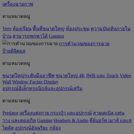
เครื่องฉายภาพ
ตามหมวดหมู่
Vero
ห้องเรียน
พื้นที่ขนาดใหญ่
ห้องประชุม
ความบันเทิงภายใน
บ้าน
สามารถพกพาได้
Gaming
การคำนวณของการฉาย
ป้ายดิจิตอล
ตามหมวดหมู่
ขนาดใหญ่ระดับมืออาชีพ
ขนาดใหญ่ 4K
IWB และ Touch
Video
Wall
Window Facing Display
อุปกรณ์อิเล็กทรอนิกส์และอุปกรณ์เสริม
ตามหมวดหมู่
Predator
เครื่องแต่งกาย กระเป๋า และอุปกรณ์
สายเคเบิล แท่น
วาง และดองเกิล
Gaming
‌Headsets & Audio
คีย์บอร์ด เมาส์ และส
ไตลัส
อุปกรณ์อัจฉริยะ
กล้อง